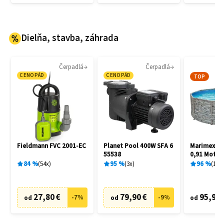
Dielňa, stavba, záhrada
Čerpadlá
Čerpadlá
CENOPÁD
CENOPÁD
TOP
Fieldmann FVC 2001-EC
Planet Pool 400W SFA 6
Marimex Flo
55538
0,91 Motív
10340245
84
%
54
x
95
%
3
x
96
%
15
x
27,80 €
79,90 €
95,90 
-
7
%
-
9
%
od
od
od