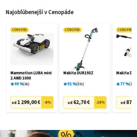
Najobľúbenejší v Cenopáde
CENOPÁD
CENOPÁD
CENOPÁD
Mammotion LUBA mini
Makita DUR193Z
Makita DH
2 AWD 1000
99
%
4
x
92
%
83
x
77
%
19
x
1 299,00 €
62,70 €
87,6
-
6
%
-
16
%
od
od
od