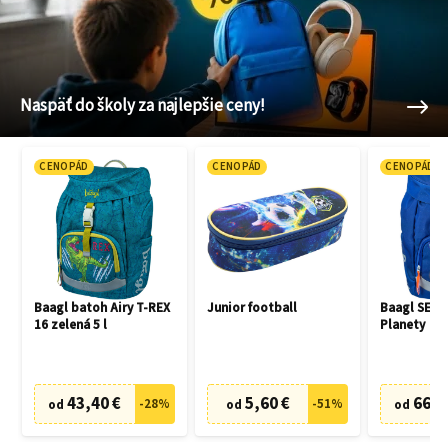
Naspäť do školy za najlepšie ceny!
CENOPÁD
CENOPÁD
CENOPÁD
Baagl batoh Airy T-REX
Junior football
Baagl SET 3
16 zelená 5 l
Planety
43,40 €
5,60 €
66,7
-
28
%
-
51
%
od
od
od