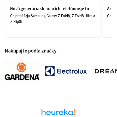
Nová generácia skladacích telefónov je tu
Ako v
Čo prinášajú Samsung Galaxy Z Fold8, Z Fold8 Ultra a
Čo zao
Z Flip8?
Nakupujte podľa značky