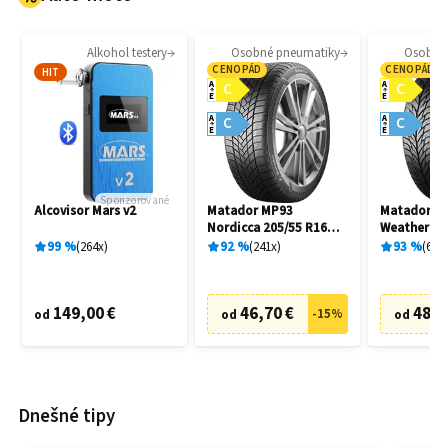
Alkohol testery
Osobné pneumatiky
Osobné
CENOPÁD
CENOPÁD
HIT
A
A
C
C
E
E
A
A
C
C
E
E
Sponzorované
Alcovisor Mars v2
Matador MP93
Matador MP
Nordicca 205/55 R16
Weather EV
91H
R16 91H
99
%
264
x
92
%
241
x
93
%
69
x
149,00 €
46,70 €
48,7
-
15
%
od
od
od
Dnešné tipy