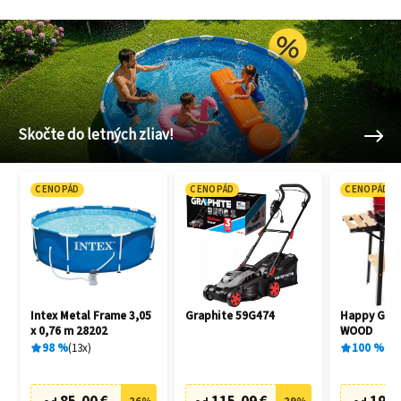
Skočte do letných zliav!
CENOPÁD
CENOPÁD
CENOPÁD
Intex Metal Frame 3,05
Graphite 59G474
Happy Gree
x 0,76 m 28202
WOOD
98
%
13
x
100
%
1
x