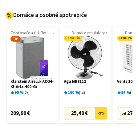
Domáce a osobné spotrebiče
Zvlhčovače a čističky vzduchu
Domáce ventilátory
Domáce 
CENOPÁD
CENOPÁD
TIP
Sponzorované
Klarstein AireLux ACO4-
Aga MR8112
Vents 100 
Kl-ArLx-400-Gr
90
%
2
x
100
%
1
x
94
%
4
x
209,90 €
25,40 €
27,6
-
9
%
od