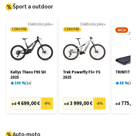
Šport a outdoor
Elektrobicykle
Elektrobicykle
B
CENOPÁD
CENOPÁD
AKCIA
Kellys Theos F90 SH
Trek Powerfly FS+ FS
TRINFIT Ga
2025
2025
100
%
1
x
88
%
15
x
4 699,00 €
3 999,00 €
775,00
-
6
%
-
6
%
od
od
od
Auto-moto