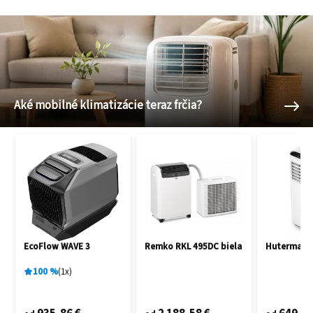
Aké mobilné klimatizácie teraz frčia?
EcoFlow WAVE 3
Remko RKL 495DC biela
Hutermann
100
%
1
x