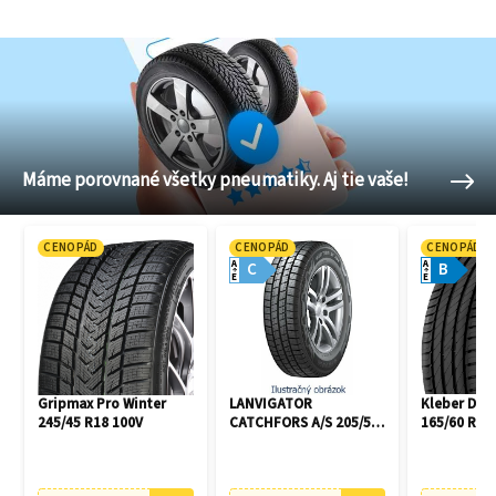
Máme porovnané všetky pneumatiky. Aj tie vaše!
CENOPÁD
CENOPÁD
CENOPÁD
A
A
C
B
E
E
Gripmax Pro Winter
LANVIGATOR
Kleber Dyn
245/45 R18 100V
CATCHFORS A/S 205/55
165/60 R14
R16 94V