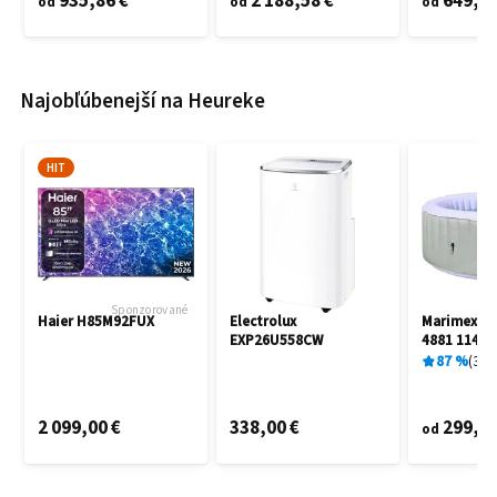
935,86 €
2 188,58 €
649,60
od
od
od
Najobľúbenejší na Heureke
HIT
Sponzorované
Haier H85M92FUX
Electrolux
Marimex A
EXP26U558CW
4881 11400
87
%
3
x
2 099,00 €
338,00 €
299,00
od