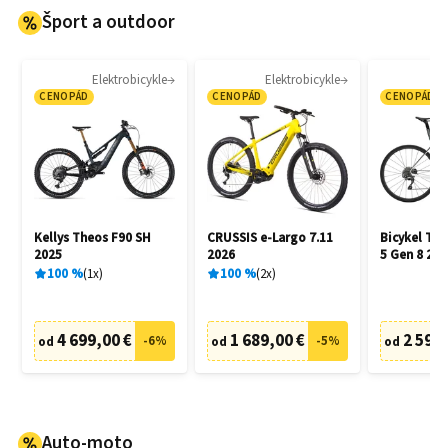
Šport a outdoor
Elektrobicykle
Elektrobicykle
CENOPÁD
CENOPÁD
CENOPÁD
Kellys Theos F90 SH
CRUSSIS e-Largo 7.11
Bicykel Tr
2025
2026
5 Gen 8 202
100
%
1
x
100
%
2
x
4 699,00 €
1 689,00 €
2 599,
-
6
%
-
5
%
od
od
od
Auto-moto