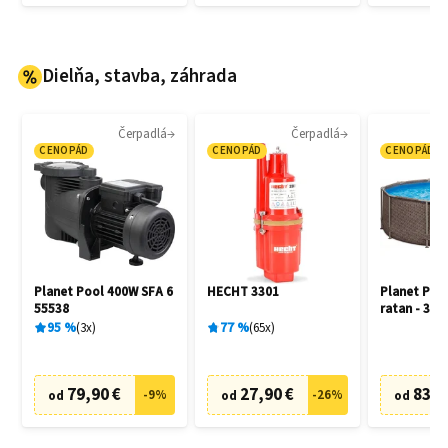
Dielňa, stavba, záhrada
Čerpadlá
Čerpadlá
CENOPÁD
CENOPÁD
CENOPÁD
Planet Pool 400W SFA 6
HECHT 3301
Planet Poo
55538
ratan - 305
95
%
3
x
77
%
65
x
79,90 €
27,90 €
83,6
-
9
%
-
26
%
od
od
od