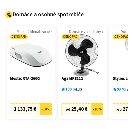
Domáce a osobné spotrebiče
Mobilné klimatizácie
Domáce ventilátory
Domáce 
CENOPÁD
CENOPÁD
CENOPÁD
Mestic RTA-2600I
Aga MR8112
Stylies Lac
100
%
1
x
93
%
2
x
1 133,75 €
25,40 €
27,0
-
14
%
-
16
%
od
od