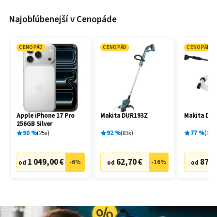
Najobľúbenejší v Cenopáde
CENOPÁD
CENOPÁD
CENOPÁD
Apple iPhone 17 Pro
Makita DUR193Z
Makita DH
256GB Silver
90
%
25
x
92
%
83
x
77
%
19
x
1 049,00 €
62,70 €
87,6
-
6
%
-
16
%
od
od
od