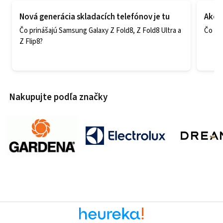
Nová generácia skladacích telefónov je tu
Ako v
Čo prinášajú Samsung Galaxy Z Fold8, Z Fold8 Ultra a
Čo zao
Z Flip8?
Nakupujte podľa značky