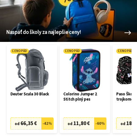
Naspäť do školy za najlepšie ceny!
CENOPÁD
CENOPÁD
CENOPÁD
Deuter Scula 30 Black
Colorino Jumper 2
Paso Školsk
Stitch plný pes
trojkomoro
peračník M
66,35 €
11,80 €
18,2
-
42
%
-
60
%
od
od
od