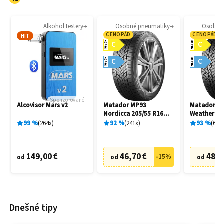
Alkohol testery
Osobné pneumatiky
Osobné
CENOPÁD
CENOPÁD
HIT
A
A
C
C
E
E
A
A
C
C
E
E
Sponzorované
Alcovisor Mars v2
Matador MP93
Matador MP
Nordicca 205/55 R16
Weather EV
91H
R16 91H
99
%
264
x
92
%
241
x
93
%
69
x
149,00 €
46,70 €
48,7
-
15
%
od
od
od
Dnešné tipy