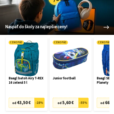
Naspäť do školy za najlepšie ceny!
CENOPÁD
CENOPÁD
CENOPÁD
Baagl batoh Airy T-REX
Junior football
Baagl SET 3
16 zelená 5 l
Planety
43,50 €
5,60 €
66,7
-
28
%
-
55
%
od
od
od