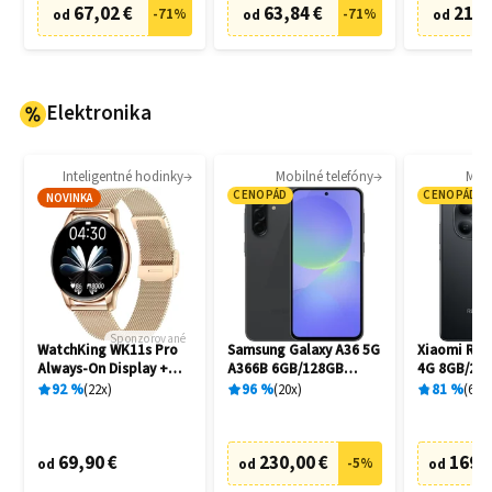
67,02 €
63,84 €
21,0
-
71
%
-
71
%
od
od
od
Elektronika
Inteligentné hodinky
Mobilné telefóny
Mobi
CENOPÁD
CENOPÁD
NOVINKA
Sponzorované
WatchKing WK11s Pro
Samsung Galaxy A36 5G
Xiaomi Red
Always-On Display +
A366B 6GB/128GB
4G 8GB/256
Extra remienok
Awesome Black
92
%
22
x
96
%
20
x
81
%
6
x
69,90 €
230,00 €
169,
-
5
%
od
od
od