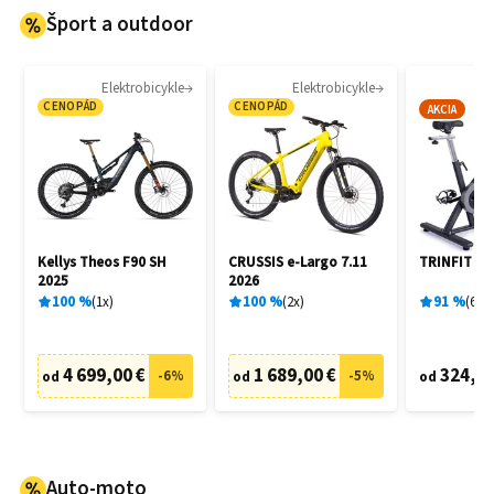
Šport a outdoor
Elektrobicykle
Elektrobicykle
Cy
CENOPÁD
CENOPÁD
AKCIA
Kellys Theos F90 SH
CRUSSIS e-Largo 7.11
TRINFIT Sp
2025
2026
100
%
1
x
100
%
2
x
91
%
6
x
4 699,00 €
1 689,00 €
324,00
-
6
%
-
5
%
od
od
od
Auto-moto