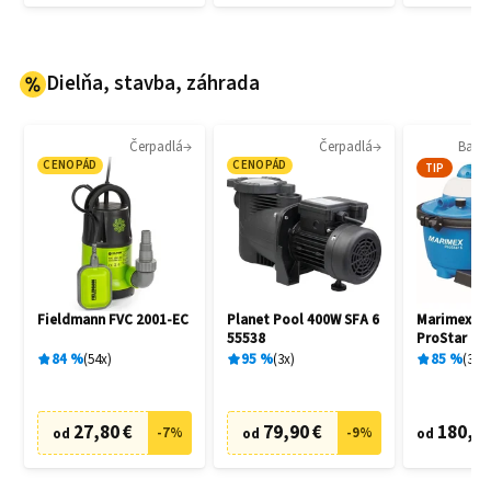
Dielňa, stavba, záhrada
Čerpadlá
Čerpadlá
Bazén
CENOPÁD
CENOPÁD
TIP
Fieldmann FVC 2001-EC
Planet Pool 400W SFA 6
Marimex 1
55538
ProStar 6 
filtrácia
84
%
54
x
95
%
3
x
85
%
30
x
27,80 €
79,90 €
180,90
-
7
%
-
9
%
od
od
od