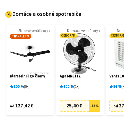
Domáce a osobné spotrebiče
Stropné ventilátory
Domáce ventilátory
Domáce 
CENOPÁD
CENOPÁD
TIP NA LETO
Sponzorované
Klarstein Figo čierny
Aga MR8112
Vents 100 
100
%
9
x
100
%
1
x
94
%
4
x
127,42 €
25,40 €
27,6
-
13
%
od
od