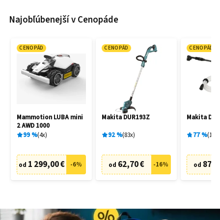
Najobľúbenejší v Cenopáde
CENOPÁD
CENOPÁD
CENOPÁD
Mammotion LUBA mini
Makita DUR193Z
Makita DH
2 AWD 1000
99
%
4
x
92
%
83
x
77
%
19
x
1 299,00 €
62,70 €
87,6
-
6
%
-
16
%
od
od
od