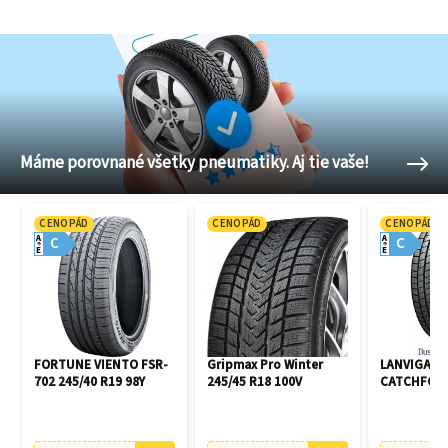
Máme porovnané všetky pneumatiky. Aj tie vaše!
CENOPÁD
CENOPÁD
CENOPÁD
A
A
C
C
E
E
FORTUNE VIENTO FSR-
Gripmax Pro Winter
LANVIGATO
702 245/40 R19 98Y
245/45 R18 100V
CATCHFORS 
R16 94V