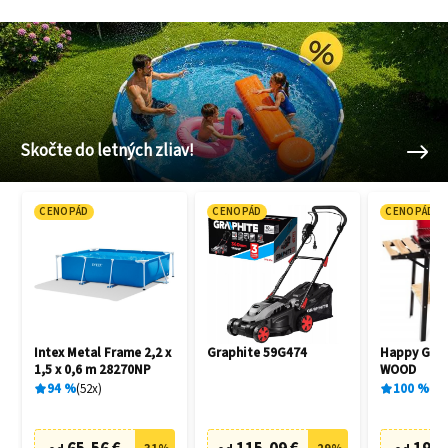
Skočte do letných zliav!
CENOPÁD
CENOPÁD
CENOPÁD
Intex Metal Frame 2,2 x
Graphite 59G474
Happy Gree
1,5 x 0,6 m 28270NP
WOOD
94
%
52
x
100
%
1
x