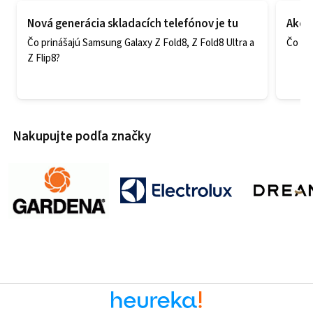
Nová generácia skladacích telefónov je tu
Ako v
Čo prinášajú Samsung Galaxy Z Fold8, Z Fold8 Ultra a
Čo zao
Z Flip8?
Nakupujte podľa značky