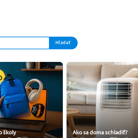
Hľadať
o školy
Ako sa doma schladiť?