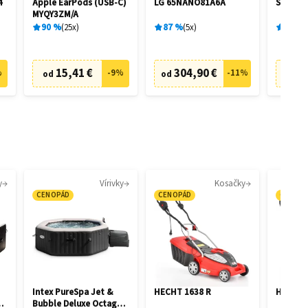
4
Apple EarPods (USB‑C)
LG 65NANO81A6A
Samsun
MYQY3ZM/A
90
%
25
x
87
%
5
x
98
%
15,41 €
304,90 €
93
%
-
9
%
-
11
%
od
od
od
y
Vírivky
Kosačky
CENOPÁD
CENOPÁD
CENOP
Intex PureSpa Jet &
HECHT 1638 R
HECHT 
on
Bubble Deluxe Octagon