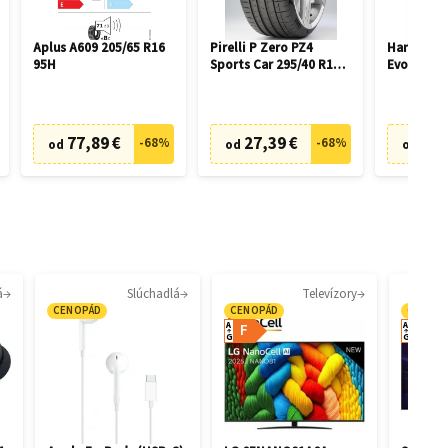
Aplus A609 205/65 R16
Pirelli P Zero PZ4
Hankook V
95H
Sports Car 295/40 R19
Evo3 EV K
108Y
R19 104W
77,89 €
27,39 €
69,
-
68
%
-
68
%
od
od
od
á
Slúchadlá
Televízory
CENOPÁD
CENOPÁD
CENOP
A
A
F
F
G
G