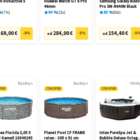
n Vívoactive 5
Huawei Watch GT 6 Pro
Samsung Galaxy Buds
46mm
Pro SM-R640N Black
%
77
x
94
%
21
x
95
%
83
x
169,00 €
284,00 €
154,40 €
-
8
%
-
5
%
-
5
od
od
Bazény
Bazény
Vírivk
PÁD
CENOPÁD
CENOPÁD
ex Florida 3,05 X
Planet Pool CF FRAME
Intex PureSpa Jet &
M Kameň 10340245
ratan - 305 x 91 cm
Bubble Deluxe Octag