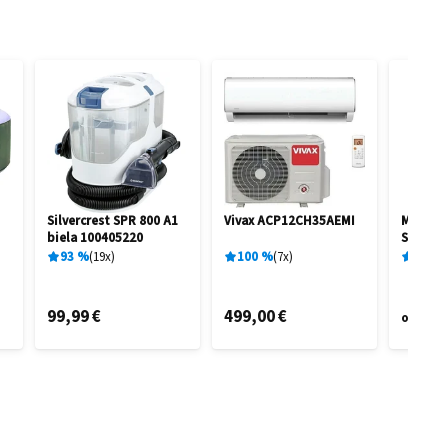
Silvercrest SPR 800 A1
Vivax ACP12CH35AEMI
Marime
biela 100405220
STAR V
93
%
19
x
100
%
7
x
77
%
99,99 €
499,00 €
20,
od