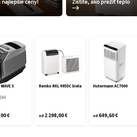
 najlepšie ceny!
Zistite, ako prežiť teplo
 WAVE 3
Remko RKL 495DC biela
Hutermann AC7000
1
x
,00 €
2 298,00 €
649,60 €
od
od