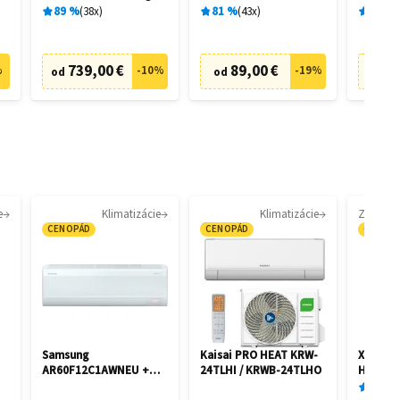
28458
89
%
38
x
81
%
43
x
86
%
739,00 €
89,00 €
4
%
-
10
%
-
19
%
od
od
od
e
Klimatizácie
Klimatizácie
CENOPÁD
CENOPÁD
CENOP
Samsung
Kaisai PRO HEAT KRW-
Xiaomi 
AR60F12C1AWNEU +
24TLHI / KRWB-24TLHO
Humidif
AR60F12C1AWXE
92
%