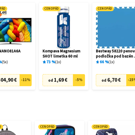
PÁD
CENOPÁD
CENOPÁD
5NANO81A6A
Kompava Magnesium
Bestway 58220 penov
SHOT limetka 60 ml
podložka pod bazén 
x 50 cm (9 ks)
%
5
x
73
%
1
x
66
%
1
x
304,90 €
1,69 €
6,70 €
-
11
%
-
5
%
-
25
od
od
D
CENOPÁD
CENOPÁD