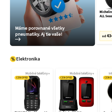
Michelin
ALL Seas
R21 106
Máme porovnané všetky
pneumatiky. Aj tie vaše!
43
od
Elektronika
Mobilné telefóny
Mobilné telefóny
In
CENOPÁD
CENOPÁD
CENO