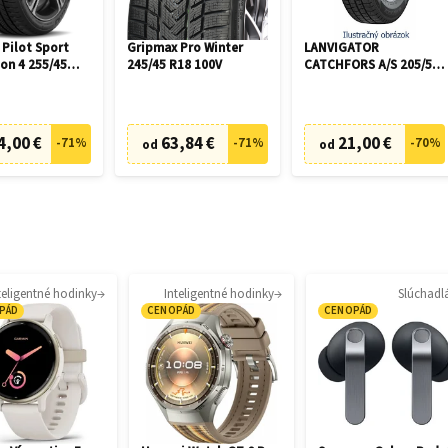
 Pilot Sport
Gripmax Pro Winter
LANVIGATOR
on 4 255/45
245/45 R18 100V
CATCHFORS A/S 205/55
V
R16 94V
4,00 €
63,84 €
21,00 €
-
71
%
-
71
%
-
70
%
od
od
teligentné hodinky
Inteligentné hodinky
Slúchadl
PÁD
CENOPÁD
CENOPÁD