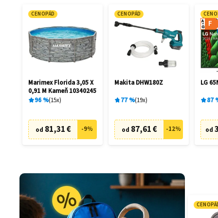
CENOPÁD
CENOPÁD
CENO
A
F
G
Marimex Florida 3,05 X
Makita DHW180Z
LG 6
0,91 M Kameň 10340245
96
%
15
x
77
%
19
x
87
81,31 €
87,61 €
-
9
%
-
12
%
od
od
od
CENOPÁ