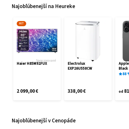
Najobľúbenejší na Heureke
HIT
Sponzorované
Haier H85M92FUX
Electrolux
Apple
EXP26U558CW
Black
88
2 099,00 €
338,00 €
81
od
Najobľúbenejší v Cenopáde