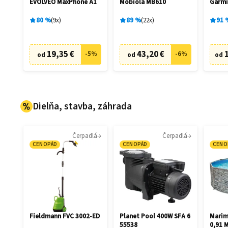
EVOLVEO MaxPhone A1
Mobiola MB610
Garmi
80
%
9
x
89
%
22
x
91
19,35 €
43,20 €
-
5
%
-
6
%
od
od
od
Dielňa, stavba, záhrada
Čerpadlá
Čerpadlá
CENOPÁD
CENOPÁD
CENO
Fieldmann FVC 3002-ED
Planet Pool 400W SFA 6
Marim
55538
0,91 