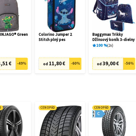
INJAGO® Green
Colorino Jumper 2
Baggymax Trikky
Stitch plný pes
Džínsový koník 3-dielny
100
%
2
x
,51 €
11,80 €
39,00 €
-
49
%
-
60
%
-
56
%
od
od
D
CENOPÁD
CENOPÁD
A
C
E