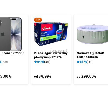
TIP
Sponzorované
 iPhone 17 256GB
Vileda H₂prO vertikálny
Marimex AQUAMAR
plochý mop 175774
4881 11400286
%
27
x
94
%
45
x
87
%
3
x
5,00 €
34,99 €
299,00 €
od
od