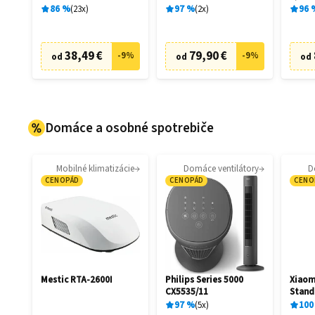
86
%
23
x
97
%
2
x
96
38,49 €
79,90 €
-
9
%
-
9
%
od
od
od
Domáce a osobné spotrebiče
Mobilné klimatizácie
Domáce ventilátory
D
CENOPÁD
CENOPÁD
CENO
Mestic RTA-2600I
Philips Series 5000
Xiaom
CX5535/11
Stand
97
%
5
x
100