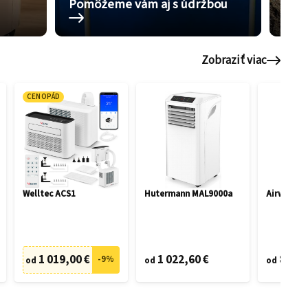
Pomôžeme vám aj s údržbou
5 ti
Zobraziť viac
CENOPÁD
Welltec ACS1
Hutermann MAL9000a
Airwell M
1 019,00 €
1 022,60 €
816,5
-
9
%
od
od
od