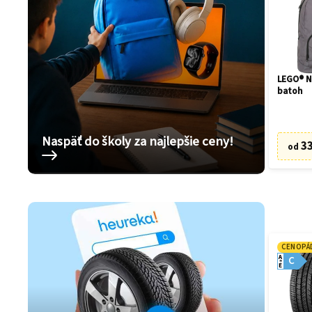
LEGO® N
batoh
Naspäť do školy za najlepšie ceny!
33
od
CENOPÁ
A
C
E