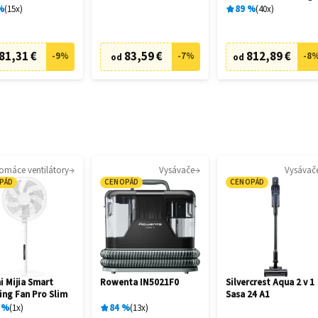
28462
%
15
x
89
%
40
x
81,31 €
83,59 €
812,89 €
-
9
%
-
7
%
-
8
od
od
omáce ventilátory
Vysávače
Vysávač
PÁD
CENOPÁD
CENOPÁD
i Mijia Smart
Rowenta IN5021F0
Silvercrest Aqua 2 v 1
ing Fan Pro Slim
Sasa 24 A1
%
1
x
84
%
13
x