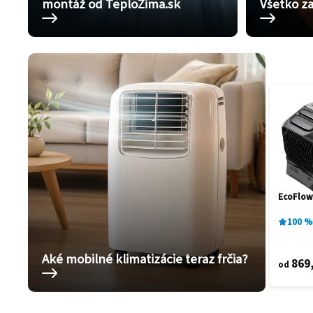
montáž od TeploZima.sk
Všetko za
EcoFlow
100
%
Aké mobilné klimatizácie teraz frčia?
869
od