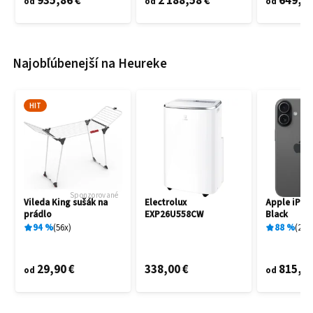
935,86 €
2 188,58 €
649,60
od
od
od
Najobľúbenejší na Heureke
HIT
Sponzorované
Vileda King sušák na
Electrolux
Apple iPho
prádlo
EXP26U558CW
Black
94
%
56
x
88
%
27
x
29,90 €
338,00 €
815,00
od
od