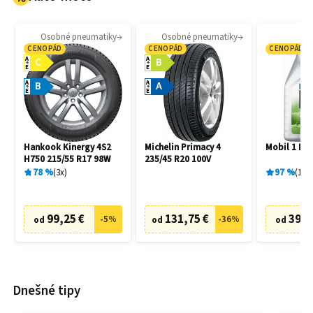
Osobné pneumatiky
Osobné pneumatiky
Mo
CENOPÁD
CENOPÁD
CENOPÁD
A
A
C
B
E
E
A
A
B
A
E
E
Hankook Kinergy 4S2
Michelin Primacy 4
Mobil 1 ESP
H750 215/55 R17 98W
235/45 R20 100V
78
%
3
x
97
%
166
99,25 €
131,75 €
39,9
-
5
%
-
36
%
od
od
od
Dnešné tipy