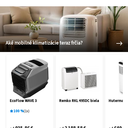
Aké mobilné klimatizácie teraz frčia?
EcoFlow WAVE 3
Remko RKL 495DC biela
Hutermann
100
%
1
x