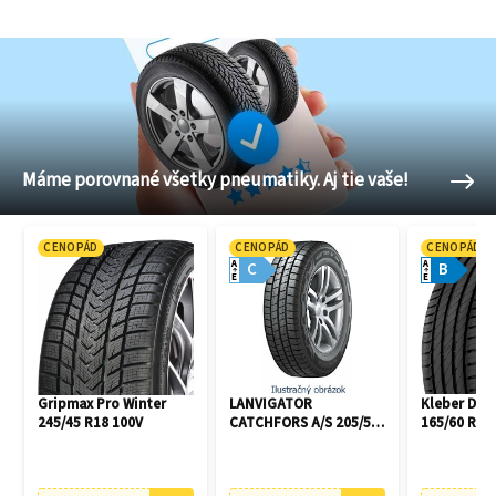
Máme porovnané všetky pneumatiky. Aj tie vaše!
CENOPÁD
CENOPÁD
CENOPÁD
A
A
C
B
E
E
Gripmax Pro Winter
LANVIGATOR
Kleber Dyn
245/45 R18 100V
CATCHFORS A/S 205/55
165/60 R14
R16 94V