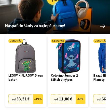
Naspäť do školy za najlepšie ceny!
CENOPÁD
CENOPÁD
CENOPÁD
LEGO® NINJAGO® Green
Colorino Jumper 2
Baagl SET 3
batoh
Stitch plný pes
Planety
33,51 €
11,80 €
66,7
-
49
%
-
60
%
od
od
od