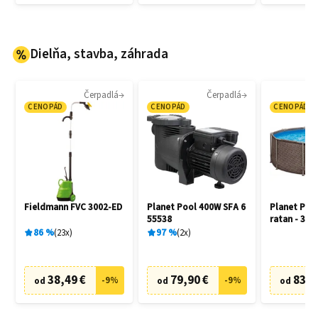
Dielňa, stavba, záhrada
Čerpadlá
Čerpadlá
CENOPÁD
CENOPÁD
CENOPÁD
Fieldmann FVC 3002-ED
Planet Pool 400W SFA 6
Planet Poo
55538
ratan - 305
86
%
23
x
97
%
2
x
38,49 €
79,90 €
83,6
-
9
%
-
9
%
od
od
od