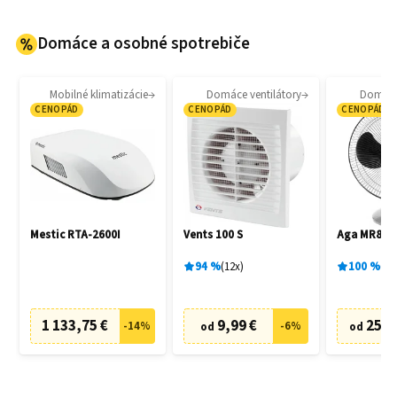
Domáce a osobné spotrebiče
Mobilné klimatizácie
Domáce ventilátory
Domáce 
CENOPÁD
CENOPÁD
CENOPÁD
Mestic RTA-2600I
Vents 100 S
Aga MR811
94
%
12
x
100
%
1
x
1 133,75 €
9,99 €
25,4
-
14
%
-
6
%
od
od