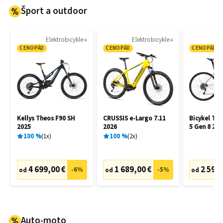
Šport a outdoor
Elektrobicykle
Elektrobicykle
CENOPÁD
CENOPÁD
CENOPÁD
Kellys Theos F90 SH
CRUSSIS e-Largo 7.11
Bicykel Tr
2025
2026
5 Gen 8 202
100
%
1
x
100
%
2
x
4 699,00 €
1 689,00 €
2 599,
-
6
%
-
5
%
od
od
od
Auto-moto