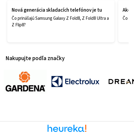
Nová generácia skladacích telefónov je tu
Ako v
Čo prinášajú Samsung Galaxy Z Fold8, Z Fold8 Ultra a
Čo zao
Z Flip8?
Nakupujte podľa značky