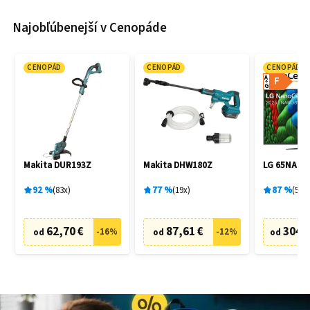
Najobľúbenejší v Cenopáde
CENOPÁD
CENOPÁD
CENOPÁD
A
F
G
Makita DUR193Z
Makita DHW180Z
LG 65NANO
92
%
83
x
77
%
19
x
87
%
5
x
62,70 €
87,61 €
304,
-
16
%
-
12
%
od
od
od