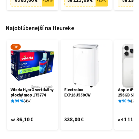
85,00 €
115,09 €
19,9
-
26
%
-
29
%
od
od
od
Najobľúbenejší na Heureke
TIP
Sponzorované
Vileda H₂prO vertikálny
Electrolux
Apple iPho
plochý mop 175774
EXP26U558CW
256GB Silve
94
%
45
x
90
%
25
x
36,10 €
338,00 €
1 119,
od
od