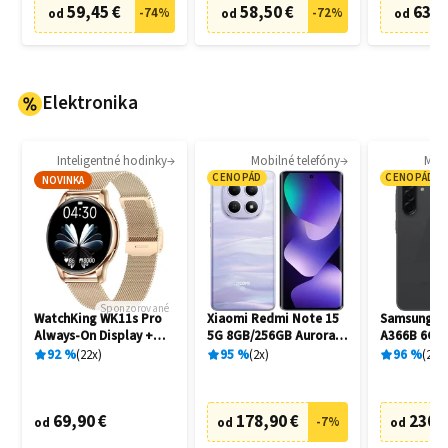
59,45 €
58,50 €
63,8
-
74
%
-
72
%
od
od
od
Elektronika
Inteligentné hodinky
Mobilné telefóny
Mobi
CENOPÁD
CENOPÁD
NOVINKA
Sponzorované
WatchKing WK11s Pro
Xiaomi Redmi Note 15
Samsung Ga
Always-On Display +
5G 8GB/256GB Aurora
A366B 6GB
Extra remienok
Purple
Awesome B
92
%
22
x
95
%
2
x
96
%
20
x
69,90 €
178,90 €
230,
-
7
%
od
od
od