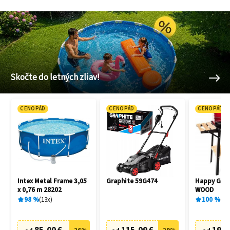
Skočte do letných zliav!
CENOPÁD
CENOPÁD
CENOPÁD
Intex Metal Frame 3,05
Graphite 59G474
Happy Gree
x 0,76 m 28202
WOOD
98
%
13
x
100
%
1
x