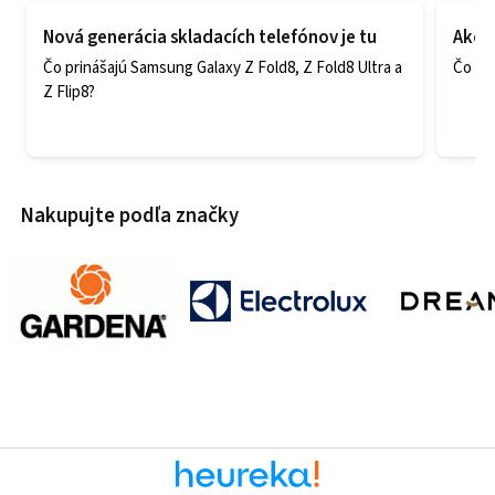
Nová generácia skladacích telefónov je tu
Ako v
Čo prinášajú Samsung Galaxy Z Fold8, Z Fold8 Ultra a
Čo zao
Z Flip8?
Nakupujte podľa značky