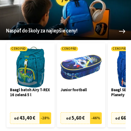
Naspäť do školy za najlepšie ceny!
CENOPÁD
CENOPÁD
CENOPÁD
Baagl batoh Airy T-REX
Junior football
Baagl SET 3
16 zelená 5 l
Planety
43,40 €
5,60 €
66,7
-
28
%
-
46
%
od
od
od