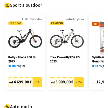
Šport a outdoor
Elektrobicykle
Elektrobicykle
CENOPÁD
CENOPÁD
TIP
Kellys Theos F90 SH
Trek Powerfly FS+ FS
GymBeam C
2025
2025
Monohydrat
100
%
1
x
93
%
404
4 699,00 €
3 999,00 €
12,95 
-
5
%
-
6
%
od
od
od
Auto-moto