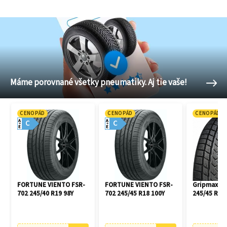
Máme porovnané všetky pneumatiky. Aj tie vaše!
CENOPÁD
CENOPÁD
CENOPÁD
A
A
C
C
E
E
FORTUNE VIENTO FSR-
FORTUNE VIENTO FSR-
Gripmax Pr
702 245/40 R19 98Y
702 245/45 R18 100Y
245/45 R18