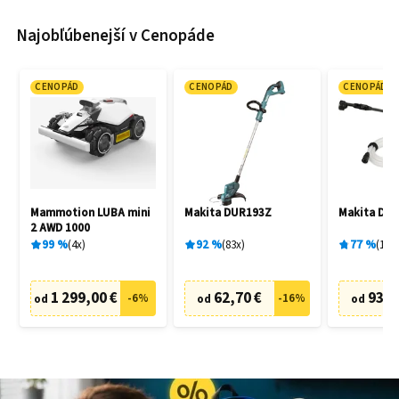
Najobľúbenejší v Cenopáde
CENOPÁD
CENOPÁD
CENOPÁD
Mammotion LUBA mini
Makita DUR193Z
Makita DH
2 AWD 1000
99
%
4
x
92
%
83
x
77
%
19
x
1 299,00 €
62,70 €
93,9
-
6
%
-
16
%
od
od
od