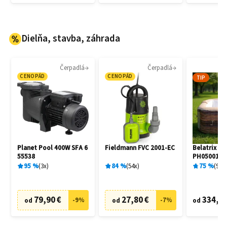
Dielňa, stavba, záhrada
Čerpadlá
Čerpadlá
CENOPÁD
CENOPÁD
TIP
Planet Pool 400W SFA 6
Fieldmann FVC 2001-EC
Belatrix So
55538
PH050013S
95
%
3
x
84
%
54
x
75
%
9
x
79,90 €
27,80 €
334,72
-
9
%
-
7
%
od
od
od