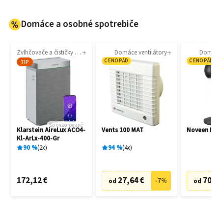
Domáce a osobné spotrebiče
Zvlhčovače a čističky vzduchu
Domáce ventilátory
Domáce 
CENOPÁD
CENOPÁD
TIP
Sponzorované
Klarstein AireLux ACO4-
Vents 100 MAT
Noveen F7
Kl-ArLx-400-Gr
90
%
2
x
94
%
4
x
172,12 €
27,64 €
70,6
-
7
%
od
od