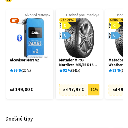
Alkohol testery
Osobné pneumatiky
Osobné
CENOPÁD
CENOPÁD
HIT
A
A
C
C
E
E
A
A
C
C
E
E
Sponzorované
Alcovisor Mars v2
Matador MP93
Matador MP
Nordicca 205/55 R16
Weather EV
91H
R16 91H
99
%
264
x
92
%
241
x
93
%
69
x
149,00 €
47,97 €
49,9
-
12
%
od
od
od
Dnešné tipy