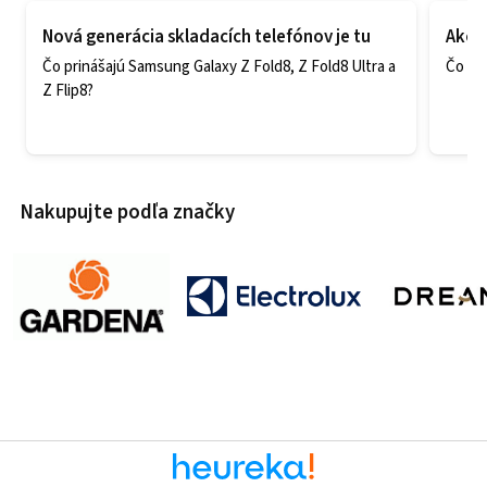
Nová generácia skladacích telefónov je tu
Ako v
Čo prinášajú Samsung Galaxy Z Fold8, Z Fold8 Ultra a
Čo zao
Z Flip8?
Nakupujte podľa značky