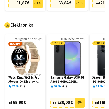
61,87 €
63,84 €
21,0
-
71
%
-
71
%
od
od
od
Elektronika
Inteligentné hodinky
Mobilné telefóny
Mobi
CENOPÁD
CENOPÁD
NOVINKA
Sponzorované
WatchKing WK11s Pro
Samsung Galaxy A36 5G
Xiaomi Red
Always-On Display +
A366B 6GB/128GB
4G 8GB/256
Extra remienok
Awesome Black
92
%
22
x
96
%
20
x
81
%
6
x
69,90 €
230,00 €
169,
-
5
%
od
od
od