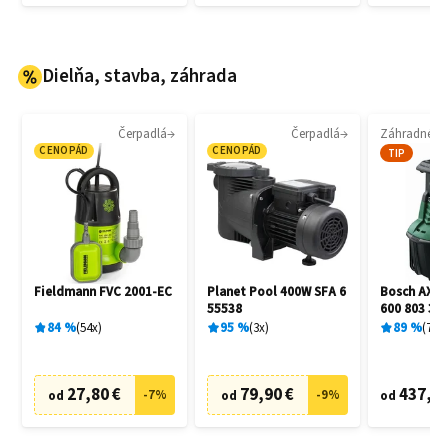
Dielňa, stavba, záhrada
Čerpadlá
Čerpadlá
CENOPÁD
CENOPÁD
TIP
Fieldmann FVC 2001-EC
Planet Pool 400W SFA 6
Bosch AXT 
55538
600 803 30
84
%
54
x
95
%
3
x
89
%
7
x
27,80 €
79,90 €
437,90
-
7
%
-
9
%
od
od
od