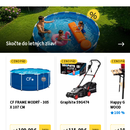
Skočte do letných zliav!
CENOPÁD
CENOPÁD
CENOPÁD
CF FRAME MODRÝ - 305
Graphite 59G474
Happy Gree
X 107 CM
WOOD
100
%
1
x