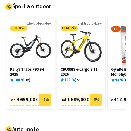
Šport a outdoor
Elektrobicykle
Elektrobicykle
CENOPÁD
CENOPÁD
TIP
Kellys Theos F90 SH
CRUSSIS e-Largo 7.11
GymBeam C
2025
2026
Monohydrat
100
%
1
x
100
%
2
x
93
%
404
4 699,00 €
1 689,00 €
12,95 
-
6
%
-
5
%
od
od
od
Auto-moto