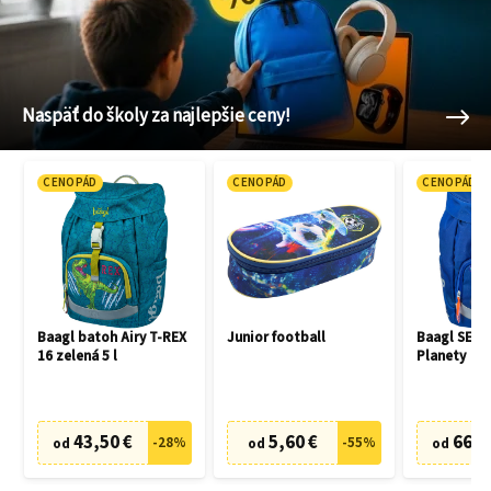
Naspäť do školy za najlepšie ceny!
CENOPÁD
CENOPÁD
CENOPÁD
Baagl batoh Airy T-REX
Junior football
Baagl SET 3
16 zelená 5 l
Planety
43,50 €
5,60 €
66,7
-
28
%
-
55
%
od
od
od