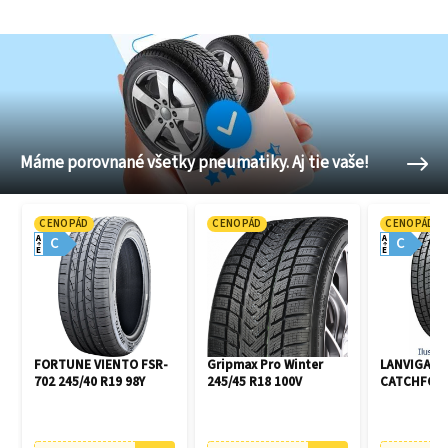
Máme porovnané všetky pneumatiky. Aj tie vaše!
CENOPÁD
CENOPÁD
CENOPÁD
A
A
C
C
E
E
FORTUNE VIENTO FSR-
Gripmax Pro Winter
LANVIGATO
702 245/40 R19 98Y
245/45 R18 100V
CATCHFORS 
R16 94V