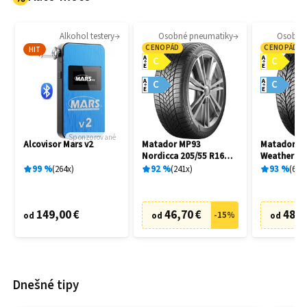
Alkohol testery
Osobné pneumatiky
Osobné
CENOPÁD
CENOPÁD
HIT
A
A
C
C
E
E
A
A
C
C
E
E
Sponzorované
Alcovisor Mars v2
Matador MP93
Matador MP
Nordicca 205/55 R16
Weather EV
91H
R16 91H
99
%
264
x
92
%
241
x
93
%
69
x
149,00 €
46,70 €
48,7
-
15
%
od
od
od
Dnešné tipy