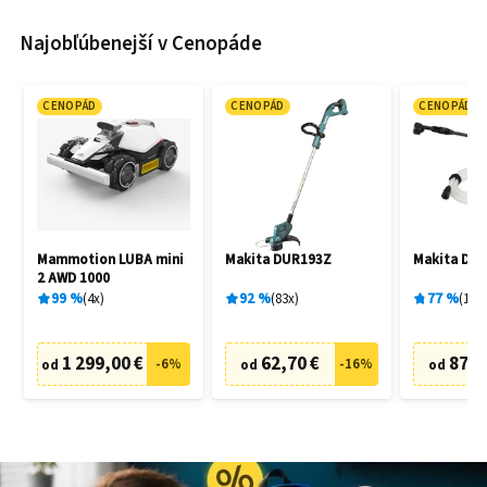
Najobľúbenejší v Cenopáde
CENOPÁD
CENOPÁD
CENOPÁD
Mammotion LUBA mini
Makita DUR193Z
Makita DH
2 AWD 1000
99
%
4
x
92
%
83
x
77
%
19
x
1 299,00 €
62,70 €
87,6
-
6
%
-
16
%
od
od
od