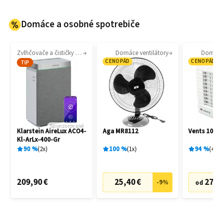
Domáce a osobné spotrebiče
Zvlhčovače a čističky vzduchu
Domáce ventilátory
Domáce 
CENOPÁD
CENOPÁD
TIP
Sponzorované
Klarstein AireLux ACO4-
Aga MR8112
Vents 100 
Kl-ArLx-400-Gr
90
%
2
x
100
%
1
x
94
%
4
x
209,90 €
25,40 €
27,6
-
9
%
od