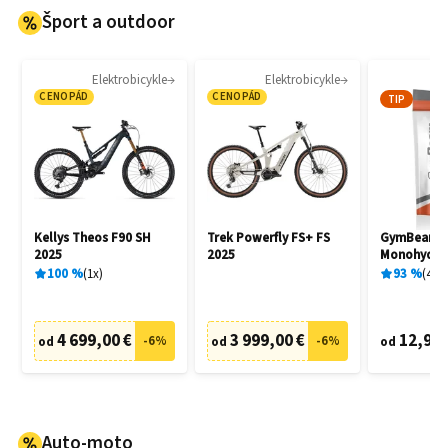
Šport a outdoor
Elektrobicykle
Elektrobicykle
CENOPÁD
CENOPÁD
TIP
Kellys Theos F90 SH
Trek Powerfly FS+ FS
GymBeam C
2025
2025
Monohydrat
100
%
1
x
93
%
404
4 699,00 €
3 999,00 €
12,95 
-
6
%
-
6
%
od
od
od
Auto-moto