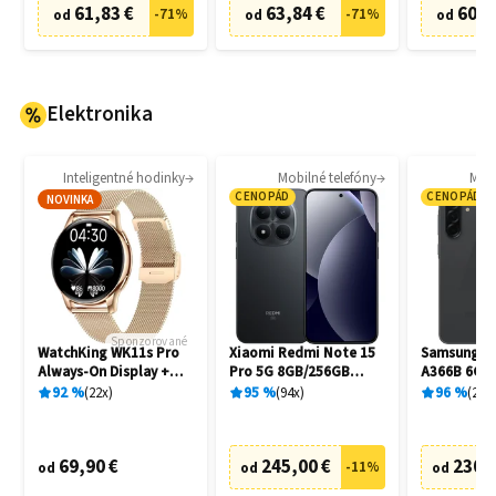
61,83 €
63,84 €
60,8
-
71
%
-
71
%
od
od
od
Elektronika
Inteligentné hodinky
Mobilné telefóny
Mobi
CENOPÁD
CENOPÁD
NOVINKA
Sponzorované
WatchKing WK11s Pro
Xiaomi Redmi Note 15
Samsung Ga
Always-On Display +
Pro 5G 8GB/256GB
A366B 6GB
Extra remienok
Black
Awesome B
92
%
22
x
95
%
94
x
96
%
20
x
69,90 €
245,00 €
230,
-
11
%
od
od
od