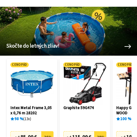
Skočte do letných zliav!
CENOPÁD
CENOPÁD
CENOPÁD
Intex Metal Frame 3,05
Graphite 59G474
Happy Gree
x 0,76 m 28202
WOOD
98
%
13
x
100
%
1
x