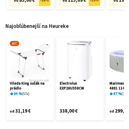
85,00 €
115,09 €
19,9
-
26
%
-
29
%
od
od
od
Najobľúbenejší na Heureke
HIT
Sponzorované
Vileda King sušák na
Electrolux
Marimex A
prádlo
EXP26U558CW
4881 11400
94
%
57
x
87
%
3
x
31,19 €
338,00 €
299,00
od
od