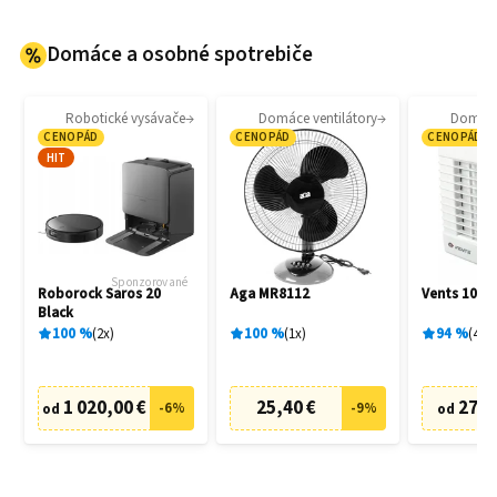
Domáce a osobné spotrebiče
Robotické vysávače
Domáce ventilátory
Domáce 
CENOPÁD
CENOPÁD
CENOPÁD
HIT
Sponzorované
Roborock Saros 20
Aga MR8112
Vents 100 
Black
100
%
2
x
100
%
1
x
94
%
4
x
1 020,00 €
25,40 €
27,6
-
6
%
-
9
%
od
od