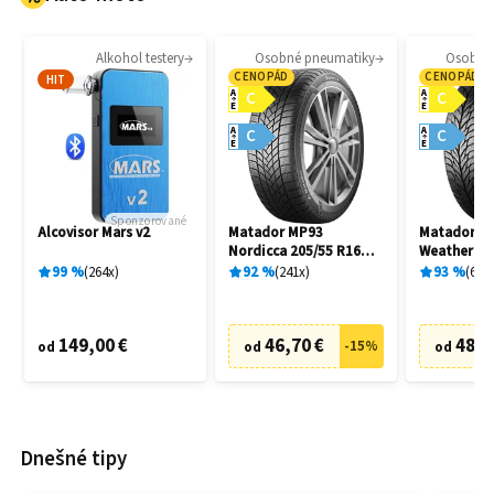
Alkohol testery
Osobné pneumatiky
Osobné
CENOPÁD
CENOPÁD
HIT
A
A
C
C
E
E
A
A
C
C
E
E
Sponzorované
Alcovisor Mars v2
Matador MP93
Matador MP
Nordicca 205/55 R16
Weather EV
91H
R16 91H
99
%
264
x
92
%
241
x
93
%
69
x
149,00 €
46,70 €
48,7
-
15
%
od
od
od
Dnešné tipy