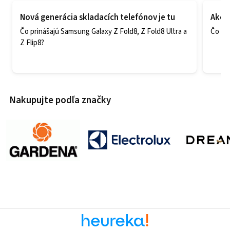
Nová generácia skladacích telefónov je tu
Ako v
Čo prinášajú Samsung Galaxy Z Fold8, Z Fold8 Ultra a
Čo zao
Z Flip8?
Nakupujte podľa značky