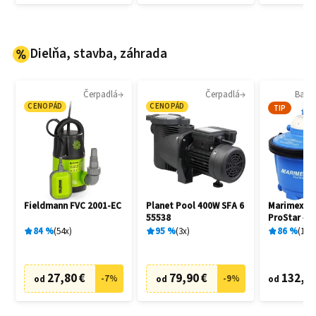
Dielňa, stavba, záhrada
Čerpadlá
Čerpadlá
Bazén
CENOPÁD
CENOPÁD
TIP
Fieldmann FVC 2001-EC
Planet Pool 400W SFA 6
Marimex 1
55538
ProStar 4 
filtrácia
84
%
54
x
95
%
3
x
86
%
136
27,80 €
79,90 €
132,90
-
7
%
-
9
%
od
od
od