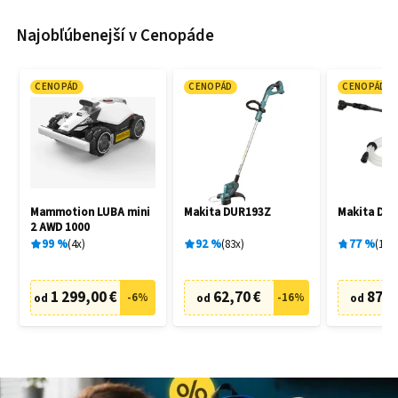
Najobľúbenejší v Cenopáde
CENOPÁD
CENOPÁD
CENOPÁD
Mammotion LUBA mini
Makita DUR193Z
Makita DH
2 AWD 1000
99
%
4
x
92
%
83
x
77
%
19
x
1 299,00 €
62,70 €
87,6
-
6
%
-
16
%
od
od
od