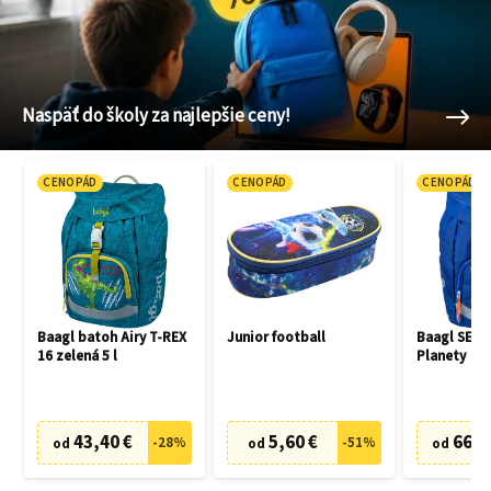
Naspäť do školy za najlepšie ceny!
CENOPÁD
CENOPÁD
CENOPÁD
Baagl batoh Airy T-REX
Junior football
Baagl SET 3
16 zelená 5 l
Planety
43,40 €
5,60 €
66,7
-
28
%
-
51
%
od
od
od