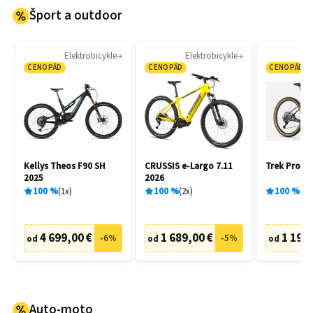
Šport a outdoor
Elektrobicykle
Elektrobicykle
CENOPÁD
CENOPÁD
CENOPÁD
Kellys Theos F90 SH
CRUSSIS e-Largo 7.11
Trek Procal
2025
2026
100
%
1
x
100
%
2
x
100
%
3
x
4 699,00 €
1 689,00 €
1 190,
-
6
%
-
5
%
od
od
od
Auto-moto