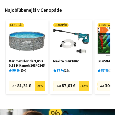
Najobľúbenejší v Cenopáde
CENOPÁD
CENOPÁD
CENOPÁD
A
F
G
Marimex Florida 3,05 X
Makita DHW180Z
LG 65NANO
0,91 M Kameň 10340245
96
%
15
x
77
%
19
x
87
%
5
x
81,31 €
87,61 €
304,
-
9
%
-
12
%
od
od
od