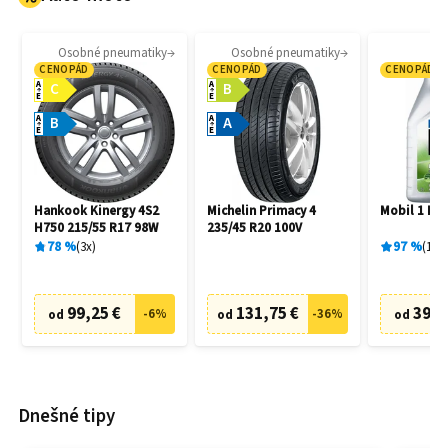
Osobné pneumatiky
Osobné pneumatiky
Mo
CENOPÁD
CENOPÁD
CENOPÁD
A
A
C
B
E
E
A
A
B
A
E
E
Hankook Kinergy 4S2
Michelin Primacy 4
Mobil 1 ESP
H750 215/55 R17 98W
235/45 R20 100V
78
%
3
x
97
%
166
99,25 €
131,75 €
39,9
-
6
%
-
36
%
od
od
od
Dnešné tipy