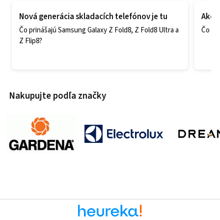
Nová generácia skladacích telefónov je tu
Ako v
Čo prinášajú Samsung Galaxy Z Fold8, Z Fold8 Ultra a
Čo zao
Z Flip8?
Nakupujte podľa značky