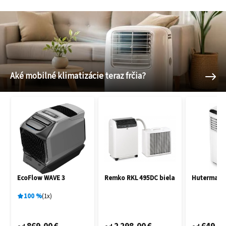
Aké mobilné klimatizácie teraz frčia?
EcoFlow WAVE 3
Remko RKL 495DC biela
Hutermann
100
%
1
x