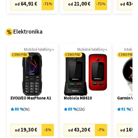
64,91 €
21,00 €
434,
-
71
%
-
71
%
od
od
od
Elektronika
Mobilné telefóny
Mobilné telefóny
Intelige
CENOPÁD
CENOPÁD
CENOPÁD
EVOLVEO MaxPhone A1
Mobiola MB610
Garmin Vívo
80
%
9
x
89
%
22
x
91
%
77
x
19,30 €
43,20 €
169,
-
5
%
-
7
%
od
od
od