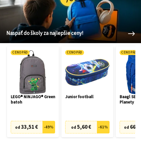
Naspäť do školy za najlepšie ceny!
CENOPÁD
CENOPÁD
CENOPÁD
LEGO® NINJAGO® Green
Junior football
Baagl SET 3
batoh
Planety
33,51 €
5,60 €
66,7
-
49
%
-
61
%
od
od
od