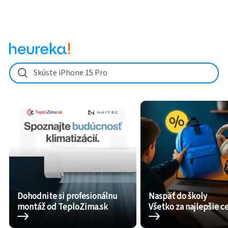
Skúste iPhone 15 Pro
Dohodnite si profesionálnu
Naspäť do školy
montáž od TeploZima.sk
Všetko za najlepšie c