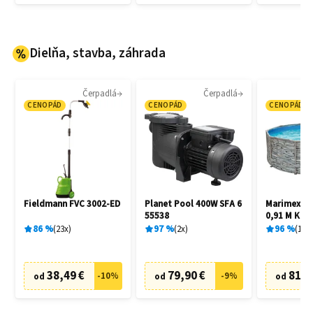
Dielňa, stavba, záhrada
Čerpadlá
Čerpadlá
CENOPÁD
CENOPÁD
CENOPÁD
Fieldmann FVC 3002-ED
Planet Pool 400W SFA 6
Marimex Flo
55538
0,91 M Kam
86
%
23
x
97
%
2
x
96
%
15
x
38,49 €
79,90 €
81,3
-
10
%
-
9
%
od
od
od