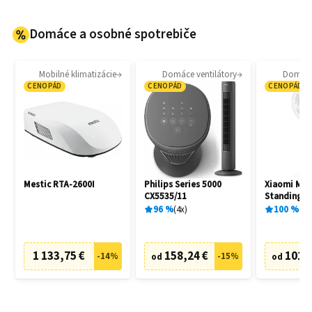
Domáce a osobné spotrebiče
Mobilné klimatizácie
Domáce ventilátory
Domáce 
CENOPÁD
CENOPÁD
CENOPÁD
Mestic RTA-2600I
Philips Series 5000
Xiaomi Miji
CX5535/11
Standing F
96
%
4
x
100
%
1
x
1 133,75 €
158,24 €
101,
-
14
%
-
15
%
od
od