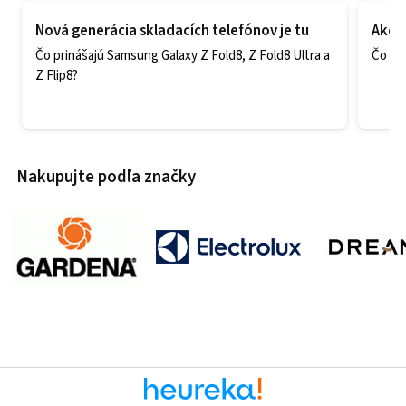
Nová generácia skladacích telefónov je tu
Ako v
Čo prinášajú Samsung Galaxy Z Fold8, Z Fold8 Ultra a
Čo zao
Z Flip8?
Nakupujte podľa značky