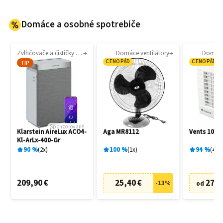
Domáce a osobné spotrebiče
Zvlhčovače a čističky vzduchu
Domáce ventilátory
Domáce 
CENOPÁD
CENOPÁD
TIP
Sponzorované
Klarstein AireLux ACO4-
Aga MR8112
Vents 100 
Kl-ArLx-400-Gr
90
%
2
x
100
%
1
x
94
%
4
x
209,90 €
25,40 €
27,6
-
13
%
od