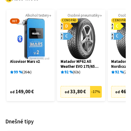
Alkohol testery
Osobné pneumatiky
Osobné
CENOPÁD
CENOPÁD
HIT
A
A
D
C
E
E
A
A
C
C
E
E
Sponzorované
Alcovisor Mars v2
Matador MP62 All
Matador M
Weather EVO 175/65
Nordicca 2
R14 82T
91H
99
%
264
x
92
%
63
x
92
%
241
149,00 €
33,80 €
46,7
-
17
%
od
od
od
Dnešné tipy