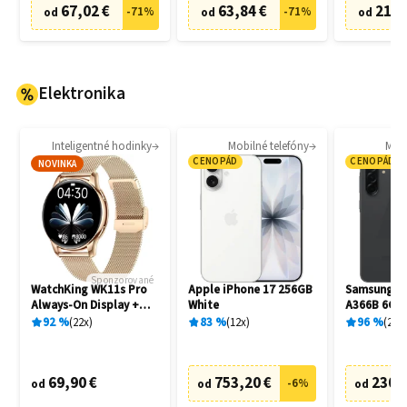
67,02 €
63,84 €
21,0
-
71
%
-
71
%
od
od
od
Elektronika
Inteligentné hodinky
Mobilné telefóny
Mobi
CENOPÁD
CENOPÁD
NOVINKA
Sponzorované
WatchKing WK11s Pro
Apple iPhone 17 256GB
Samsung Ga
Always-On Display +
White
A366B 6GB
Extra remienok
Awesome B
92
%
22
x
83
%
12
x
96
%
20
x
69,90 €
753,20 €
230,
-
6
%
od
od
od