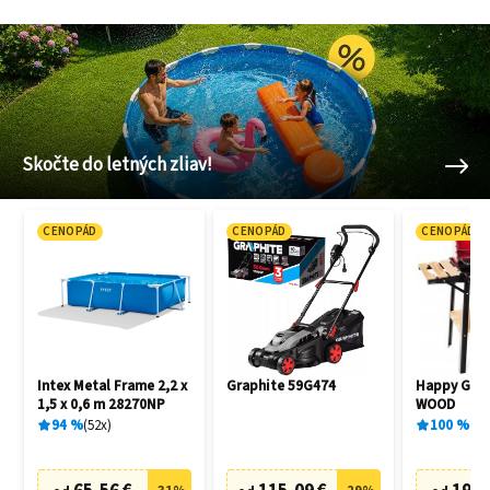
Skočte do letných zliav!
CENOPÁD
CENOPÁD
CENOPÁD
Intex Metal Frame 2,2 x
Graphite 59G474
Happy Gree
1,5 x 0,6 m 28270NP
WOOD
94
%
52
x
100
%
1
x