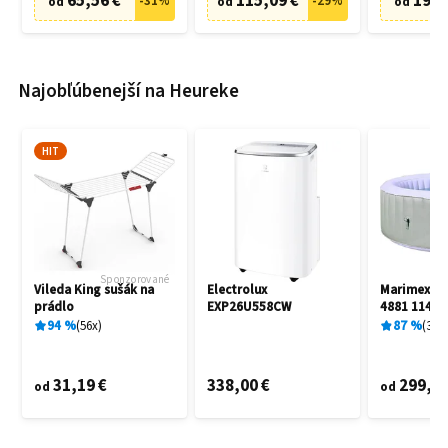
65,56 €
115,09 €
19,9
-
31
%
-
29
%
od
od
od
Najobľúbenejší na Heureke
HIT
Sponzorované
Vileda King sušák na
Electrolux
Marimex A
prádlo
EXP26U558CW
4881 11400
94
%
56
x
87
%
3
x
31,19 €
338,00 €
299,00
od
od