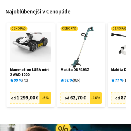
Najobľúbenejší v Cenopáde
CENOPÁD
CENOPÁD
CENOPÁD
Mammotion LUBA mini
Makita DUR193Z
Makita DH
2 AWD 1000
99
%
4
x
92
%
83
x
77
%
19
x
1 299,00 €
62,70 €
87,6
-
6
%
-
16
%
od
od
od