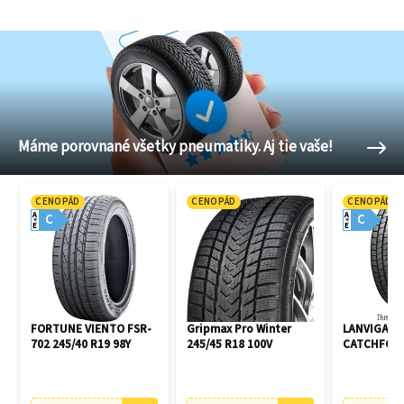
Máme porovnané všetky pneumatiky. Aj tie vaše!
CENOPÁD
CENOPÁD
CENOPÁD
A
A
C
C
E
E
FORTUNE VIENTO FSR-
Gripmax Pro Winter
LANVIGATO
702 245/40 R19 98Y
245/45 R18 100V
CATCHFORS 
R16 94V