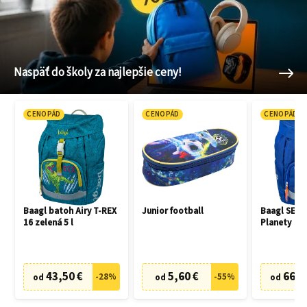
Naspäť do školy za najlepšie ceny!
CENOPÁD
CENOPÁD
CENOPÁD
Baagl batoh Airy T-REX
Junior football
Baagl SET 3
16 zelená 5 l
Planety
43,50 €
5,60 €
66,7
-
28
%
-
55
%
od
od
od