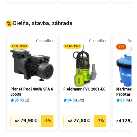
Dielňa, stavba, záhrada
Čerpadlá
Čerpadlá
Bazén
CENOPÁD
CENOPÁD
TIP
Planet Pool 400W SFA 6
Fieldmann FVC 2001-EC
Marimex 1
55538
ProStar 4 
filtrácia
95
%
3
x
84
%
54
x
86
%
136
79,90 €
27,80 €
129,20
-
9
%
-
7
%
od
od
od