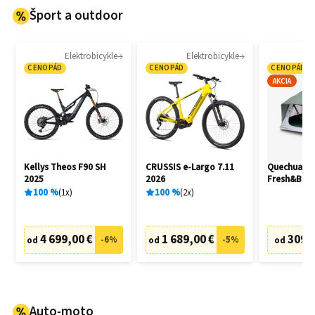
Šport a outdoor
Elektrobicykle
Elektrobicykle
CENOPÁD
CENOPÁD
CENOPÁD
AKCIA
Kellys Theos F90 SH
CRUSSIS e-Largo 7.11
Quechua M
2025
2026
Fresh&Blac
100
%
1
x
100
%
2
x
4 699,00 €
1 689,00 €
309,
-
6
%
-
5
%
od
od
od
Auto-moto