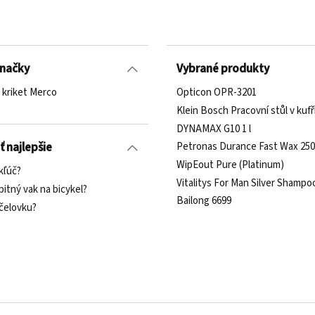
značky
Vybrané produkty
 kriket Merco
Opticon OPR-3201
Klein Bosch Pracovní stůl v kufř
DYNAMAX G10 1 l
Petronas Durance Fast Wax 250
ť najlepšie
WipEout Pure (Platinum)
kľúč?
Vitalitys For Man Silver Shampo
pitný vak na bicykel?
Bailong 6699
 čelovku?