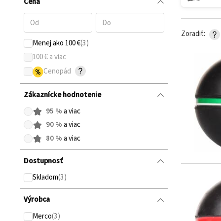
Cena
Zoradiť
Menej ako 100 €
100 € a viac
Cenopád
Zákaznícke hodnotenie
95
%
a viac
90
%
a viac
80
%
a viac
Dostupnosť
Skladom
Výrobca
Merco