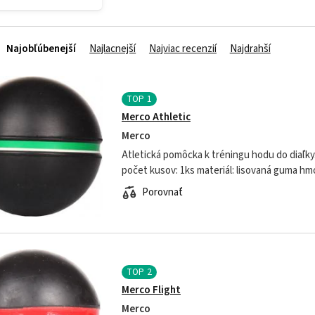
Najobľúbenejší
Najlacnejší
Najviac recenzií
Najdrahší
TOP
1
Merco Athletic
Merco
Atletická pomôcka k tréningu hodu do diaľky. priemer: 63
počet kusov: 1ks materiál: lisovaná guma hmotnos
čierna so žltým prúžkom výkonnosť: pre školy
Porovnať
TOP
2
Merco Flight
Merco