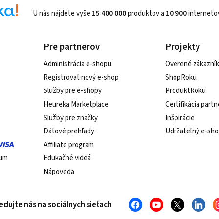
U nás nájdete vyše
15 400 000
produktov a
10 900
interneto
Pre partnerov
Projekty
Administrácia e-shopu
Overené zákazník
Registrovať nový e-shop
ShopRoku
Služby pre e‑shopy
ProduktRoku
Heureka Marketplace
Certifikácia part
Služby pre značky
Inšpirácie
Dátové prehľady
Udržateľný e-sho
Affiliate program
kum
Edukačné videá
Nápoveda
edujte nás na sociálnych sieťach