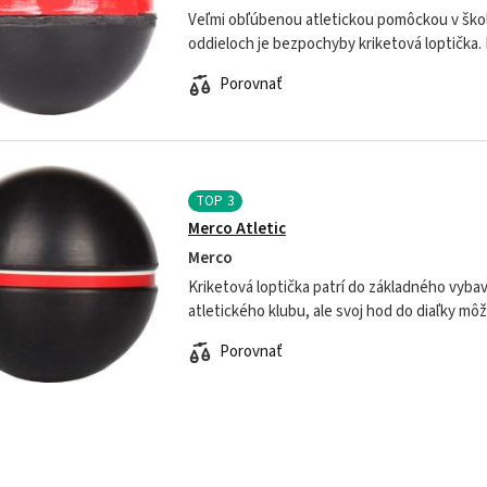
Veľmi obľúbenou atletickou pomôckou v ško
oddieloch je bezpochyby kriketová loptička
kriketovej loptičky Flight natrénujete hod do 
Porovnať
TOP
3
Merco Atletic
Merco
Kriketová loptička patrí do základného vybav
atletického klubu, ale svoj hod do diaľky mô
zlepšovať aj vo svojom voľnom čase. Rovnako
Porovnať