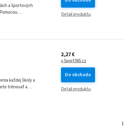
Do obchodu
lách a športových
. Pomocou
Detail produktu
diaľky, zlepšíte...
2,27 €
v Sport365.cz
Do obchodu
enia každej školy a
žete trénovať a
Detail produktu
 sa hojno...
1