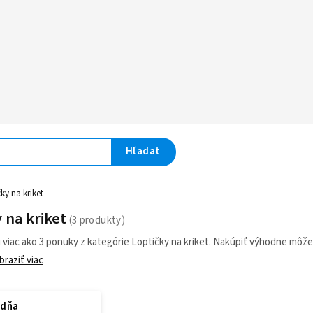
Hľadať
ky na kriket
 na kriket
 viac ako 3 ponuky z kategórie Loptičky na kriket. Nakúpiť výhodne môžet
braziť viac
adňa