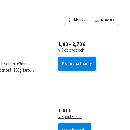
Mriežka
Riadok
1,08 – 2,70 €
v 5 obchodoch
Porovnať ceny
mm
ť: 150g farba:
...
1,61 €
v Sport365.cz