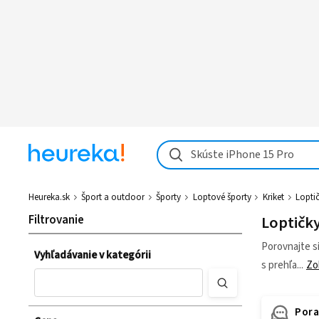
Skúste iPhone 15 Pro
Heureka.sk
Šport a outdoor
Športy
Loptové športy
Kriket
Loptič
Filtrovanie
Loptičky
Porovnajte si
Vyhľadávanie v kategórii
s prehľa
Zo
Por