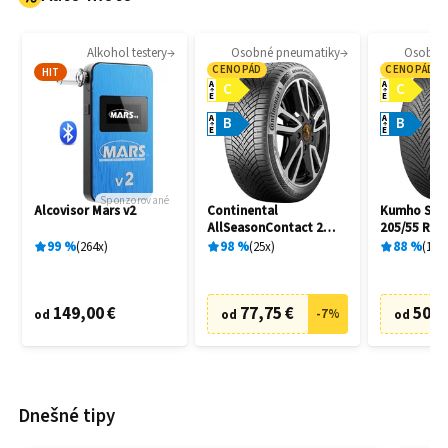
Alkohol testery
Osobné pneumatiky
Osobné
CENOPÁD
CENOPÁD
HIT
A
A
C
C
E
E
A
A
B
B
E
E
Sponzorované
Alcovisor Mars v2
Continental
Kumho Solu
AllSeasonContact 2
205/55 R16
205/55 R16 91H
99
%
264
x
98
%
25
x
88
%
10
x
149,00 €
77,75 €
50,8
-
7
%
od
od
od
Dnešné tipy