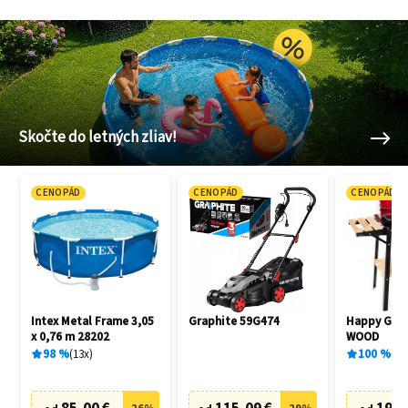
Skočte do letných zliav!
CENOPÁD
CENOPÁD
CENOPÁD
Intex Metal Frame 3,05
Graphite 59G474
Happy Gree
x 0,76 m 28202
WOOD
98
%
13
x
100
%
1
x