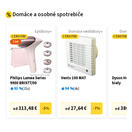
Domáce a osobné spotrebiče
Epilátory
Domáce ventilátory
Domáce 
CENOPÁD
CENOPÁD
CENOPÁD
TOP
Sponzorované
Philips Lumea Series
Vents 100 MAT
Dyson Hot
9900 BRI977/00
biely
93
%
31
x
94
%
4
x
313,48 €
27,64 €
380,
-
5
%
-
7
%
od
od
od