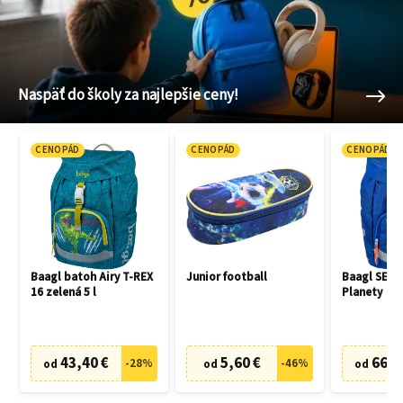
Naspäť do školy za najlepšie ceny!
CENOPÁD
CENOPÁD
CENOPÁD
Baagl batoh Airy T-REX
Junior football
Baagl SET 3
16 zelená 5 l
Planety
43,40 €
5,60 €
66,7
-
28
%
-
46
%
od
od
od