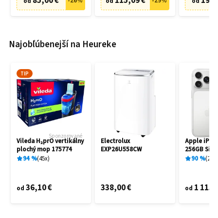
85,00 €
115,09 €
19,9
-
26
%
-
29
%
od
od
od
Najobľúbenejší na Heureke
TIP
Sponzorované
Vileda H₂prO vertikálny
Electrolux
Apple iPho
plochý mop 175774
EXP26U558CW
256GB Silve
94
%
45
x
90
%
25
x
36,10 €
338,00 €
1 115,
od
od