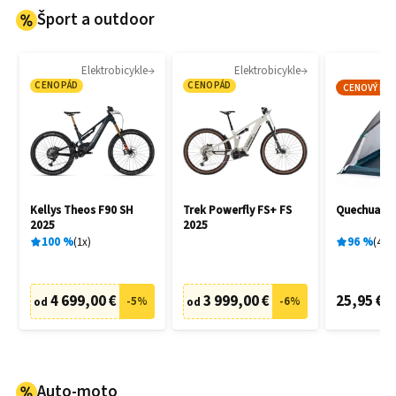
Šport a outdoor
Elektrobicykle
Elektrobicykle
CENOPÁD
CENOPÁD
CENOVÝ HIT
Kellys Theos F90 SH
Trek Powerfly FS+ FS
Quechua M
2025
2025
100
%
1
x
96
%
4
x
4 699,00 €
3 999,00 €
25,95 €
-
5
%
-
6
%
od
od
Auto-moto