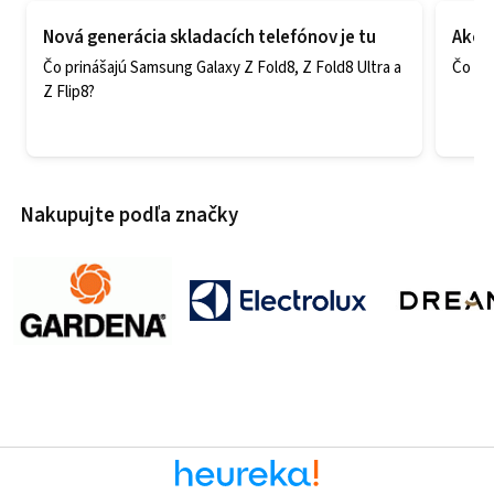
Nová generácia skladacích telefónov je tu
Ako v
Čo prinášajú Samsung Galaxy Z Fold8, Z Fold8 Ultra a
Čo zao
Z Flip8?
Nakupujte podľa značky