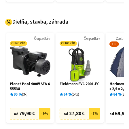
Dielňa, stavba, záhrada
Čerpadlá
Čerpadlá
Zastreš
CENOPÁD
CENOPÁD
TIP
Planet Pool 400W SFA 6
Fieldmann FVC 2001-EC
Marimex Sp
55538
x 2,9 x 2,2
95
%
3
x
84
%
54
x
84
%
3
x
79,90 €
27,80 €
69,90 
-
9
%
-
7
%
od
od
od