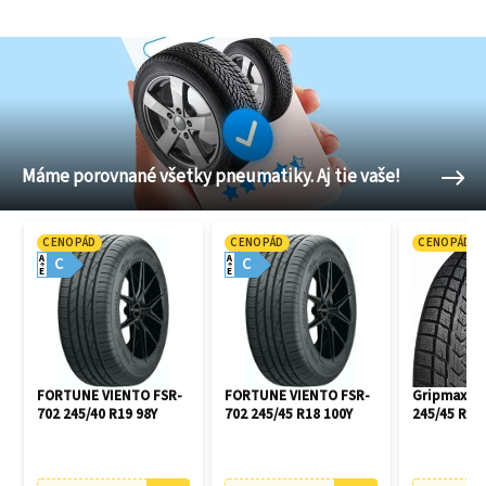
Máme porovnané všetky pneumatiky. Aj tie vaše!
CENOPÁD
CENOPÁD
CENOPÁD
A
A
C
C
E
E
FORTUNE VIENTO FSR-
FORTUNE VIENTO FSR-
Gripmax Pr
702 245/40 R19 98Y
702 245/45 R18 100Y
245/45 R18