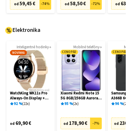
59,45 €
58,50 €
63,8
-
74
%
-
72
%
od
od
od
Elektronika
Inteligentné hodinky
Mobilné telefóny
Mobi
CENOPÁD
CENOPÁD
NOVINKA
Sponzorované
WatchKing WK11s Pro
Xiaomi Redmi Note 15
Samsung Ga
Always-On Display +
5G 8GB/256GB Aurora
A366B 6GB
Extra remienok
Purple
Awesome B
92
%
22
x
95
%
2
x
96
%
20
x
69,90 €
178,90 €
230,
-
7
%
od
od
od