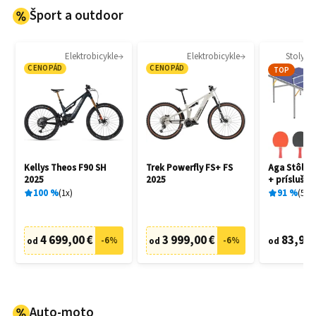
Šport a outdoor
Elektrobicykle
Elektrobicykle
Stoly na
CENOPÁD
CENOPÁD
TOP
Kellys Theos F90 SH
Trek Powerfly FS+ FS
Aga Stôl na
2025
2025
+ prísluše
100
%
1
x
91
%
5
x
4 699,00 €
3 999,00 €
83,90 
-
6
%
-
6
%
od
od
od
Auto-moto