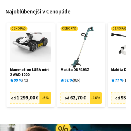
Najobľúbenejší v Cenopáde
CENOPÁD
CENOPÁD
CENOPÁD
Mammotion LUBA mini
Makita DUR193Z
Makita DH
2 AWD 1000
99
%
4
x
92
%
83
x
77
%
19
x
1 299,00 €
62,70 €
93,9
-
6
%
-
16
%
od
od
od