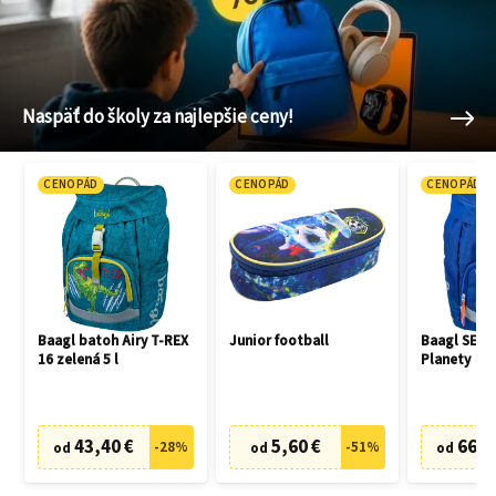
Naspäť do školy za najlepšie ceny!
CENOPÁD
CENOPÁD
CENOPÁD
Baagl batoh Airy T-REX
Junior football
Baagl SET 3
16 zelená 5 l
Planety
43,40 €
5,60 €
66,7
-
28
%
-
51
%
od
od
od