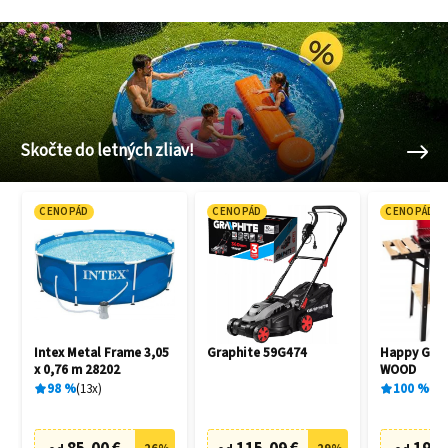
Skočte do letných zliav!
CENOPÁD
CENOPÁD
CENOPÁD
Intex Metal Frame 3,05
Graphite 59G474
Happy Gree
x 0,76 m 28202
WOOD
98
%
13
x
100
%
1
x