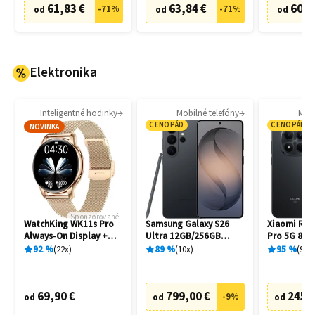
61,83 €
63,84 €
60,8
-
71
%
-
71
%
od
od
od
Elektronika
Inteligentné hodinky
Mobilné telefóny
Mobi
CENOPÁD
CENOPÁD
NOVINKA
Sponzorované
WatchKing WK11s Pro
Samsung Galaxy S26
Xiaomi Red
Always-On Display +
Ultra 12GB/256GB
Pro 5G 8G
Extra remienok
S948B Black
Black
92
%
22
x
89
%
10
x
95
%
94
x
69,90 €
799,00 €
245,
-
9
%
od
od
od