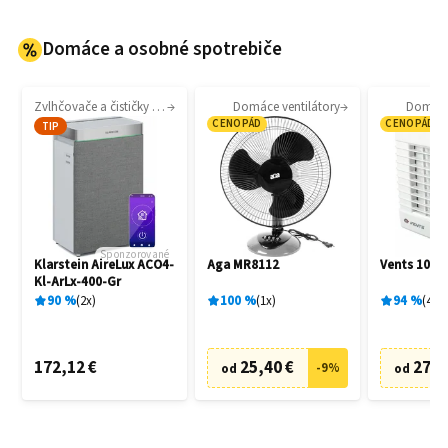
Domáce a osobné spotrebiče
Zvlhčovače a čističky vzduchu
Domáce ventilátory
Domáce 
CENOPÁD
CENOPÁD
TIP
Sponzorované
Klarstein AireLux ACO4-
Aga MR8112
Vents 100 
Kl-ArLx-400-Gr
90
%
2
x
100
%
1
x
94
%
4
x
172,12 €
25,40 €
27,6
-
9
%
od
od