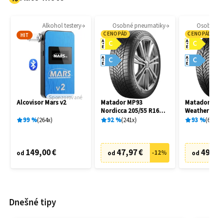
Alkohol testery
Osobné pneumatiky
Osobné
CENOPÁD
CENOPÁD
HIT
A
A
C
C
E
E
A
A
C
C
E
E
Sponzorované
Alcovisor Mars v2
Matador MP93
Matador MP
Nordicca 205/55 R16
Weather EV
91H
R16 91H
99
%
264
x
92
%
241
x
93
%
69
x
149,00 €
47,97 €
49,9
-
12
%
od
od
od
Dnešné tipy