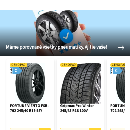
Máme porovnané všetky pneumatiky. Aj tie vaše!
CENOPÁD
CENOPÁD
CENOPÁD
A
A
C
C
E
E
FORTUNE VIENTO FSR-
Gripmax Pro Winter
FORTUNE V
702 245/40 R19 98Y
245/45 R18 100V
702 245/45