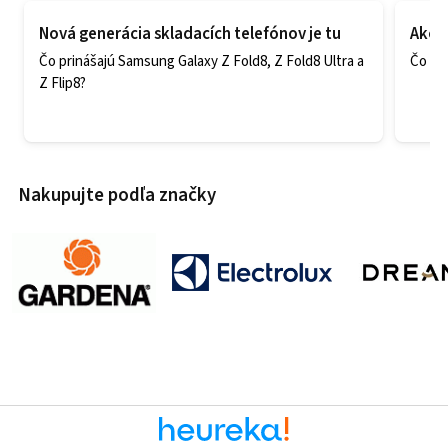
Nová generácia skladacích telefónov je tu
Ako v
Čo prinášajú Samsung Galaxy Z Fold8, Z Fold8 Ultra a
Čo zao
Z Flip8?
Nakupujte podľa značky