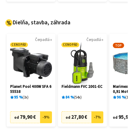
Dielňa, stavba, záhrada
Čerpadlá
Čerpadlá
CENOPÁD
CENOPÁD
TOP
Planet Pool 400W SFA 6
Fieldmann FVC 2001-EC
Marimex Flo
55538
0,91 Motív
10340245
95
%
3
x
84
%
54
x
96
%
15
x
79,90 €
27,80 €
95,90 
-
9
%
-
7
%
od
od
od