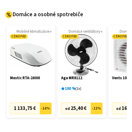
Domáce a osobné spotrebiče
Mobilné klimatizácie
Domáce ventilátory
Domáce 
CENOPÁD
CENOPÁD
CENOPÁD
Mestic RTA-2600I
Aga MR8112
Vents 100 S
100
%
1
x
1 133,75 €
25,40 €
16,0
-
14
%
-
13
%
od
od