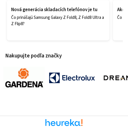
Nová generácia skladacích telefónov je tu
Ako v
Čo prinášajú Samsung Galaxy Z Fold8, Z Fold8 Ultra a
Čo zao
Z Flip8?
Nakupujte podľa značky