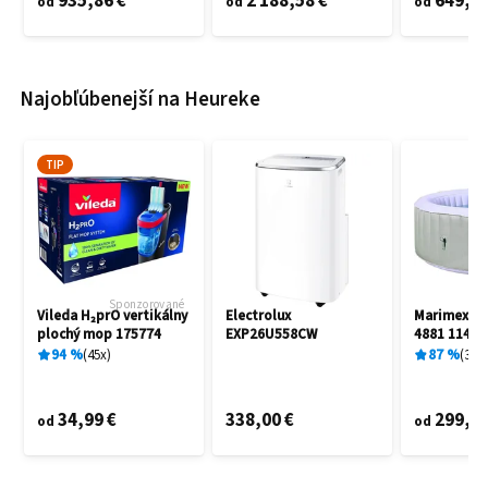
935,86 €
2 188,58 €
649,60
od
od
od
Najobľúbenejší na Heureke
TIP
Sponzorované
Vileda H₂prO vertikálny
Electrolux
Marimex A
plochý mop 175774
EXP26U558CW
4881 11400
94
%
45
x
87
%
3
x
34,99 €
338,00 €
299,00
od
od