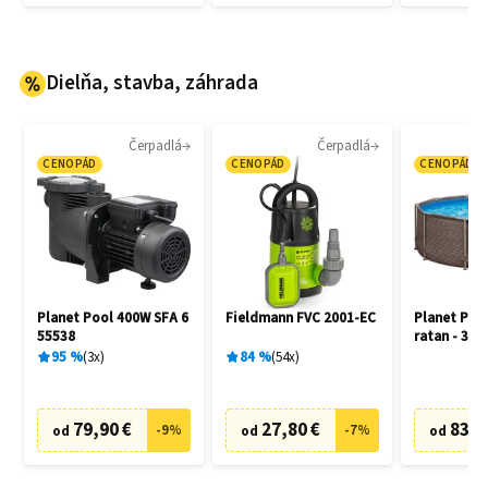
Dielňa, stavba, záhrada
Čerpadlá
Čerpadlá
CENOPÁD
CENOPÁD
CENOPÁD
Planet Pool 400W SFA 6
Fieldmann FVC 2001-EC
Planet Poo
55538
ratan - 305
95
%
3
x
84
%
54
x
79,90 €
27,80 €
83,6
-
9
%
-
7
%
od
od
od