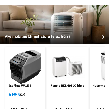
Aké mobilné klimatizácie teraz frčia?
EcoFlow WAVE 3
Remko RKL 495DC biela
Hutermann
100
%
1
x