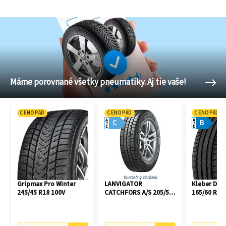
Máme porovnané všetky pneumatiky. Aj tie vaše!
CENOPÁD
CENOPÁD
CENOPÁD
A
A
C
B
E
E
Gripmax Pro Winter
LANVIGATOR
Kleber Dyn
245/45 R18 100V
CATCHFORS A/S 205/55
165/60 R14
R16 94V