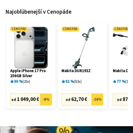
Najobľúbenejší v Cenopáde
CENOPÁD
CENOPÁD
CENOPÁD
Apple iPhone 17 Pro
Makita DUR193Z
Makita DH
256GB Silver
90
%
25
x
92
%
83
x
77
%
19
x
1 049,00 €
62,70 €
87,6
-
6
%
-
16
%
od
od
od