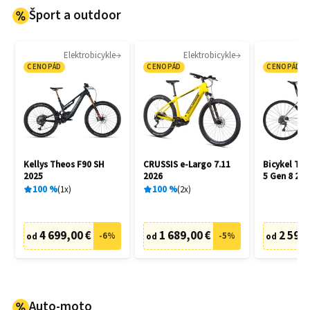
Šport a outdoor
Elektrobicykle
Elektrobicykle
CENOPÁD
CENOPÁD
CENOPÁD
Kellys Theos F90 SH
CRUSSIS e-Largo 7.11
Bicykel Tr
2025
2026
5 Gen 8 202
100
%
1
x
100
%
2
x
4 699,00 €
1 689,00 €
2 599,
-
6
%
-
5
%
od
od
od
Auto-moto