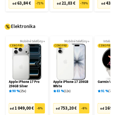
63,84 €
21,03 €
43,3
-
71
%
-
70
%
od
od
od
Elektronika
Mobilné telefóny
Mobilné telefóny
Intelige
CENOPÁD
CENOPÁD
CENOPÁD
Apple iPhone 17 Pro
Apple iPhone 17 256GB
Garmin Vívo
256GB Silver
White
90
%
25
x
83
%
12
x
91
%
78
x
1 049,00 €
753,20 €
169,
-
6
%
-
6
%
od
od
od