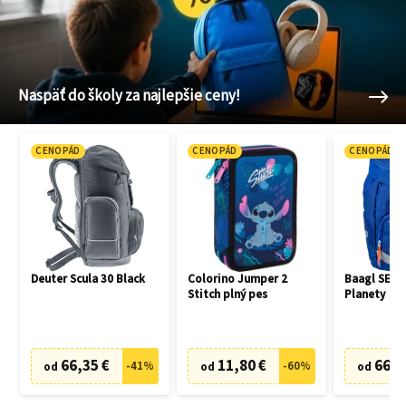
Naspäť do školy za najlepšie ceny!
CENOPÁD
CENOPÁD
CENOPÁD
Deuter Scula 30 Black
Colorino Jumper 2
Baagl SET 3
Stitch plný pes
Planety
66,35 €
11,80 €
66,7
-
41
%
-
60
%
od
od
od