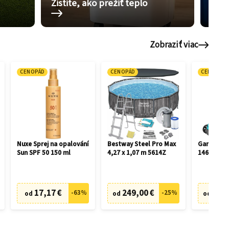
Zistite, ako prežiť teplo
Pom
Zobraziť viac
CENOPÁD
CENOPÁD
CENOPÁD
Nuxe Sprej na opalování
Bestway Steel Pro Max
Gardena 
Sun SPF 50 150 ml
4,27 x 1,07 m 5614Z
14630-55 
akumulát
17,17 €
249,00 €
129,
-
63
%
-
25
%
od
od
od