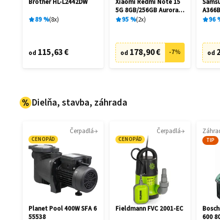
Brother HL-L2442DW
Xiaomi Redmi Note 15
Samsu
5G 8GB/256GB Aurora
A366B
Purple
Aweso
89
%
8
x
95
%
2
x
96
115,63 €
178,90 €
-
7
%
od
od
od
Dielňa, stavba, záhrada
Čerpadlá
Čerpadlá
CENOPÁD
CENOPÁD
TIP
Planet Pool 400W SFA 6
Fieldmann FVC 2001-EC
Bosch
55538
600 8