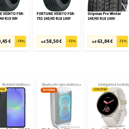
 VIENTO FSR-
FORTUNE VIENTO FSR-
Gripmax Pro Winter
40 R19 98Y
702 245/45 R18 100Y
245/45 R18 100V
,45 €
58,50 €
63,84 €
-
74
%
-
72
%
-
71
%
od
od
Mobilné telefóny
Bluetooth reproduktory
Inteligentné hodink
PÁD
CENOPÁD
NOVINKA
Sponzorované