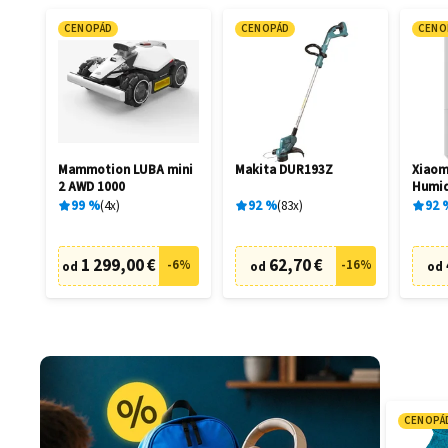
CENOPÁD
CENOPÁD
CENO
Mammotion LUBA mini
Makita DUR193Z
Xiaom
2 AWD 1000
Humid
99
%
4
x
92
%
83
x
92
1 299,00 €
62,70 €
-
6
%
-
16
%
od
od
od
CENOPÁ