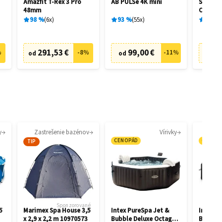
Amazfit T-Rex 3 Pro
AB PULSe 4K mini
Sony Tr
48mm
C510 či
WFC510
98
%
6
x
93
%
55
x
75
%
291,53 €
99,00 €
3
%
-
8
%
-
11
%
od
od
od
y
Zastrešenie bazénov
Vírivky
CENOPÁD
CENOP
TIP
Sponzorované
5
Marimex Spa House 3,5
Intex PureSpa Jet &
Intex P
x 2,9 x 2,2 m 10970573
Bubble Deluxe Octagon
Bubble 