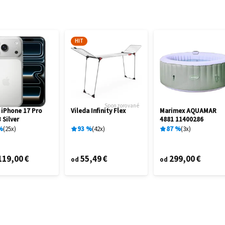
HIT
Sponzorované
 iPhone 17 Pro
Vileda Infinity Flex
Marimex AQUAMAR
 Silver
4881 11400286
%
25
x
93
%
42
x
87
%
3
x
119,00 €
55,49 €
299,00 €
od
od