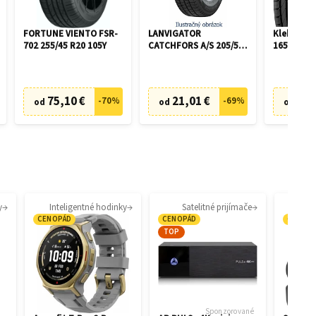
FORTUNE VIENTO FSR-
LANVIGATOR
Kleber Dy
702 255/45 R20 105Y
CATCHFORS A/S 205/55
165/60 R1
R16 94V
75,10 €
21,01 €
43,
-
70
%
-
69
%
od
od
od
y
Inteligentné hodinky
Satelitné prijímače
CENOPÁD
CENOPÁD
CENOP
TOP
Sponzorované