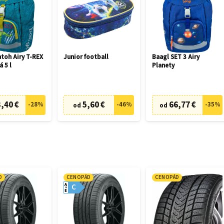
toh Airy T-REX
Junior football
Baagl SET 3 Airy
á 5 l
Planety
,40 €
5,60 €
66,77 €
-
28
%
-
46
%
-
35
%
od
od
D
CENOPÁD
CENOPÁD
A
C
E