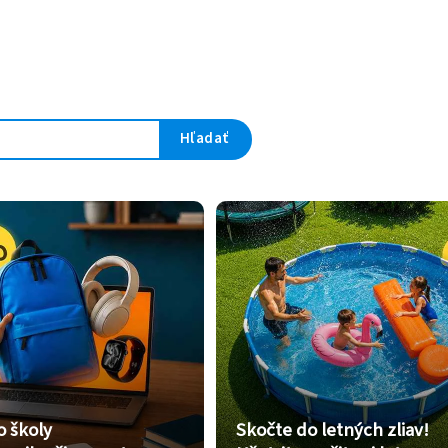
Hľadať
o školy
Skočte do letných zliav!