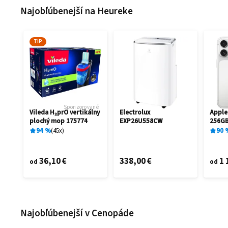
Najobľúbenejší na Heureke
TIP
Sponzorované
Vileda H₂prO vertikálny
Electrolux
Apple
plochý mop 175774
EXP26U558CW
256GB
94
%
45
x
90
36,10 €
338,00 €
1 
od
od
Najobľúbenejší v Cenopáde