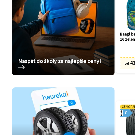
Baagl ba
16 zelen
Naspäť do školy za najlepšie ceny!
43
od
CENOPÁ
A
C
E