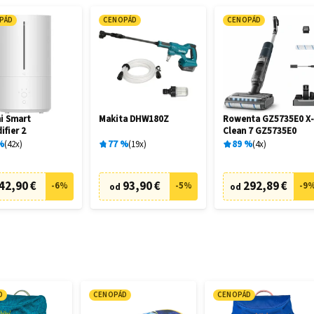
PÁD
CENOPÁD
CENOPÁD
i Smart
Makita DHW180Z
Rowenta GZ5735E0 X
ifier 2
Clean 7 GZ5735E0
%
42
x
77
%
19
x
89
%
4
x
42,90 €
93,90 €
292,89 €
-
6
%
-
5
%
-
9
od
od
D
CENOPÁD
CENOPÁD