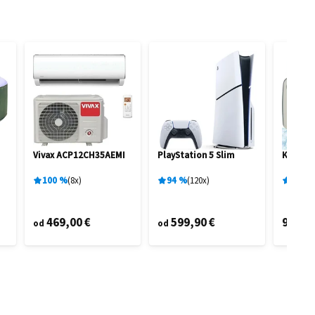
Vivax ACP12CH35AEMI
PlayStation 5 Slim
KIK KX3
100
%
8
x
94
%
120
x
78
%
469,00 €
599,90 €
9,95 €
od
od