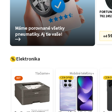
FORTUNE
702 245/
Máme porovnané všetky
pneumatiky. Aj tie vaše!
59
od
Elektronika
Tlačiarne
Mobilné telefóny
CENOPÁD
CENO
HIT
Sponzorované