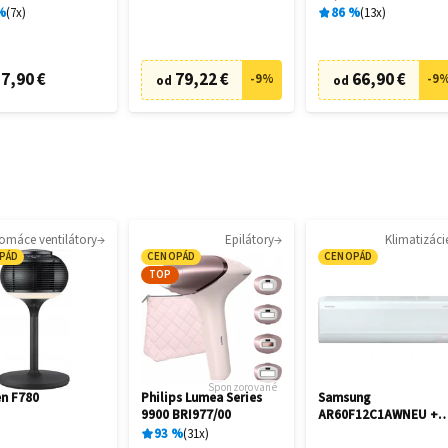
%
7
x
86
%
13
x
7,90 €
79,22 €
66,90 €
-
9
%
-
9
od
od
omáce ventilátory
Epilátory
Klimatizáci
PÁD
CENOPÁD
CENOPÁD
TOP
Sponzorované
n F780
Philips Lumea Series
Samsung
9900 BRI977/00
AR60F12C1AWNEU +
AR60F12C1AWXE
93
%
31
x