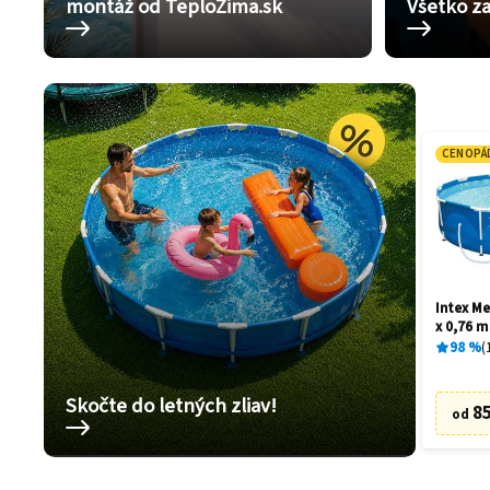
montáž od TeploZima.sk
Všetko za
CENOPÁ
Intex Me
x 0,76 m
98
%
Skočte do letných zliav!
85
od