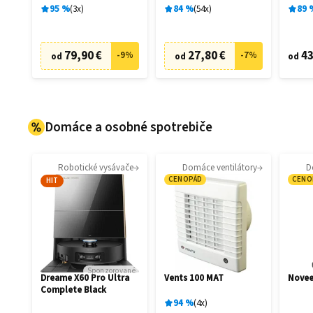
95
%
3
x
84
%
54
x
89
79,90 €
27,80 €
43
-
9
%
-
7
%
od
od
od
Domáce a osobné spotrebiče
Robotické vysávače
Domáce ventilátory
D
CENOPÁD
CENO
HIT
Sponzorované
Dreame X60 Pro Ultra
Vents 100 MAT
Novee
Complete Black
94
%
4
x