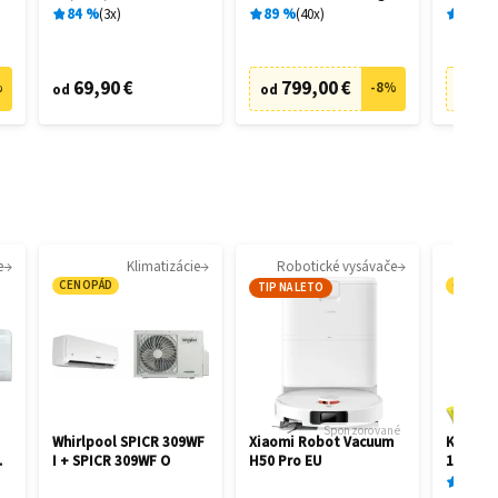
28462
28458
84
%
3
x
89
%
40
x
89
%
69,90 €
799,00 €
73
%
-
8
%
od
od
od
e
Klimatizácie
Robotické vysávače
CENOPÁD
CENOP
TIP NA LETO
Sponzorované
Whirlpool SPICR 309WF
Xiaomi Robot Vacuum
Kärcher
I + SPICR 309WF O
H50 Pro EU
1.081-4
87
%