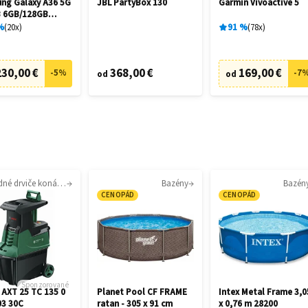
ng Galaxy A36 5G
JBL PartyBox 130
Garmin Vívoactive 5
 6GB/128GB
me Black
%
20
x
91
%
78
x
230,00 €
368,00 €
169,00 €
-
5
%
-
7
od
od
Záhradné drviče konárov
Bazény
Bazén
CENOPÁD
CENOPÁD
Sponzorované
 AXT 25 TC 135 0
Planet Pool CF FRAME
Intex Metal Frame 3,0
03 30C
ratan - 305 x 91 cm
x 0,76 m 28200