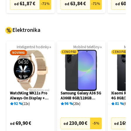
61,87 €
63,84 €
60,8
-
71
%
-
71
%
od
od
od
Elektronika
Inteligentné hodinky
Mobilné telefóny
Mobi
CENOPÁD
CENOPÁD
NOVINKA
Sponzorované
WatchKing WK11s Pro
Samsung Galaxy A36 5G
Xiaomi Red
Always-On Display +
A366B 6GB/128GB
4G 8GB/256
Extra remienok
Awesome Black
92
%
22
x
96
%
20
x
81
%
6
x
69,90 €
230,00 €
169,
-
5
%
od
od
od