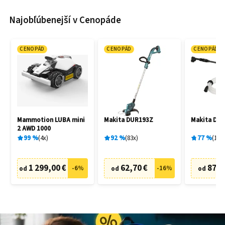
Najobľúbenejší v Cenopáde
CENOPÁD
CENOPÁD
CENOPÁD
Mammotion LUBA mini
Makita DUR193Z
Makita DH
2 AWD 1000
99
%
4
x
92
%
83
x
77
%
19
x
1 299,00 €
62,70 €
87,6
-
6
%
-
16
%
od
od
od