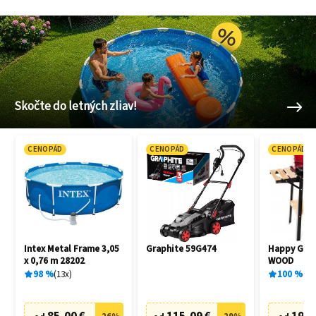
Skočte do letných zliav!
CENOPÁD
CENOPÁD
CENOPÁD
Intex Metal Frame 3,05
Graphite 59G474
Happy Gree
x 0,76 m 28202
WOOD
98
%
13
x
100
%
1
x