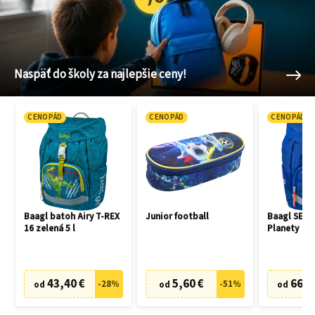
Naspäť do školy za najlepšie ceny!
CENOPÁD
CENOPÁD
CENOPÁD
Baagl batoh Airy T-REX
Junior football
Baagl SET 3
16 zelená 5 l
Planety
43,40 €
5,60 €
66,7
-
28
%
-
51
%
od
od
od