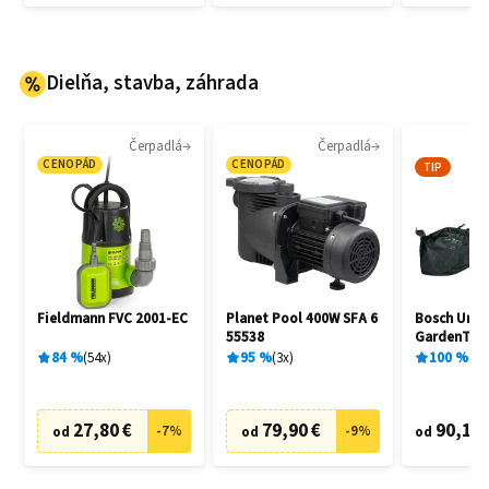
Dielňa, stavba, záhrada
Čerpadlá
Čerpadlá
Vy
CENOPÁD
CENOPÁD
TIP
Fieldmann FVC 2001-EC
Planet Pool 400W SFA 6
Bosch Univ
55538
GardenTidy
06008B100
84
%
54
x
95
%
3
x
100
%
1
x
27,80 €
79,90 €
90,17 
-
7
%
-
9
%
od
od
od