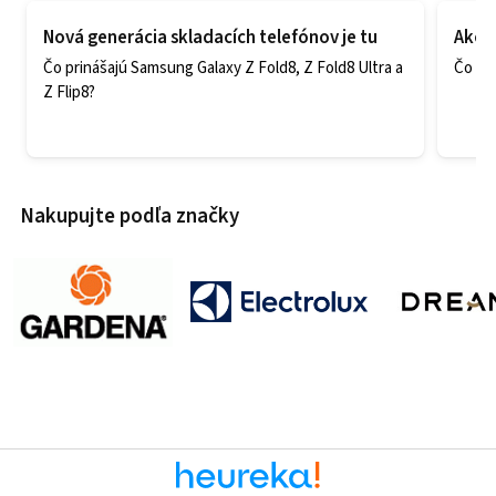
Nová generácia skladacích telefónov je tu
Ako v
Čo prinášajú Samsung Galaxy Z Fold8, Z Fold8 Ultra a
Čo zao
Z Flip8?
Nakupujte podľa značky