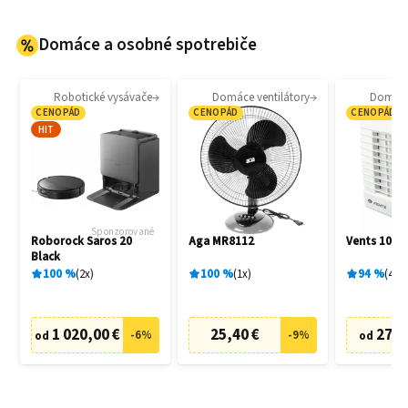
Domáce a osobné spotrebiče
Robotické vysávače
Domáce ventilátory
Domáce 
CENOPÁD
CENOPÁD
CENOPÁD
HIT
Sponzorované
Roborock Saros 20
Aga MR8112
Vents 100 
Black
100
%
2
x
100
%
1
x
94
%
4
x
1 020,00 €
25,40 €
27,6
-
6
%
-
9
%
od
od