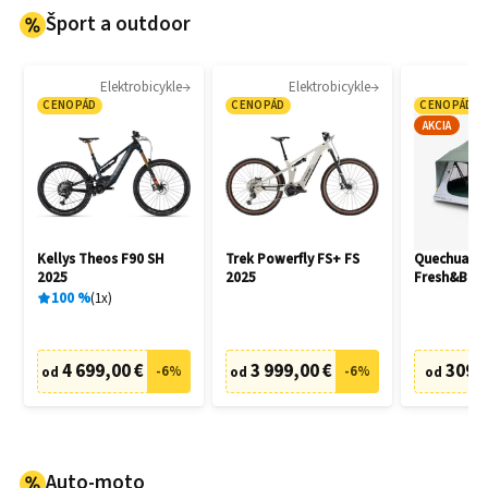
Šport a outdoor
Elektrobicykle
Elektrobicykle
CENOPÁD
CENOPÁD
CENOPÁD
AKCIA
Kellys Theos F90 SH
Trek Powerfly FS+ FS
Quechua M
2025
2025
Fresh&Blac
100
%
1
x
4 699,00 €
3 999,00 €
309,
-
6
%
-
6
%
od
od
od
Auto-moto