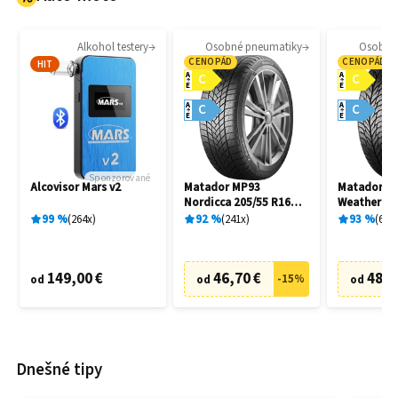
Alkohol testery
Osobné pneumatiky
Osobné
CENOPÁD
CENOPÁD
HIT
A
A
C
C
E
E
A
A
C
C
E
E
Sponzorované
Alcovisor Mars v2
Matador MP93
Matador MP
Nordicca 205/55 R16
Weather EV
91H
R16 91H
99
%
264
x
92
%
241
x
93
%
69
x
149,00 €
46,70 €
48,7
-
15
%
od
od
od
Dnešné tipy