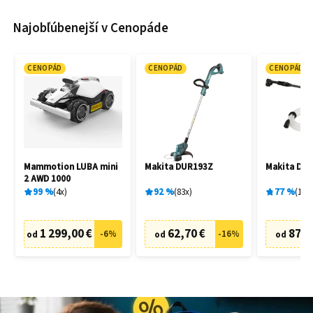
Najobľúbenejší v Cenopáde
CENOPÁD
CENOPÁD
CENOPÁD
Mammotion LUBA mini
Makita DUR193Z
Makita DH
2 AWD 1000
99
%
4
x
92
%
83
x
77
%
19
x
1 299,00 €
62,70 €
87,6
-
6
%
-
16
%
od
od
od