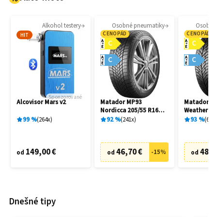
Alkohol testery
Osobné pneumatiky
Osobné
CENOPÁD
CENOPÁD
HIT
A
A
C
C
E
E
A
A
C
C
E
E
Sponzorované
Alcovisor Mars v2
Matador MP93
Matador MP
Nordicca 205/55 R16
Weather EV
91H
R16 91H
99
%
264
x
92
%
241
x
93
%
69
x
149,00 €
46,70 €
48,7
-
15
%
od
od
od
Dnešné tipy