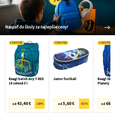
Naspäť do školy za najlepšie ceny!
CENOPÁD
CENOPÁD
CENOPÁD
Baagl batoh Airy T-REX
Junior football
Baagl SET 3
16 zelená 5 l
Planety
43,40 €
5,60 €
66,7
-
28
%
-
51
%
od
od
od