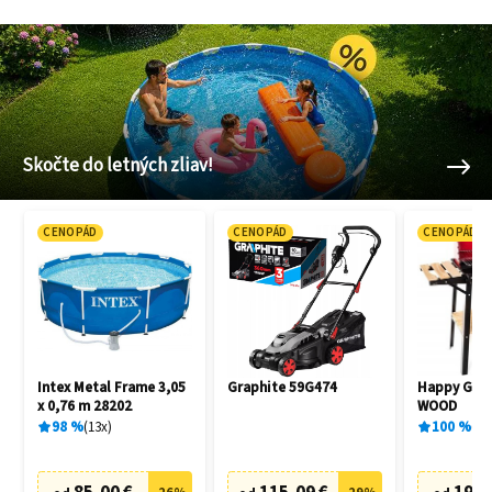
Skočte do letných zliav!
CENOPÁD
CENOPÁD
CENOPÁD
Intex Metal Frame 3,05
Graphite 59G474
Happy Gree
x 0,76 m 28202
WOOD
98
%
13
x
100
%
1
x