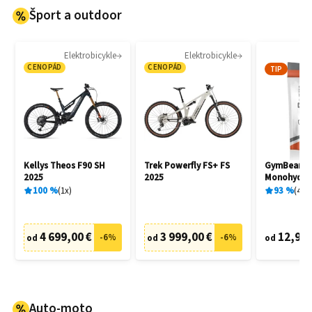
Šport a outdoor
Elektrobicykle
Elektrobicykle
CENOPÁD
CENOPÁD
TIP
Kellys Theos F90 SH
Trek Powerfly FS+ FS
GymBeam C
2025
2025
Monohydrat
100
%
1
x
93
%
404
4 699,00 €
3 999,00 €
12,95 
-
6
%
-
6
%
od
od
od
Auto-moto