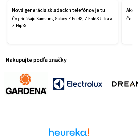
Nová generácia skladacích telefónov je tu
Ako v
Čo prinášajú Samsung Galaxy Z Fold8, Z Fold8 Ultra a
Čo zao
Z Flip8?
Nakupujte podľa značky