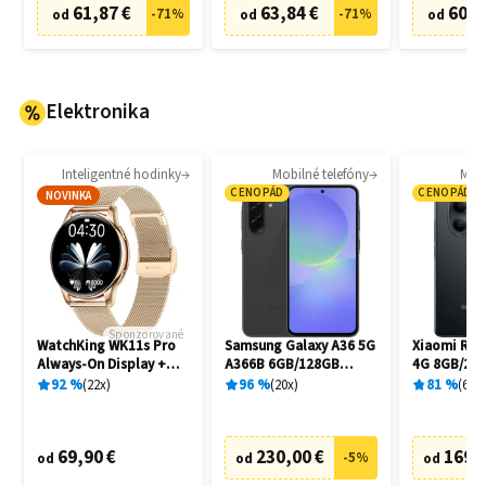
61,87 €
63,84 €
60,8
-
71
%
-
71
%
od
od
od
Elektronika
Inteligentné hodinky
Mobilné telefóny
Mobi
CENOPÁD
CENOPÁD
NOVINKA
Sponzorované
WatchKing WK11s Pro
Samsung Galaxy A36 5G
Xiaomi Red
Always-On Display +
A366B 6GB/128GB
4G 8GB/256
Extra remienok
Awesome Black
92
%
22
x
96
%
20
x
81
%
6
x
69,90 €
230,00 €
169,
-
5
%
od
od
od