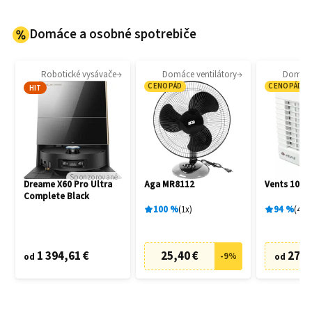
Domáce a osobné spotrebiče
Robotické vysávače
Domáce ventilátory
Domáce 
CENOPÁD
CENOPÁD
HIT
Sponzorované
Dreame X60 Pro Ultra
Aga MR8112
Vents 100 
Complete Black
100
%
1
x
94
%
4
x
1 394,61 €
25,40 €
27,6
-
9
%
od
od