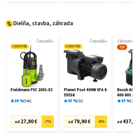
Dielňa, stavba, záhrada
Čerpadlá
Čerpadlá
CENOPÁD
CENOPÁD
TIP
Fieldmann FVC 2001-EC
Planet Pool 400W SFA 6
Bosch AXT 
55538
600 803 30
84
%
54
x
95
%
3
x
89
%
7
x
27,80 €
79,90 €
437,90
-
7
%
-
9
%
od
od
od