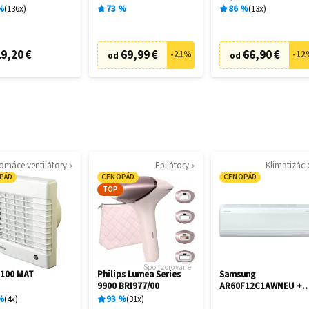
cia
%
136
x
73
%
86
%
13
x
9,20 €
69,99 €
66,90 €
-
21
%
-
12
od
od
omáce ventilátory
Epilátory
Klimatizáci
PÁD
CENOPÁD
CENOPÁD
TOP
Sponzorované
 100 MAT
Philips Lumea Series
Samsung
9900 BRI977/00
AR60F12C1AWNEU +
AR60F12C1AWXE
%
4
x
93
%
31
x