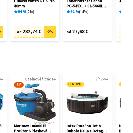
Huawei Watch GT 6 Pro
TonerPartner Canon
JBL Liv
46mm
PG-545XL + CL-546XL -
kompatibilný
94
%
21
x
92
%
149
x
89
%
282,74 €
27,68 €
6
%
-
5
%
od
od
od
y
Bazénové filtrácie
Vírivky
CENOPÁD
CENOP
TIP
Sponzorované
5
Marimex 10600015
Intex PureSpa Jet &
Intex P
ProStar 6 Piesková
Bubble Deluxe Octagon
Bubble 