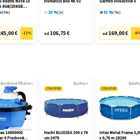
i Redmi Note 15
Homatics Box 4K V2
Garmin Vívoactive 5
G 8GB/256GB
%
94
x
20
%
2
x
91
%
78
x
245,00 €
106,75 €
169,00 €
-
11
%
-
8
od
od
Bazénové filtrácie
Bazény
Bazén
CENOPÁD
CENOPÁD
Sponzorované
ex 10600003
Hecht BLUESEA 300 x 76
Intex Metal Frame 3,0
ar 4 Piesková
cm 3476
x 0,76 m 28200