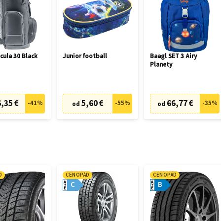
cula 30 Black
Junior football
Baagl SET 3 Airy
Planety
,35 €
5,60 €
66,77 €
-
41
%
-
55
%
-
35
%
od
od
D
CENOPÁD
CENOPÁD
A
A
C
B
E
E