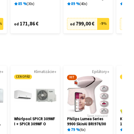
filtrácia
28462
28458
85
%
30
x
89
%
40
x
89
%
171,86 €
799,00 €
73
%
-
9
%
od
od
od
e
Klimatizácie
Epilátory
CENOPÁD
CENOP
HIT
Sponzorované
Whirlpool SPICR 309WF
Philips Lumea Series
Kärcher
I + SPICR 309WF O
9900 SkinAI BRI976/00
1.081-4
79
%
6
x
87
%