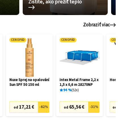
Zistite, ako prežiť teplo
Pom
Zobraziť viac
CENOPÁD
CENOPÁD
CENOPÁD
Nuxe Sprej na opalování
Intex Metal Frame 2,2 x
Honda HR
Sun SPF 50 150 ml
1,5 x 0,6 m 28270NP
94
%
52
x
17,21 €
65,56 €
505,
-
62
%
-
31
%
od
od
od