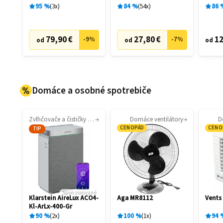
filtrá
95
%
3
x
84
%
54
x
86
79,90 €
27,80 €
12
-
9
%
-
7
%
od
od
od
Domáce a osobné spotrebiče
Zvlhčovače a čističky vzduchu
Domáce ventilátory
D
CENOPÁD
CENO
TIP
Sponzorované
Klarstein AireLux ACO4-
Aga MR8112
Vents
Kl-ArLx-400-Gr
90
%
2
x
100
%
1
x
94