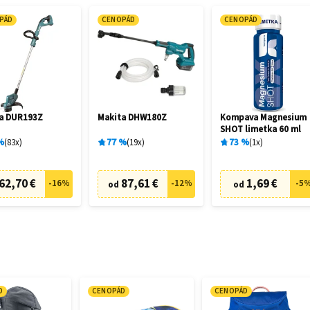
PÁD
CENOPÁD
CENOPÁD
a DUR193Z
Makita DHW180Z
Kompava Magnesium
SHOT limetka 60 ml
%
83
x
77
%
19
x
73
%
1
x
62,70 €
87,61 €
1,69 €
-
16
%
-
12
%
-
5
od
od
D
CENOPÁD
CENOPÁD