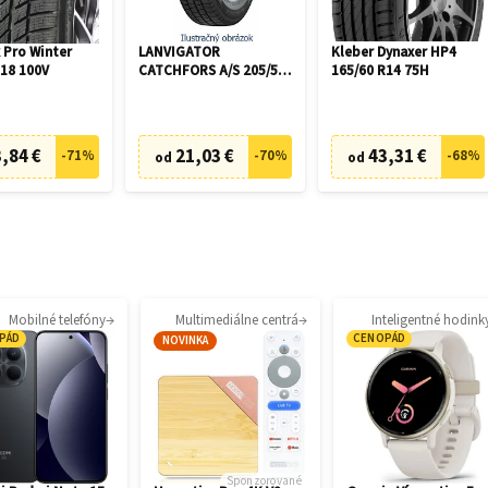
 Pro Winter
LANVIGATOR
Kleber Dynaxer HP4
R18 100V
CATCHFORS A/S 205/55
165/60 R14 75H
R16 94V
,84 €
21,03 €
43,31 €
-
71
%
-
70
%
-
68
%
od
od
Mobilné telefóny
Multimediálne centrá
Inteligentné hodink
PÁD
CENOPÁD
NOVINKA
Sponzorované