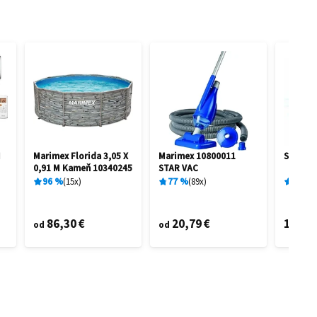
I
Marimex Florida 3,05 X
Marimex 10800011
Sencor
0,91 M Kameň 10340245
STAR VAC
96
%
15
x
77
%
89
x
68
%
86,30 €
20,79 €
116,3
od
od