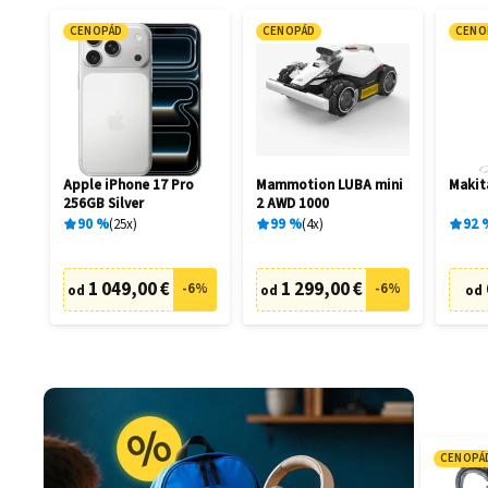
CENOPÁD
CENOPÁD
CENO
Apple iPhone 17 Pro
Mammotion LUBA mini
Makit
256GB Silver
2 AWD 1000
90
%
25
x
99
%
4
x
92
1 049,00 €
1 299,00 €
-
6
%
-
6
%
od
od
od
CENOPÁ