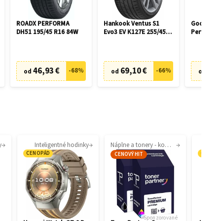
ROADX PERFORMA
Hankook Ventus S1
Goodyear 
DH51 195/45 R16 84W
Evo3 EV K127E 255/45
Performan
R19 104W
R17 100H
46,93 €
69,10 €
42,
-
68
%
-
66
%
od
od
od
y
Inteligentné hodinky
Náplne a tonery - kompatibilné
CENOPÁD
CENOP
CENOVÝ HIT
Sponzorované