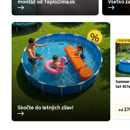
montáž od TeploZima.sk
Všetko za
CENOPÁ
Summer 
Set 457
Skočte do letných zliav!
27
od