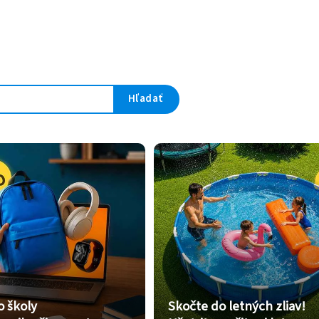
Hľadať
o školy
Skočte do letných zliav!