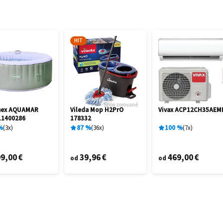
HIT
Sponzorované
mex AQUAMAR
Vileda Mop H2PrO
Vivax ACP12CH35AEM
11400286
178332
%
3
x
87
%
36
x
100
%
7
x
9,00 €
39,96 €
469,00 €
od
od