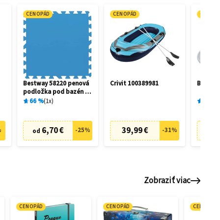
CENOPÁD
CENOPÁD
CENOP
Bestway 58220 penová
Crivit 100389981
Bestway
podložka pod bazén 50
x 50 cm (9 ks)
66
%
1
x
91
%
6,70 €
39,99 €
7
%
-
25
%
-
31
%
od
od
Zobraziť viac
CENOPÁD
CENOPÁD
CENOPÁD