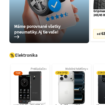
Gripmax
245/45 
Máme porovnané všetky
pneumatiky. Aj tie vaše!
63
od
Elektronika
Prekladače
Mobilné telefóny
CENOPÁD
CENO
TOP
Sponzorované