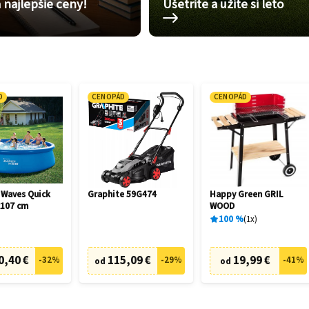
 najlepšie ceny!
Ušetrite a užite si leto
D
CENOPÁD
CENOPÁD
Waves Quick
Graphite 59G474
Happy Green GRIL
x107 cm
WOOD
100
%
1
x
0,40 €
115,09 €
19,99 €
-
32
%
-
29
%
-
41
%
od
od