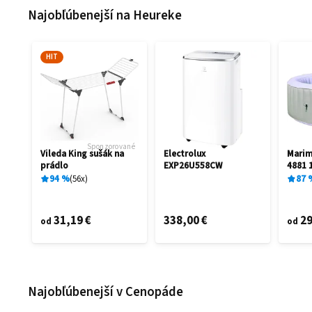
Najobľúbenejší na Heureke
HIT
Sponzorované
Vileda King sušák na
Electrolux
Mari
prádlo
EXP26U558CW
4881 
94
%
56
x
87
31,19 €
338,00 €
29
od
od
Najobľúbenejší v Cenopáde