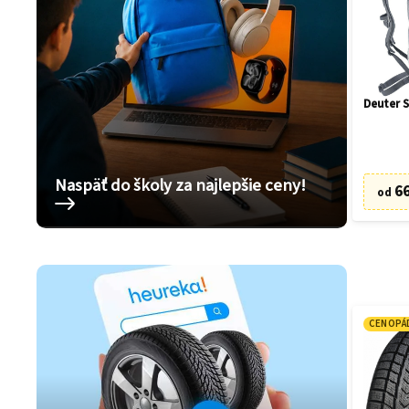
Deuter S
Naspäť do školy za najlepšie ceny!
66
od
CENOPÁ