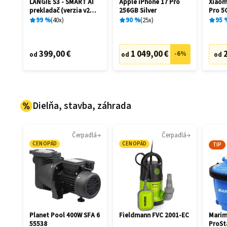
LANGIE S3 - SMART AI
Apple iPhone 17 Pro
Xiaom
prekladač (verzia v2
256GB Silver
Pro 5
2026)
Black
99
%
40
x
90
%
25
x
95
399,00 €
1 049,00 €
-
6
%
od
od
od
Dielňa, stavba, záhrada
Čerpadlá
Čerpadlá
CENOPÁD
CENOPÁD
TIP
Planet Pool 400W SFA 6
Fieldmann FVC 2001-EC
Marim
55538
ProSt