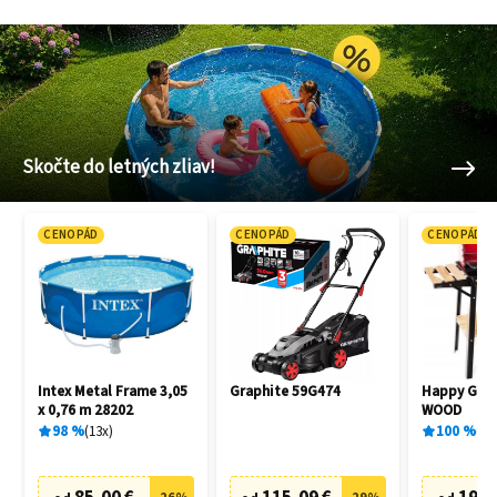
Skočte do letných zliav!
CENOPÁD
CENOPÁD
CENOPÁD
Intex Metal Frame 3,05
Graphite 59G474
Happy Gree
x 0,76 m 28202
WOOD
98
%
13
x
100
%
1
x