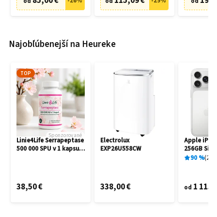
85,00 €
115,09 €
19,9
-
26
%
-
29
%
od
od
od
Najobľúbenejší na Heureke
TOP
Sponzorované
Linie4Life Serrapeptase
Electrolux
Apple iPho
500 000 SPU v 1 kapsule
EXP26U558CW
256GB Silve
60 dní
90
%
25
x
38,50 €
338,00 €
1 115,
od