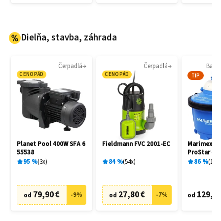
Dielňa, stavba, záhrada
Čerpadlá
Čerpadlá
Bazén
CENOPÁD
CENOPÁD
TIP
Planet Pool 400W SFA 6
Fieldmann FVC 2001-EC
Marimex 1
55538
ProStar 4 
filtrácia
95
%
3
x
84
%
54
x
86
%
136
79,90 €
27,80 €
129,20
-
9
%
-
7
%
od
od
od