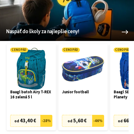
Naspäť do školy za najlepšie ceny!
CENOPÁD
CENOPÁD
CENOPÁD
Baagl batoh Airy T-REX
Junior football
Baagl SET 3
16 zelená 5 l
Planety
43,40 €
5,60 €
66,7
-
28
%
-
46
%
od
od
od