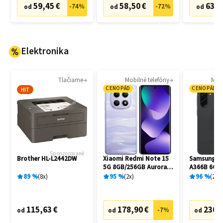
59,45 €
58,50 €
63,8
-
74
%
-
72
%
od
od
od
Elektronika
Tlačiarne
Mobilné telefóny
Mobi
CENOPÁD
CENOPÁD
HIT
Sponzorované
Brother HL-L2442DW
Xiaomi Redmi Note 15
Samsung Ga
5G 8GB/256GB Aurora
A366B 6GB
Purple
Awesome B
89
%
8
x
95
%
2
x
96
%
20
x
115,63 €
178,90 €
230,
-
7
%
od
od
od