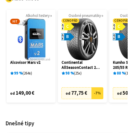
Alkohol testery
Osobné pneumatiky
Osobné
CENOPÁD
CENOPÁD
HIT
A
A
C
C
E
E
A
A
B
B
E
E
Sponzorované
Alcovisor Mars v2
Continental
Kumho Solu
AllSeasonContact 2
205/55 R16
205/55 R16 91H
99
%
264
x
98
%
25
x
88
%
10
x
149,00 €
77,75 €
50,8
-
7
%
od
od
od
Dnešné tipy