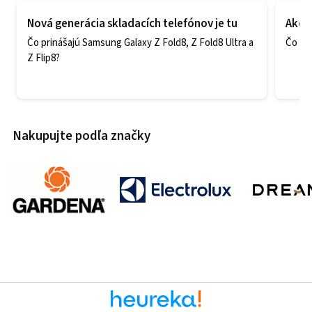
Nová generácia skladacích telefónov je tu
Ako v
Čo prinášajú Samsung Galaxy Z Fold8, Z Fold8 Ultra a
Čo zao
Z Flip8?
Nakupujte podľa značky