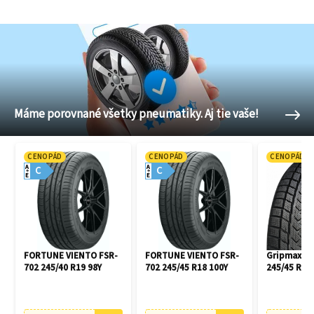
Máme porovnané všetky pneumatiky. Aj tie vaše!
CENOPÁD
CENOPÁD
CENOPÁD
A
A
C
C
E
E
FORTUNE VIENTO FSR-
FORTUNE VIENTO FSR-
Gripmax Pr
702 245/40 R19 98Y
702 245/45 R18 100Y
245/45 R18