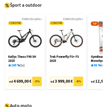
Šport a outdoor
Elektrobicykle
Elektrobicykle
CENOPÁD
CENOPÁD
TIP
Kellys Theos F90 SH
Trek Powerfly FS+ FS
GymBeam C
2025
2025
Monohydrat
100
%
1
x
93
%
404
4 699,00 €
3 999,00 €
12,95 
-
5
%
-
6
%
od
od
od
Auto-moto