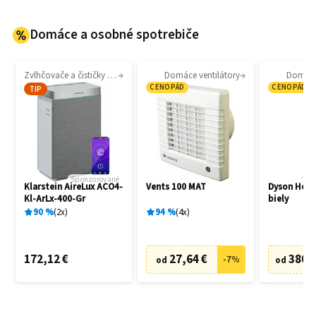
Domáce a osobné spotrebiče
Zvlhčovače a čističky vzduchu
Domáce ventilátory
Domáce 
CENOPÁD
CENOPÁD
TIP
Sponzorované
Klarstein AireLux ACO4-
Vents 100 MAT
Dyson Hot
Kl-ArLx-400-Gr
biely
90
%
2
x
94
%
4
x
172,12 €
27,64 €
380,
-
7
%
od
od