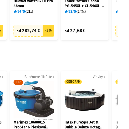
Huawei Watch GT 6 Pro
TonerPartner Canon
JBL Liv
46mm
PG-545XL + CL-546XL -
kompatibilný
94
%
21
x
92
%
149
x
89
%
282,74 €
27,68 €
6
%
-
5
%
od
od
od
y
Bazénové filtrácie
Vírivky
CENOPÁD
CENOP
TIP
Sponzorované
5
Marimex 10600015
Intex PureSpa Jet &
Intex P
ProStar 6 Piesková
Bubble Deluxe Octagon
Bubble 