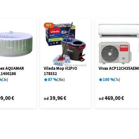
HIT
Sponzorované
mex AQUAMAR
Vileda Mop H2PrO
Vivax ACP12CH35AEM
11400286
178332
%
3
x
87
%
36
x
100
%
7
x
9,00 €
39,96 €
469,00 €
od
od