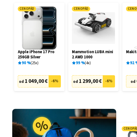
CENOPÁD
CENOPÁD
CENO
Apple iPhone 17 Pro
Mammotion LUBA mini
Makit
256GB Silver
2 AWD 1000
90
%
25
x
99
%
4
x
92
1 049,00 €
1 299,00 €
-
6
%
-
6
%
od
od
od
CENOPÁ