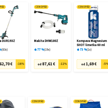
PÁD
CENOPÁD
CENOPÁD
a DUR193Z
Makita DHW180Z
Kompava Magnesium
SHOT limetka 60 ml
%
83
x
77
%
19
x
73
%
1
x
62,70 €
87,61 €
1,69 €
-
16
%
-
12
%
-
5
od
od
D
CENOPÁD
CENOPÁD