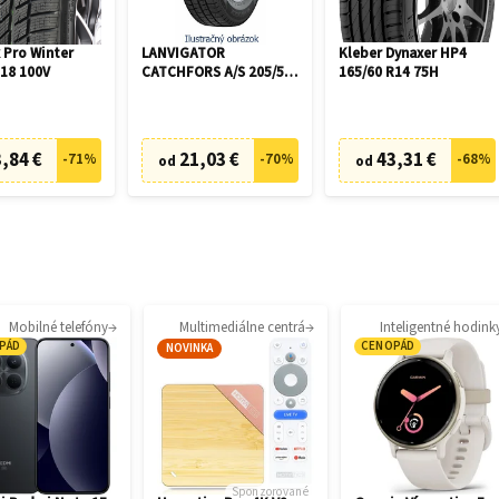
 Pro Winter
LANVIGATOR
Kleber Dynaxer HP4
R18 100V
CATCHFORS A/S 205/55
165/60 R14 75H
R16 94V
,84 €
21,03 €
43,31 €
-
71
%
-
70
%
-
68
%
od
od
Mobilné telefóny
Multimediálne centrá
Inteligentné hodink
PÁD
CENOPÁD
NOVINKA
Sponzorované