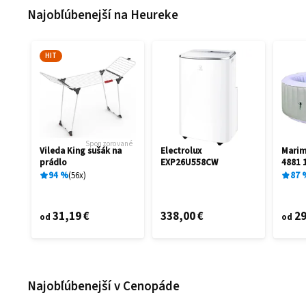
Najobľúbenejší na Heureke
HIT
Sponzorované
Vileda King sušák na
Electrolux
Mari
prádlo
EXP26U558CW
4881 
94
%
56
x
87
31,19 €
338,00 €
29
od
od
Najobľúbenejší v Cenopáde