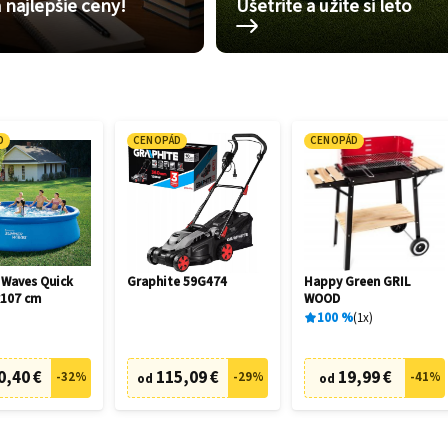
 najlepšie ceny!
Ušetrite a užite si leto
D
CENOPÁD
CENOPÁD
Waves Quick
Graphite 59G474
Happy Green GRIL
x107 cm
WOOD
100
%
1
x
0,40 €
115,09 €
19,99 €
-
32
%
-
29
%
-
41
%
od
od