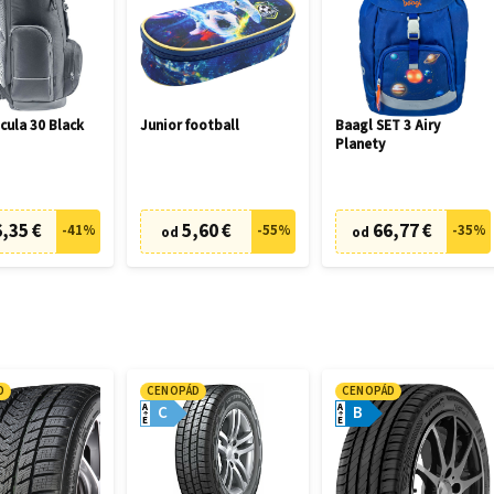
cula 30 Black
Junior football
Baagl SET 3 Airy
Planety
,35 €
5,60 €
66,77 €
-
41
%
-
55
%
-
35
%
od
od
D
CENOPÁD
CENOPÁD
A
A
C
B
E
E