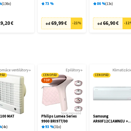
cia
%
136
x
73
%
86
%
13
x
9,20 €
69,99 €
66,90 €
-
21
%
-
12
od
od
omáce ventilátory
Epilátory
Klimatizáci
PÁD
CENOPÁD
CENOPÁD
TOP
Sponzorované
 100 MAT
Philips Lumea Series
Samsung
9900 BRI977/00
AR60F12C1AWNEU +
AR60F12C1AWXE
%
4
x
93
%
31
x