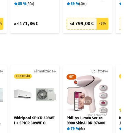
filtrácia
28462
28458
85
%
30
x
89
%
40
x
89
%
171,86 €
799,00 €
73
%
-
9
%
od
od
od
e
Klimatizácie
Epilátory
CENOPÁD
CENOP
HIT
Sponzorované
Whirlpool SPICR 309WF
Philips Lumea Series
Kärcher
I + SPICR 309WF O
9900 SkinAI BRI976/00
1.081-4
79
%
6
x
87
%