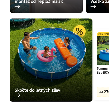
montáž od TeploZima.sk
Všetko za
CENOPÁ
Summer 
Set 457
Skočte do letných zliav!
27
od