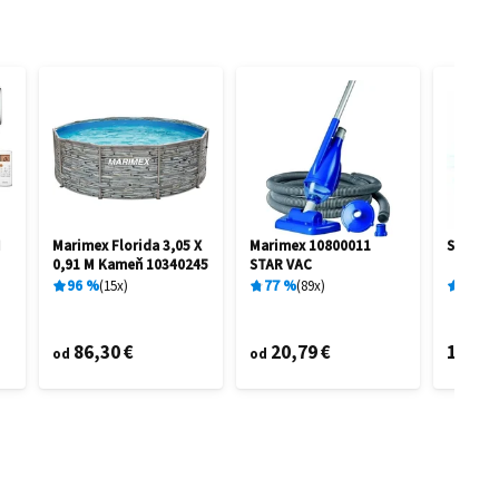
I
Marimex Florida 3,05 X
Marimex 10800011
Sencor
0,91 M Kameň 10340245
STAR VAC
96
%
15
x
77
%
89
x
68
%
86,30 €
20,79 €
116,3
od
od