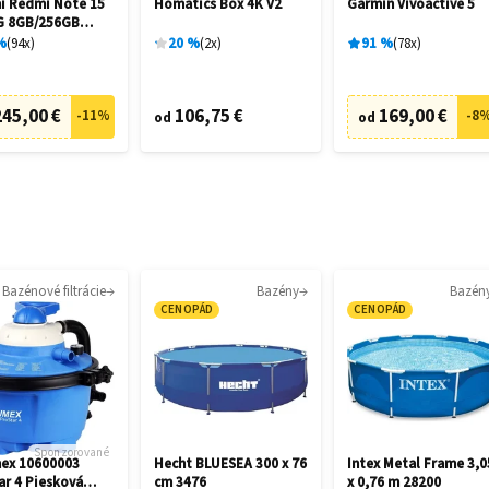
i Redmi Note 15
Homatics Box 4K V2
Garmin Vívoactive 5
G 8GB/256GB
%
94
x
20
%
2
x
91
%
78
x
245,00 €
106,75 €
169,00 €
-
11
%
-
8
od
od
Bazénové filtrácie
Bazény
Bazén
CENOPÁD
CENOPÁD
Sponzorované
ex 10600003
Hecht BLUESEA 300 x 76
Intex Metal Frame 3,0
ar 4 Piesková
cm 3476
x 0,76 m 28200