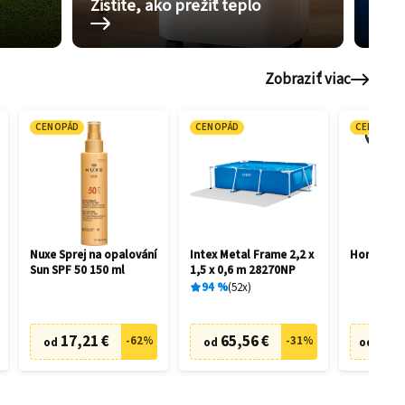
Zistite, ako prežiť teplo
Pom
Zobraziť viac
CENOPÁD
CENOPÁD
CENOPÁD
Nuxe Sprej na opalování
Intex Metal Frame 2,2 x
Honda HR
Sun SPF 50 150 ml
1,5 x 0,6 m 28270NP
94
%
52
x
17,21 €
65,56 €
505,
-
62
%
-
31
%
od
od
od