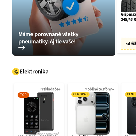
Gripmax
245/45 
Máme porovnané všetky
pneumatiky. Aj tie vaše!
63
od
Elektronika
Prekladače
Mobilné telefóny
CENOPÁD
CENO
TOP
Sponzorované