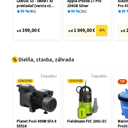
LANGIE S3 - SMART AI
Apple iPhone 17 Pro
Xiaom
prekladač (verzia v2
256GB Silver
Pro 5
2026)
Black
99
%
40
x
90
%
25
x
95
399,00 €
1 049,00 €
-
6
%
od
od
od
Dielňa, stavba, záhrada
Čerpadlá
Čerpadlá
CENOPÁD
CENOPÁD
TIP
Planet Pool 400W SFA 6
Fieldmann FVC 2001-EC
Marim
55538
ProSt