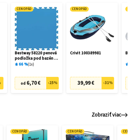
CENOPÁD
CENOPÁD
CENOP
Bestway 58220 penová
Crivit 100389981
Bestway
podložka pod bazén 50
x 50 cm (9 ks)
66
%
1
x
91
%
6,70 €
39,99 €
7
%
-
25
%
-
31
%
od
od
Zobraziť viac
CENOPÁD
CENOPÁD
CENOPÁD