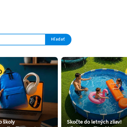
Hľadať
o školy
Skočte do letných zliav!