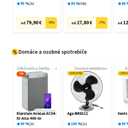
filtrá
95
%
3
x
84
%
54
x
86
79,90 €
27,80 €
12
-
9
%
-
7
%
od
od
od
Domáce a osobné spotrebiče
Zvlhčovače a čističky vzduchu
Domáce ventilátory
D
CENOPÁD
CENO
TIP
Sponzorované
Klarstein AireLux ACO4-
Aga MR8112
Vents
Kl-ArLx-400-Gr
90
%
2
x
100
%
1
x
94