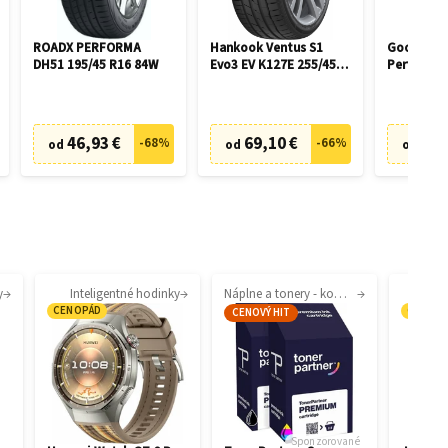
ROADX PERFORMA
Hankook Ventus S1
Goodyear 
DH51 195/45 R16 84W
Evo3 EV K127E 255/45
Performan
R19 104W
R17 100H
46,93 €
69,10 €
42,
-
68
%
-
66
%
od
od
od
y
Inteligentné hodinky
Náplne a tonery - kompatibilné
CENOPÁD
CENOP
CENOVÝ HIT
Sponzorované