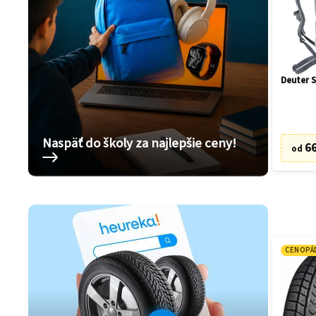
Deuter S
Naspäť do školy za najlepšie ceny!
66
od
CENOPÁ