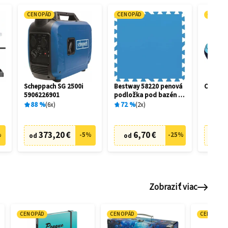
CENOPÁD
CENOPÁD
CENOP
-
Scheppach SG 2500i
Bestway 58220 penová
Crivit 
5906226901
podložka pod bazén 50
x 50 cm (9 ks)
88
%
6
x
72
%
2
x
373,20 €
6,70 €
39
%
-
5
%
-
25
%
od
od
Zobraziť viac
CENOPÁD
CENOPÁD
CENOPÁD