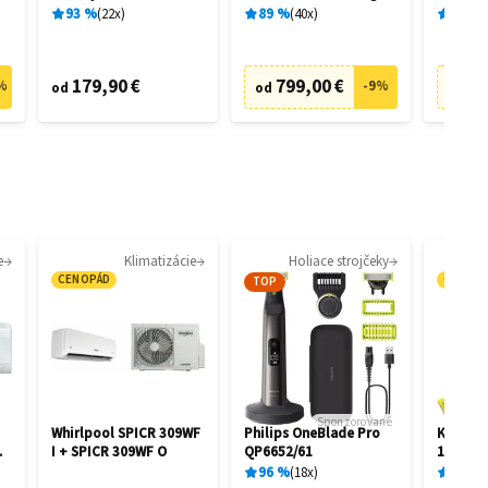
28462
28458
93
%
22
x
89
%
40
x
89
%
179,90 €
799,00 €
73
%
-
9
%
od
od
od
e
Klimatizácie
Holiace strojčeky
CENOPÁD
CENOP
TOP
Sponzorované
Whirlpool SPICR 309WF
Philips OneBlade Pro
Kärcher
I + SPICR 309WF O
QP6652/61
1.081-4
96
%
18
x
87
%