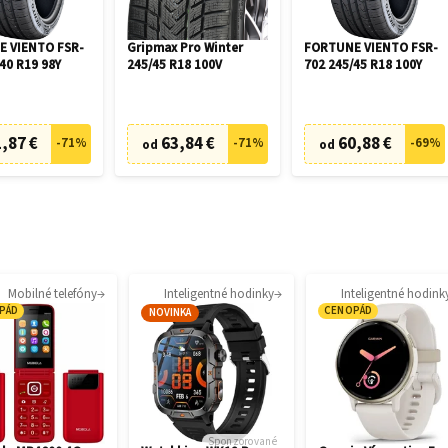
 VIENTO FSR-
Gripmax Pro Winter
FORTUNE VIENTO FSR-
40 R19 98Y
245/45 R18 100V
702 245/45 R18 100Y
,87 €
63,84 €
60,88 €
-
71
%
-
71
%
-
69
%
od
od
Mobilné telefóny
Inteligentné hodinky
Inteligentné hodink
PÁD
CENOPÁD
NOVINKA
Sponzorované