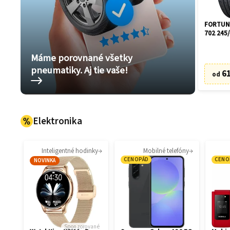
FORTUNE
702 245/
Máme porovnané všetky
pneumatiky. Aj tie vaše!
61
od
Elektronika
Inteligentné hodinky
Mobilné telefóny
CENOPÁD
CENO
NOVINKA
Sponzorované