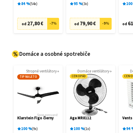
84
%
54
x
95
%
3
x
100
27,80 €
79,90 €
61
-
7
%
-
9
%
od
od
od
Domáce a osobné spotrebiče
Stropné ventilátory
Domáce ventilátory
D
CENOPÁD
CENO
TIP NA LETO
Sponzorované
Klarstein Figo čierny
Aga MR8112
Vents
100
%
9
x
100
%
1
x
94