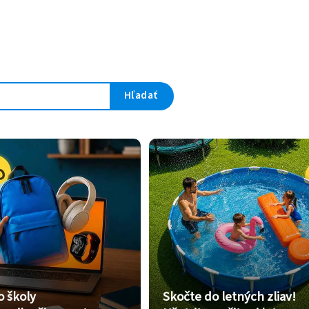
Hľadať
o školy
Skočte do letných zliav!