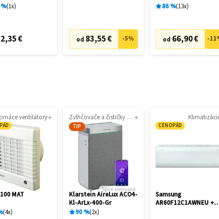
%
1
x
86
%
13
x
2,35 €
83,55 €
66,90 €
-
5
%
-
11
od
od
omáce ventilátory
Zvlhčovače a čističky vzduchu
Klimatizáci
PÁD
CENOPÁD
TIP
Sponzorované
 100 MAT
Klarstein AireLux ACO4-
Samsung
Kl-ArLx-400-Gr
AR60F12C1AWNEU +
AR60F12C1AWXE
%
4
x
90
%
2
x