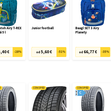
toh Airy T-REX
Junior football
Baagl SET 3 Airy
á 5 l
Planety
,40 €
5,60 €
66,77 €
-
28
%
-
51
%
-
35
%
od
od
D
CENOPÁD
CENOPÁD
A
C
E