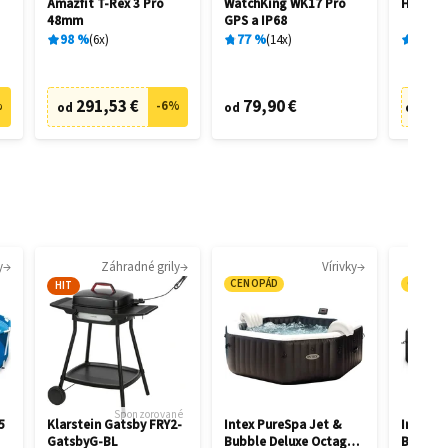
Amazfit T-Rex 3 Pro
WatchKing WK17 Pro
Hisense
48mm
GPS a IP68
98
%
6
x
77
%
14
x
93
%
291,53 €
79,90 €
1 7
%
-
6
%
od
od
od
y
Záhradné grily
Vírivky
CENOPÁD
CENOP
HIT
Sponzorované
5
Klarstein Gatsby FRY2-
Intex PureSpa Jet &
Intex P
GatsbyG-BL
Bubble Deluxe Octagon
Bubble 