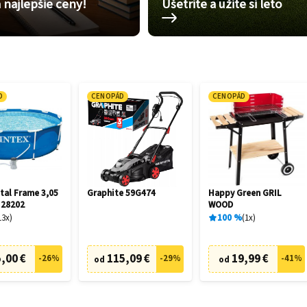
 najlepšie ceny!
Ušetrite a užite si leto
D
CENOPÁD
CENOPÁD
tal Frame 3,05
Graphite 59G474
Happy Green GRIL
 28202
WOOD
13
x
100
%
1
x
,00 €
115,09 €
19,99 €
-
26
%
-
29
%
-
41
%
od
od