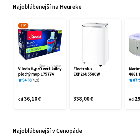
Najobľúbenejší na Heureke
TIP
Sponzorované
Vileda H₂prO vertikálny
Electrolux
Mari
plochý mop 175774
EXP26U558CW
4881 
94
%
45
x
87
36,10 €
338,00 €
29
od
od
Najobľúbenejší v Cenopáde