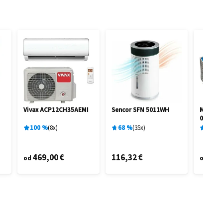
Vivax ACP12CH35AEMI
Sencor SFN 5011WH
Marimex
0,91 M 
100
%
8
x
68
%
35
x
96
%
469,00 €
116,32 €
95,
od
od