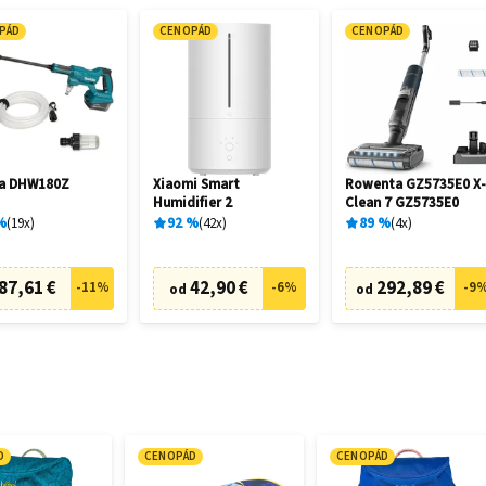
PÁD
CENOPÁD
CENOPÁD
ta DHW180Z
Xiaomi Smart
Rowenta GZ5735E0 X
Humidifier 2
Clean 7 GZ5735E0
%
19
x
92
%
42
x
89
%
4
x
87,61 €
42,90 €
292,89 €
-
11
%
-
6
%
-
9
od
od
D
CENOPÁD
CENOPÁD