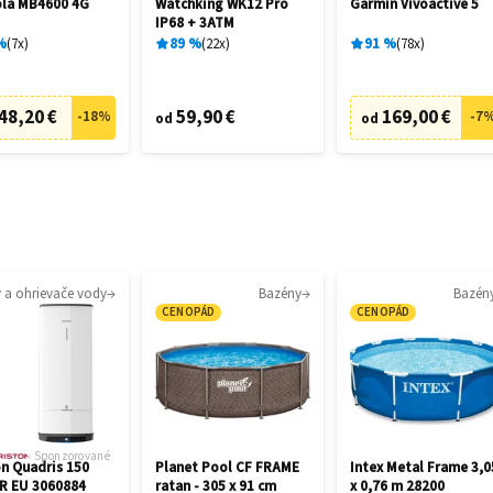
la MB4600 4G
Watchking WK12 Pro
Garmin Vívoactive 5
IP68 + 3ATM
%
7
x
89
%
22
x
91
%
78
x
48,20 €
59,90 €
169,00 €
-
18
%
-
7
od
od
y a ohrievače vody
Bazény
Bazén
CENOPÁD
CENOPÁD
Sponzorované
on Quadris 150
Planet Pool CF FRAME
Intex Metal Frame 3,0
FR EU 3060884
ratan - 305 x 91 cm
x 0,76 m 28200