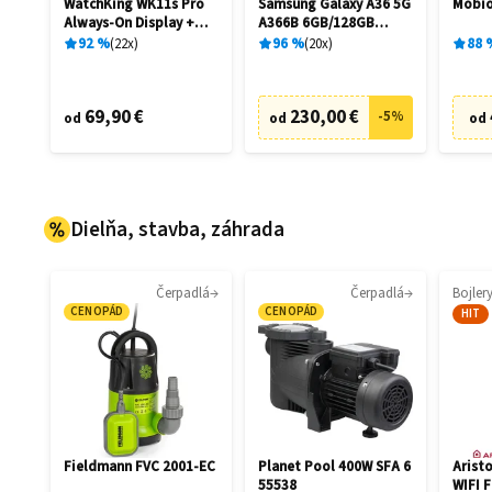
WatchKing WK11s Pro
Samsung Galaxy A36 5G
Mobio
Always-On Display +
A366B 6GB/128GB
Extra remienok
Awesome Black
92
%
22
x
96
%
20
x
88
69,90 €
230,00 €
-
5
%
od
od
od
Dielňa, stavba, záhrada
Čerpadlá
Čerpadlá
Bojler
CENOPÁD
CENOPÁD
HIT
Fieldmann FVC 2001-EC
Planet Pool 400W SFA 6
Arist
55538
WIFI 