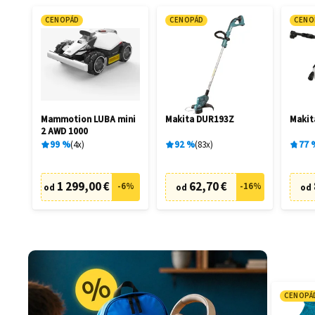
CENOPÁD
CENOPÁD
CENO
Mammotion LUBA mini
Makita DUR193Z
Maki
2 AWD 1000
99
%
4
x
92
%
83
x
77
1 299,00 €
62,70 €
-
6
%
-
16
%
od
od
od
CENOPÁ