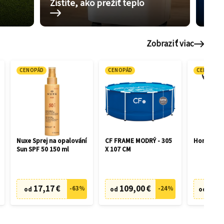
Zistite, ako prežiť teplo
Pom
Zobraziť viac
CENOPÁD
CENOPÁD
CENOPÁD
Nuxe Sprej na opalování
CF FRAME MODRÝ - 305
Honda HR
Sun SPF 50 150 ml
X 107 CM
17,17 €
109,00 €
505,
-
63
%
-
24
%
od
od
od