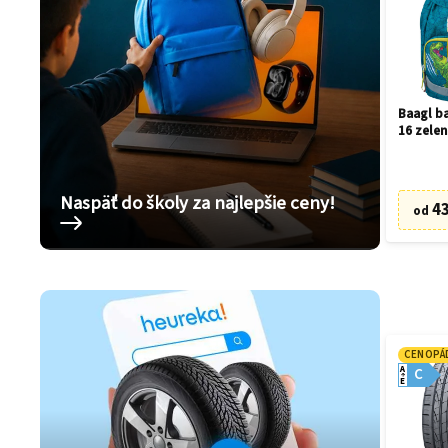
Baagl ba
16 zelen
Naspäť do školy za najlepšie ceny!
43
od
CENOPÁ
A
C
E