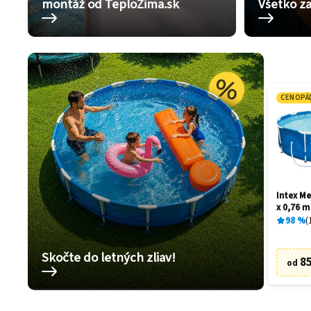
montáž od TeploZima.sk
Všetko za
CENOPÁ
Intex Me
x 0,76 m
98
%
Skočte do letných zliav!
85
od