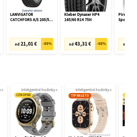
LANVIGATOR
Kleber Dynaxer HP4
Pirelli P 
CATCHFORS A/S 205/55
165/60 R14 75H
Sports Ca
R16 94V
108Y
21,01 €
43,31 €
27,
-
69
%
-
68
%
od
od
od
y
Inteligentné hodinky
Inteligentné hodinky
CENOPÁD
CENOP
TIP NA LETO
A
E
G
Sponzorované