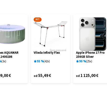
HIT
Sponzorované
mex AQUAMAR
Vileda Infinity Flex
Apple iPhone 17 Pro
11400286
256GB Silver
%
3
x
93
%
42
x
90
%
25
x
9,00 €
55,49 €
1 125,00 €
od
od