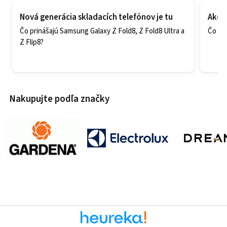
Nová generácia skladacích telefónov je tu
Ako v
Čo prinášajú Samsung Galaxy Z Fold8, Z Fold8 Ultra a
Čo zao
Z Flip8?
Nakupujte podľa značky