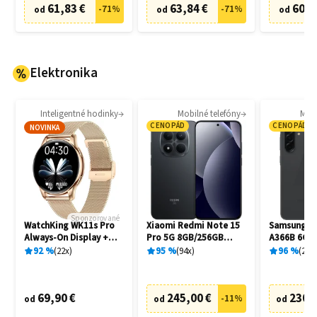
61,83 €
63,84 €
60,8
-
71
%
-
71
%
od
od
od
Elektronika
Inteligentné hodinky
Mobilné telefóny
Mobi
CENOPÁD
CENOPÁD
NOVINKA
Sponzorované
WatchKing WK11s Pro
Xiaomi Redmi Note 15
Samsung Ga
Always-On Display +
Pro 5G 8GB/256GB
A366B 6GB
Extra remienok
Black
Awesome B
92
%
22
x
95
%
94
x
96
%
20
x
69,90 €
245,00 €
230,
-
11
%
od
od
od