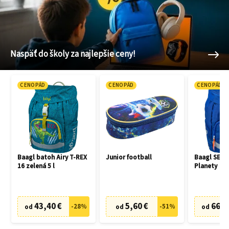
Naspäť do školy za najlepšie ceny!
CENOPÁD
CENOPÁD
CENOPÁD
Baagl batoh Airy T-REX
Junior football
Baagl SET 3
16 zelená 5 l
Planety
43,40 €
5,60 €
66,7
-
28
%
-
51
%
od
od
od