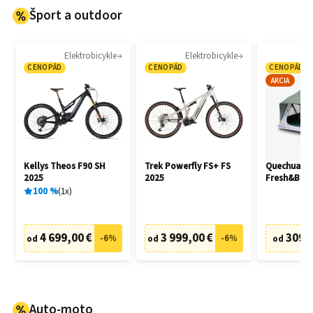
Šport a outdoor
Elektrobicykle
Elektrobicykle
CENOPÁD
CENOPÁD
CENOPÁD
AKCIA
Kellys Theos F90 SH
Trek Powerfly FS+ FS
Quechua M
2025
2025
Fresh&Blac
100
%
1
x
4 699,00 €
3 999,00 €
309,
-
6
%
-
6
%
od
od
od
Auto-moto