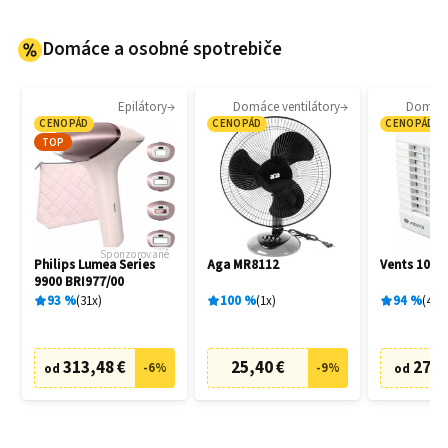
Domáce a osobné spotrebiče
Epilátory
Domáce ventilátory
Domáce 
CENOPÁD
CENOPÁD
CENOPÁD
TOP
Sponzorované
Philips Lumea Series
Aga MR8112
Vents 100 
9900 BRI977/00
93
%
31
x
100
%
1
x
94
%
4
x
313,48 €
25,40 €
27,6
-
6
%
-
9
%
od
od