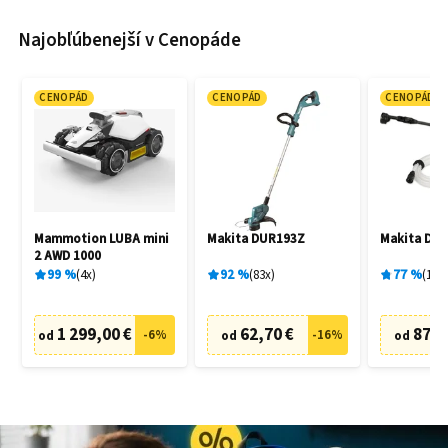
Najobľúbenejší v Cenopáde
CENOPÁD
CENOPÁD
CENOPÁD
Mammotion LUBA mini
Makita DUR193Z
Makita DH
2 AWD 1000
99
%
4
x
92
%
83
x
77
%
19
x
1 299,00 €
62,70 €
87,6
-
6
%
-
16
%
od
od
od