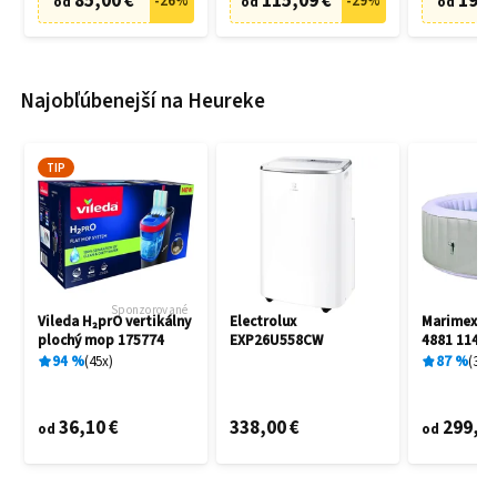
85,00 €
115,09 €
19,9
-
26
%
-
29
%
od
od
od
Najobľúbenejší na Heureke
TIP
Sponzorované
Vileda H₂prO vertikálny
Electrolux
Marimex A
plochý mop 175774
EXP26U558CW
4881 11400
94
%
45
x
87
%
3
x
36,10 €
338,00 €
299,00
od
od