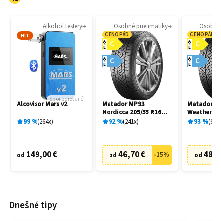
Alkohol testery
Osobné pneumatiky
Osobné
CENOPÁD
CENOPÁD
HIT
A
A
C
C
E
E
A
A
C
C
E
E
Sponzorované
Alcovisor Mars v2
Matador MP93
Matador MP
Nordicca 205/55 R16
Weather EV
91H
R16 91H
99
%
264
x
92
%
241
x
93
%
69
x
149,00 €
46,70 €
48,7
-
15
%
od
od
od
Dnešné tipy