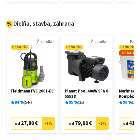
Dielňa, stavba, záhrada
Čerpadlá
Čerpadlá
Bazé
CENOPÁD
CENOPÁD
CENOPÁD
TIP NA LETO
Fieldmann FVC 2001-EC
Planet Pool 400W SFA 6
Marimex 1
55538
Komplex 5v
84
%
54
x
95
%
3
x
98
%
18
x
27,80 €
79,90 €
41,9
-
7
%
-
9
%
od
od
od