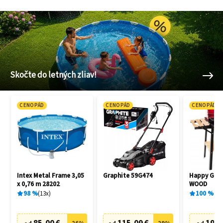
Skočte do letných zliav!
CENOPÁD
CENOPÁD
CENOPÁD
Intex Metal Frame 3,05
Graphite 59G474
Happy Gree
x 0,76 m 28202
WOOD
98
%
13
x
100
%
1
x