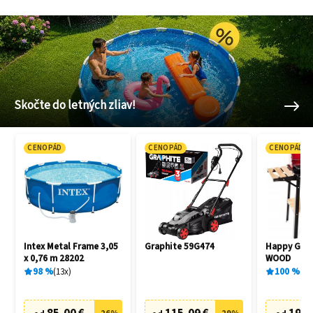
Skočte do letných zliav!
CENOPÁD
CENOPÁD
CENOPÁD
Intex Metal Frame 3,05
Graphite 59G474
Happy Gree
x 0,76 m 28202
WOOD
98
%
13
x
100
%
1
x