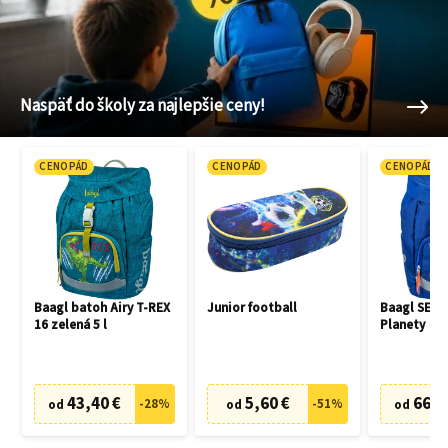
Naspäť do školy za najlepšie ceny!
CENOPÁD
CENOPÁD
CENOPÁD
Baagl batoh Airy T-REX
Junior football
Baagl SET 3
16 zelená 5 l
Planety
43,40 €
5,60 €
66,7
-
28
%
-
51
%
od
od
od