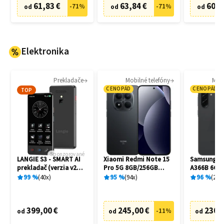
61,83 €
63,84 €
60,8
-
71
%
-
71
%
od
od
od
Elektronika
Prekladače
Mobilné telefóny
Mobi
CENOPÁD
CENOPÁD
TOP
Sponzorované
LANGIE S3 - SMART AI
Xiaomi Redmi Note 15
Samsung Ga
prekladač (verzia v2
Pro 5G 8GB/256GB
A366B 6GB
2026)
Black
Awesome B
99
%
40
x
95
%
94
x
96
%
20
x
399,00 €
245,00 €
230,
-
11
%
od
od
od