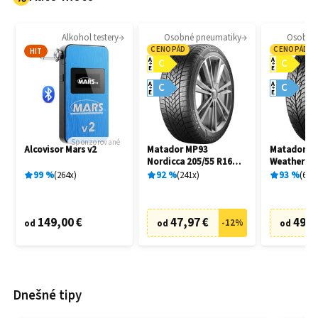
Alkohol testery
Osobné pneumatiky
Osobné
CENOPÁD
CENOPÁD
HIT
A
A
C
C
E
E
A
A
C
C
E
E
Sponzorované
Alcovisor Mars v2
Matador MP93
Matador MP
Nordicca 205/55 R16
Weather EV
91H
R16 91H
99
%
264
x
92
%
241
x
93
%
69
x
149,00 €
47,97 €
49,9
-
12
%
od
od
od
Dnešné tipy