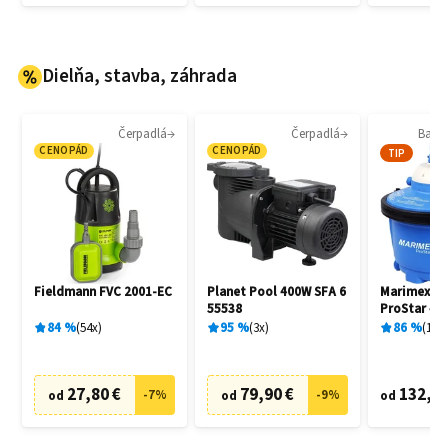
Dielňa, stavba, záhrada
Čerpadlá
Čerpadlá
Bazén
CENOPÁD
CENOPÁD
TIP
Fieldmann FVC 2001-EC
Planet Pool 400W SFA 6
Marimex 1
55538
ProStar 4 
filtrácia
84
%
54
x
95
%
3
x
86
%
136
27,80 €
79,90 €
132,90
-
7
%
-
9
%
od
od
od