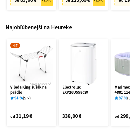
85,00 €
115,09 €
19,9
-
26
%
-
29
%
od
od
od
Najobľúbenejší na Heureke
HIT
Sponzorované
Vileda King sušák na
Electrolux
Marimex A
prádlo
EXP26U558CW
4881 11400
94
%
57
x
87
%
3
x
31,19 €
338,00 €
299,00
od
od