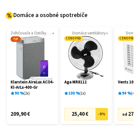
Domáce a osobné spotrebiče
Zvlhčovače a čističky vzduchu
Domáce ventilátory
Domáce 
CENOPÁD
CENOPÁD
TIP
Sponzorované
Klarstein AireLux ACO4-
Aga MR8112
Vents 100 
Kl-ArLx-400-Gr
90
%
2
x
100
%
1
x
94
%
4
x
209,90 €
25,40 €
27,6
-
9
%
od