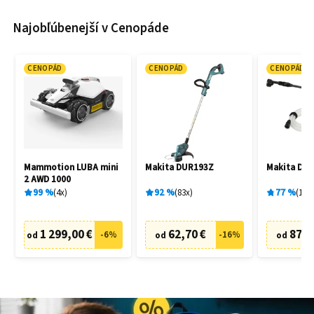
Najobľúbenejší v Cenopáde
CENOPÁD
CENOPÁD
CENOPÁD
Mammotion LUBA mini
Makita DUR193Z
Makita DH
2 AWD 1000
99
%
4
x
92
%
83
x
77
%
19
x
1 299,00 €
62,70 €
87,6
-
6
%
-
16
%
od
od
od