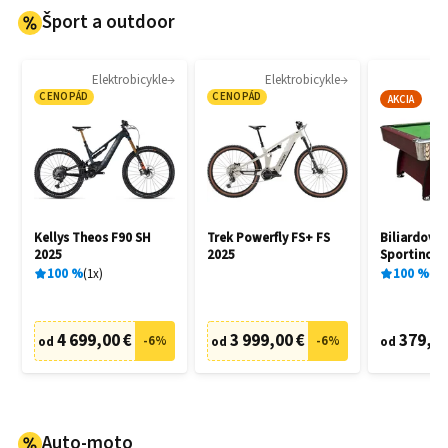
Šport a outdoor
Elektrobicykle
Elektrobicykle
Bil
CENOPÁD
CENOPÁD
AKCIA
Kellys Theos F90 SH
Trek Powerfly FS+ FS
Biliardový 
2025
2025
Sportino Ar
príslušens
100
%
1
x
100
%
7
x
4 699,00 €
3 999,00 €
379,00
-
6
%
-
6
%
od
od
od
Auto-moto