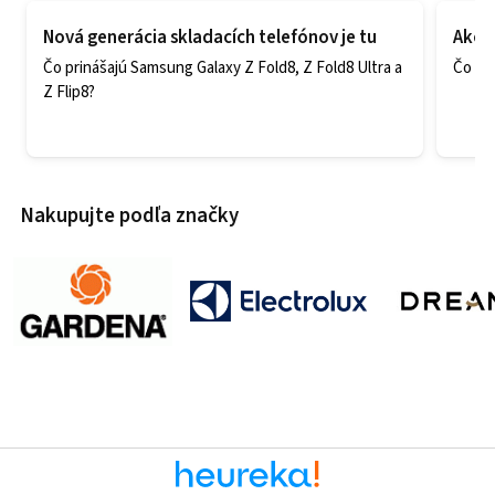
Nová generácia skladacích telefónov je tu
Ako v
Čo prinášajú Samsung Galaxy Z Fold8, Z Fold8 Ultra a
Čo zao
Z Flip8?
Nakupujte podľa značky