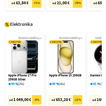
63,84 €
21,00 €
69,0
-
71
%
-
70
%
od
od
od
Elektronika
Mobilné telefóny
Mobilné telefóny
Intelige
CENOPÁD
CENOPÁD
CENOPÁD
Apple iPhone 17 Pro
Apple iPhone 15 256GB
Garmin Vívo
256GB Silver
90
%
25
x
95
%
41
x
91
%
77
x
1 049,00 €
653,20 €
169,
-
6
%
-
11
%
od
od
od