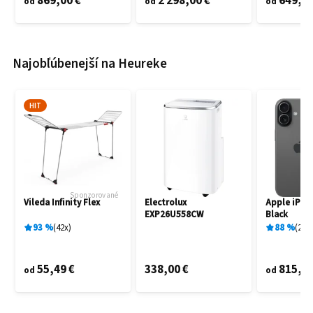
869,00 €
2 298,00 €
649,60
od
od
od
Najobľúbenejší na Heureke
HIT
Sponzorované
Vileda Infinity Flex
Electrolux
Apple iPho
EXP26U558CW
Black
93
%
42
x
88
%
27
x
55,49 €
338,00 €
815,00
od
od