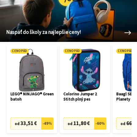
Naspäť do školy za najlepšie ceny!
CENOPÁD
CENOPÁD
CENOPÁD
LEGO® NINJAGO® Green
Colorino Jumper 2
Baagl SET 3
batoh
Stitch plný pes
Planety
33,51 €
11,80 €
66,7
-
49
%
-
60
%
od
od
od