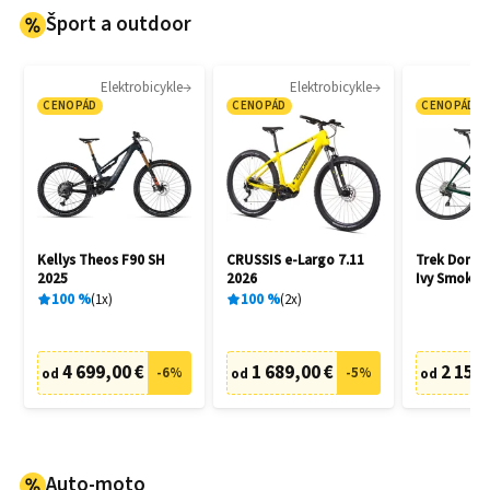
Šport a outdoor
Elektrobicykle
Elektrobicykle
CENOPÁD
CENOPÁD
CENOPÁD
Kellys Theos F90 SH
CRUSSIS e-Largo 7.11
Trek Doman
2025
2026
Ivy Smoke 
100
%
1
x
100
%
2
x
4 699,00 €
1 689,00 €
2 150,
-
6
%
-
5
%
od
od
od
Auto-moto