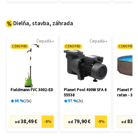
Dielňa, stavba, záhrada
Čerpadlá
Čerpadlá
CENOPÁD
CENOPÁD
CENOPÁD
Fieldmann FVC 3002-ED
Planet Pool 400W SFA 6
Planet Poo
55538
ratan - 305
86
%
23
x
97
%
2
x
38,49 €
79,90 €
83,5
-
9
%
-
9
%
od
od
od