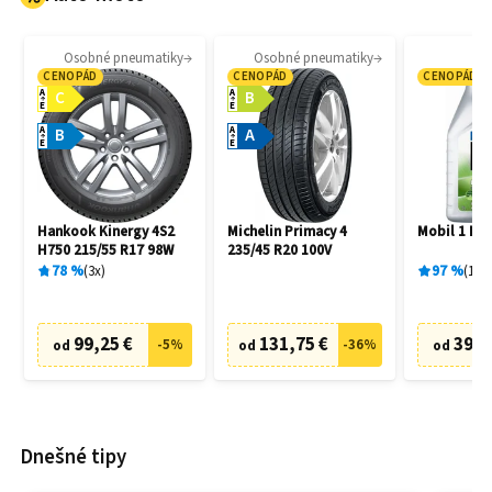
Osobné pneumatiky
Osobné pneumatiky
Mo
CENOPÁD
CENOPÁD
CENOPÁD
A
A
C
B
E
E
A
A
B
A
E
E
Hankook Kinergy 4S2
Michelin Primacy 4
Mobil 1 ESP
H750 215/55 R17 98W
235/45 R20 100V
78
%
3
x
97
%
166
99,25 €
131,75 €
39,9
-
5
%
-
36
%
od
od
od
Dnešné tipy