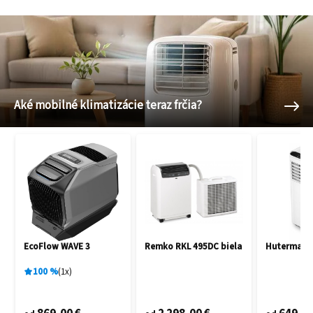
Aké mobilné klimatizácie teraz frčia?
EcoFlow WAVE 3
Remko RKL 495DC biela
Hutermann
100
%
1
x