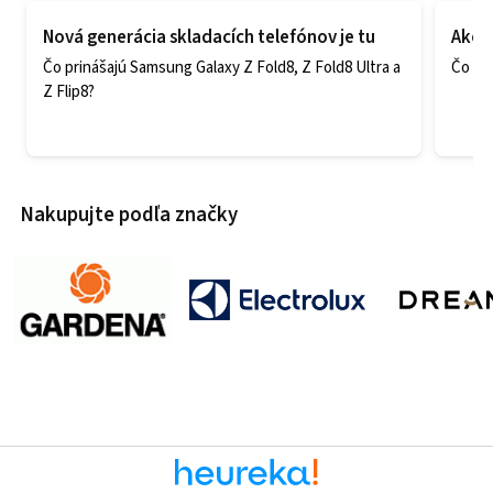
Nová generácia skladacích telefónov je tu
Ako v
Čo prinášajú Samsung Galaxy Z Fold8, Z Fold8 Ultra a
Čo zao
Z Flip8?
Nakupujte podľa značky