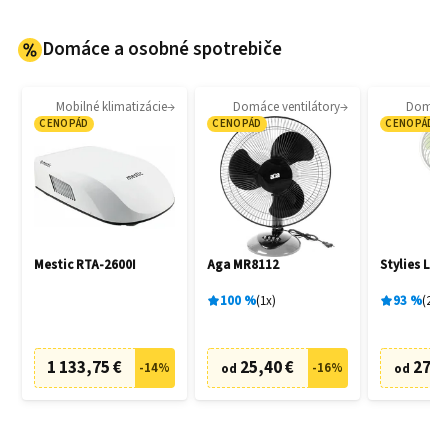
Domáce a osobné spotrebiče
Mobilné klimatizácie
Domáce ventilátory
Domáce 
CENOPÁD
CENOPÁD
CENOPÁD
Mestic RTA-2600I
Aga MR8112
Stylies Lac
100
%
1
x
93
%
2
x
1 133,75 €
25,40 €
27,0
-
14
%
-
16
%
od
od