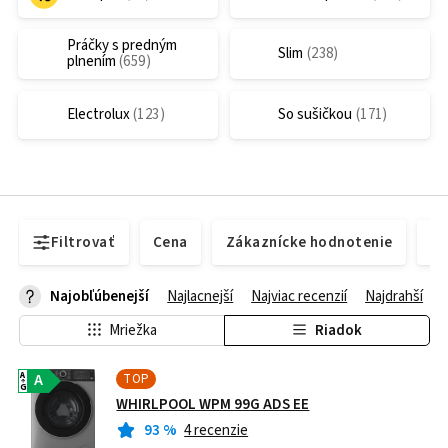
Práčky s predným
Slim
plnením
Electrolux
So sušičkou
Filtrovať
Cena
Zákaznícke hodnotenie
Do
Najobľúbenejší
Najlacnejší
Najviac recenzií
Najdrahší
Mriežka
Riadok
TOP
A
A
G
WHIRLPOOL WPM 99G ADS EE
93
%
4 recenzie