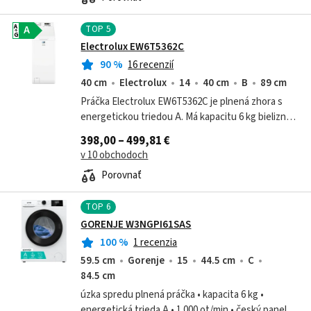
TOP
5
A
A
G
Electrolux EW6T5362C
90
%
16 recenzií
40 cm
Electrolux
14
40 cm
B
89 cm
Práčka Electrolux EW6T5362C je plnená zhora s
energetickou triedou A. Má kapacitu 6 kg bielizne
a odstreďovanie s 1300 otáčkami. Spotreba
398,00 – 499,81 €
energie je 42 kWh na 100 cyklov a...
v 10 obchodoch
Porovnať
TOP
6
GORENJE W3NGPI61SAS
100
%
1 recenzia
59.5 cm
Gorenje
15
44.5 cm
C
84.5 cm
úzka spredu plnená práčka • kapacita 6 kg •
energetická trieda A • 1 000 ot/min • český panel •