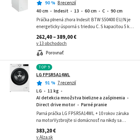
90
%
8 recenzií
40 cm
Indesit
13
60 cm
C
90 cm
Práčka plnená zhora Indesit BTW S50400 EU/N je
energeticky úsporná s triedou C. S kapacitou 5 kg
bielizne a 1000 otáčkami odstreďovania zaistí
262,40 – 389,00 €
dokonalú čistotu vašej bielizne....
v 13 obchodoch
Porovnať
TOP
9
LG FPSR5A14WL
91
%
7 recenzií
LG
11 kg
AI detekcia množstva bielizne a zašpinenia
Direct drive motor
Parné pranie
Parná práčka LG FPSR5A14WL + 10 rokov záruka
na motorVyzbrojte si domácnosť na nikdy sa
nekončiaci boj so špinavou bielizňou. Parná práčka
383,20 €
LG FPSR5A14WL ponúka hneď niekoľko...
v Alza.sk