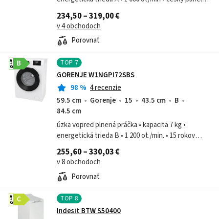
parné pranie • technológia RainDrop bubon – profil
234,50 – 319,00 €
pre šetrné zaobchádzanie •...
v 4 obchodoch
Porovnať
TOP
7
A
B
G
GORENJE W1NGPI72SBS
98
%
4 recenzie
59.5 cm
Gorenje
15
43.5 cm
B
84.5 cm
úzka vopred plnená práčka • kapacita 7 kg •
energetická trieda B • 1 200 ot./min. • 15 rokov
záruka na invertorový motor • parné pranie •
255,60 – 330,03 €
funkcia DelayEnd – pre nastavenie...
v 8 obchodoch
Porovnať
TOP
8
A
C
G
Indesit BTW S50400