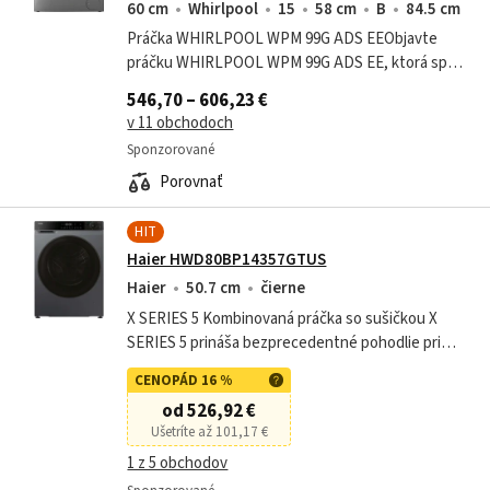
60 cm
Whirlpool
15
58 cm
B
84.5 cm
Práčka WHIRLPOOL WPM 99G ADS EEObjavte
práčku WHIRLPOOL WPM 99G ADS EE, ktorá spája
najmodernejšie technológie, maximálnu úsporu
546,70 – 606,23 €
energie a šetrnú starostlivosť o vašu bielizeň....
v 11 obchodoch
Sponzorované
Porovnať
HIT
Haier HWD80BP14357GTUS
Haier
50.7 cm
čierne
X SERIES 5 Kombinovaná práčka so sušičkou X
SERIES 5 prináša bezprecedentné pohodlie pri
praní a sušení vďaka pokročilým funkciám
CENOPÁD 16 %
navrhnutým tak, aby šetrili čas, energiu a...
od 526,92 €
Ušetríte až 101,17 €
1 z 5 obchodov