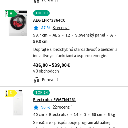
Porovnať
TOP
13
A
A
G
AEG LFR73864CC
87
%
8 recenzií
59.7 cm
AEG
12
Slovenský panel
A
59.9 cm
Doprajte si bezchybnú starostlivosť o bielizeň s
inovatívnymi funkciami a úsporou energie.
436,00 – 539,00 €
v 3 obchodoch
Porovnať
TOP
14
A
D
G
Electrolux EW6TN4261
95
%
22 recenzií
40 cm
Electrolux
14
D
60 cm
6 kg
SensiCare - prispôsobuje program aktuálnej