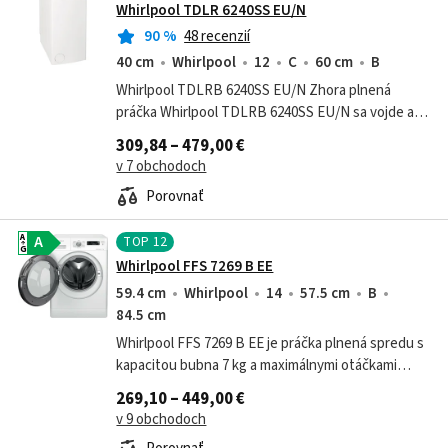
Whirlpool TDLR 6240SS EU/N
90
%
48 recenzií
40 cm
Whirlpool
12
C
60 cm
B
Whirlpool TDLRB 6240SS EU/N Zhora plnená
práčka Whirlpool TDLRB 6240SS EU/N sa vojde aj
do menších priestorov. Vyperie 6 kg bielizne. Pri
309,84 – 479,00 €
odstreďovaní je rýchlosť otáčok...
v 7 obchodoch
Porovnať
TOP
12
A
A
G
Whirlpool FFS 7269 B EE
59.4 cm
Whirlpool
14
57.5 cm
B
84.5 cm
Whirlpool FFS 7269 B EE je práčka plnená spredu s
kapacitou bubna 7 kg a maximálnymi otáčkami
odstreďovania 1200 ot./min. Disponuje 14
269,10 – 449,00 €
programami, vrátane špeciálneho...
v 9 obchodoch