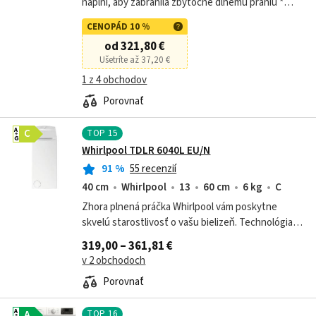
náplni, aby zabránila zbytočne dlhému praniu *
Jemnosť vďaka funkcii SoftPlus * Antialergický
CENOPÁD 10 %
program * Certifikát Woolmark Blue *
od 321,80 €
Ušetríte až 37,20 €
1 z 4 obchodov
Porovnať
TOP
15
A
C
G
Whirlpool TDLR 6040L EU/N
91
%
55 recenzií
40 cm
Whirlpool
13
60 cm
6 kg
C
Zhora plnená práčka Whirlpool vám poskytne
skvelú starostlivosť o vašu bielizeň. Technológia
šiesteho zmyslu rozpozná množstvo a typ bielizne
319,00 – 361,81 €
a tomu prispôsobí prací cyklus.
v 2 obchodoch
Porovnať
TOP
16
A
A