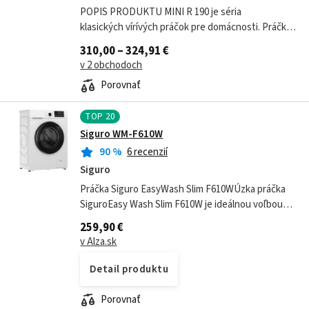
POPIS PRODUKTU MINI R 190 je séria
klasických vírívých práčok pre domácnosti. Práčky
typu MINI nevyžadujú veľa miesta a ich obsluha je
310,00 – 324,91 €
jednoduchá. Sú dobrými pomocníkmi...
v 2 obchodoch
Porovnať
TOP
20
Siguro WM-F610W
90
%
6 recenzií
Siguro
Práčka Siguro EasyWash Slim F610WÚzka práčka
SiguroEasy Wash Slim F610W je ideálnou voľbou
tam, kde hľadáte úsporné, priestorovo nenáročné
259,90 €
a zároveň praktické riešenie pre...
v Alza.sk
Detail produktu
Porovnať