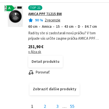
TOP
21
A
A
G
AMICA PPF 71215 BW
90
%
2 recenzie
60 cm
Amica
15
43 cm
D
84.7 cm
Radi by ste si zaobstarali novú práčku? V tom
prípade vás určite zaujme práčka AMICA PPF
71215 BW plnená spredu. Na základe hĺbky 43 cm ju
251,90 €
zaraďujeme medzi práčky slim, takže...
v Alza.sk
Detail produktu
Porovnať
Zobraziť ďalšie produkty
1
2
3
…
55