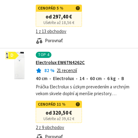
dB • 14 programov • otváranie dvierok: ľavé • 10
CENOPÁD 5 %
rokov záruka na invertorový...
od 297,40 €
Ušetríte až 18,56 €
1 z 13 obchodov
Porovnať
TOP
4
A
D
G
Electrolux EW6TN4262C
82
%
21 recenzií
40 cm
Electrolux
14
60 cm
6 kg
B
Práčka Electrolux s úzkym prevedením a vrchným
vekom skvele doplní aj menšie priestory.
Technológia SensiCare zaistí šetrnú starostlivosť
CENOPÁD 11 %
vašej bielizni aj energetickú úsporu.
od 320,50 €
Ušetríte až 39,62 €
2 z 9 obchodov
Porovnať