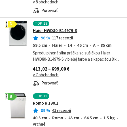
v 8 obchodoch
Porovnať
TOP
18
A
D
G
Haier HWD80-B14979-S
96
%
117 recenzií
59.5 cm
Haier
14
46 cm
A
85 cm
Spredu plnená slim práčka so sušičkou Haier
HWD80-B14979-S v bielej farbe a s kapacitou 8 kg
bielizne. Vysuší 5 kg bielizne. Ponúka až 14 pracích
413,02 – 699,00 €
programov s funkciou parného...
v 7 obchodoch
Porovnať
TOP
19
A
B
G
Romo R 190.1
89
%
43 recenzií
40.5 cm
Romo
45 cm
64.5 cm
1.5 kg
vrchné