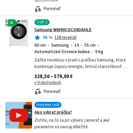
Sponzorované
Porovnať
TOP
1
A
A
G
Samsung WW90CGC04DAHLE
96
%
118 recenzií
60 cm
Samsung
14
55 cm
Automatické čistenie bubna
9 kg
Zažite revolúciu v praní s práčkou Samsung, ktorá
kombinuje úsporu energie, šetrnú starostlivosť o
bielizeň a inteligentné funkcie pre jednoduché
328,50 – 579,00 €
používanie.
v 9 obchodoch
Porovnať
Heureka radí
Ako vybrať práčku?
Zistite, na čo sa pri výbere zamerať a aké
parametre sú naozaj dôležité.