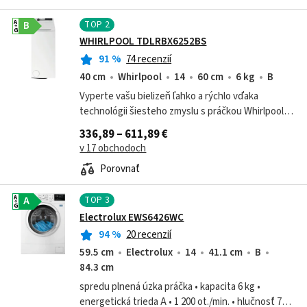
TOP
2
A
B
G
WHIRLPOOL TDLRBX6252BS
91
%
74 recenzií
40 cm
Whirlpool
14
60 cm
6 kg
B
Vyperte vašu bielizeň ľahko a rýchlo vďaka
technológii šiesteho zmyslu s práčkou Whirlpool.
ZEN motor zaručuje tiché pranie v akúkoľvek
336,89 – 611,89 €
dennú aj nočnú dobu.
v 17 obchodoch
Porovnať
TOP
3
A
A
G
Electrolux EWS6426WC
94
%
20 recenzií
59.5 cm
Electrolux
14
41.1 cm
B
84.3 cm
spredu plnená úzka práčka • kapacita 6 kg •
energetická trieda A • 1 200 ot./min. • hlučnosť 74