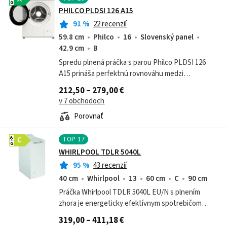
G
PHILCO PLDSI 126 A15
91
%
22 recenzií
59.8 cm
Philco
16
Slovenský panel
42.9 cm
B
Spredu plnená práčka s parou Philco PLDSI 126
A15 prináša perfektnú rovnováhu medzi
úspornosťou, výbavou a rozmermi. So SLIM hĺbkou
212,50 – 279,00 €
iba 42,9 cm sa bez problémov zmestí aj do...
v 7 obchodoch
Porovnať
TOP
17
A
C
G
WHIRLPOOL TDLR 5040L
95
%
43 recenzií
40 cm
Whirlpool
13
60 cm
C
90 cm
Práčka Whirlpool TDLR 5040L EU/N s plnením
zhora je energeticky efektívnym spotrebičom
triedy C. S kapacitou 5 kg bielizne a 1000 otáčkami
319,00 – 411,18 €
odstreďovania zabezpečuje kvalitné a...