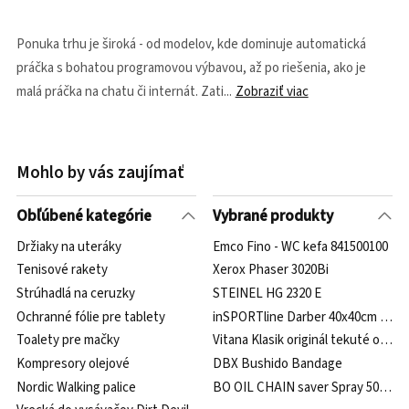
Ponuka trhu je široká - od modelov, kde dominuje automatická
práčka s bohatou programovou výbavou, až po riešenia, ako je
malá práčka na chatu či internát. Zati
Zobraziť viac
Mohlo by vás zaujímať
Obľúbené kategórie
Vybrané produkty
Držiaky na uteráky
Emco Fino - WC kefa 841500100
Tenisové rakety
Xerox Phaser 3020Bi
Strúhadlá na ceruzky
STEINEL HG 2320 E
Ochranné fólie pre tablety
inSPORTline Darber 40x40cm 10ks
Toalety pre mačky
Vitana Klasik originál tekuté ochu
Kompresory olejové
DBX Bushido Bandage
Nordic Walking palice
BO OIL CHAIN saver Spray 500 ml