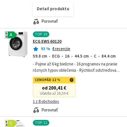
Detail produktu
Porovnať
TOP
10
A
A
G
ECG EWS 60120
93
%
4 recenzie
59.8 cm
ECG
16
44.5 cm
C
84.4 cm
- Pojme až 6 kg bielizne - 16 programov na pranie
rôznych typov oblečenia - Rýchlosť odstreďovania
až 1200 otáčok za minútu - Predpierka s parou pre
CENOPÁD 12 %
čistejšie, mäkšie a...
od 200,41 €
Ušetríte až 28,59 €
1 z 8 obchodov
Porovnať
TOP
11
A
C
G