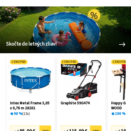
Skočte do letných zliav!
CENOPÁD
CENOPÁD
CENOPÁD
Intex Metal Frame 3,05
Graphite 59G474
Happy Gree
x 0,76 m 28202
WOOD
98
%
13
x
100
%
1
x