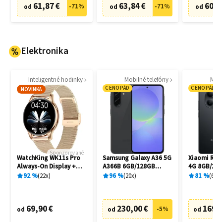
61,87 €
63,84 €
60,8
-
71
%
-
71
%
od
od
od
Elektronika
Inteligentné hodinky
Mobilné telefóny
Mobi
CENOPÁD
CENOPÁD
NOVINKA
Sponzorované
WatchKing WK11s Pro
Samsung Galaxy A36 5G
Xiaomi Red
Always-On Display +
A366B 6GB/128GB
4G 8GB/256
Extra remienok
Awesome Black
92
%
22
x
96
%
20
x
81
%
6
x
69,90 €
230,00 €
169,
-
5
%
od
od
od