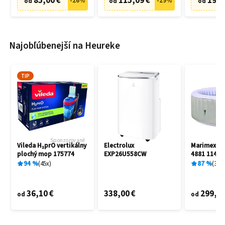
85,00 €
115,09 €
19,9
-
26
%
-
29
%
od
od
od
Najobľúbenejší na Heureke
TIP
Sponzorované
Vileda H₂prO vertikálny
Electrolux
Marimex A
plochý mop 175774
EXP26U558CW
4881 11400
94
%
45
x
87
%
3
x
36,10 €
338,00 €
299,00
od
od