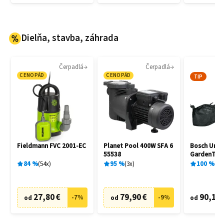
Dielňa, stavba, záhrada
Čerpadlá
Čerpadlá
Vy
CENOPÁD
CENOPÁD
TIP
Fieldmann FVC 2001-EC
Planet Pool 400W SFA 6
Bosch Univ
55538
GardenTidy
06008B100
84
%
54
x
95
%
3
x
100
%
1
x
27,80 €
79,90 €
90,17 
-
7
%
-
9
%
od
od
od