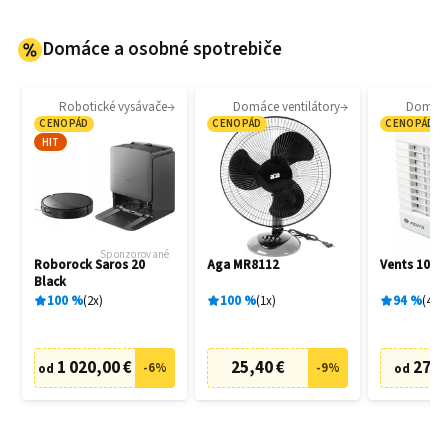
Domáce a osobné spotrebiče
Robotické vysávače
Domáce ventilátory
Domáce 
CENOPÁD
CENOPÁD
CENOPÁD
HIT
Sponzorované
Roborock Saros 20
Aga MR8112
Vents 100 
Black
100
%
2
x
100
%
1
x
94
%
4
x
1 020,00 €
25,40 €
27,6
-
6
%
-
9
%
od
od