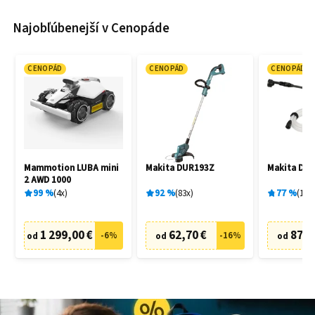
Najobľúbenejší v Cenopáde
CENOPÁD
CENOPÁD
CENOPÁD
Mammotion LUBA mini
Makita DUR193Z
Makita DH
2 AWD 1000
99
%
4
x
92
%
83
x
77
%
19
x
1 299,00 €
62,70 €
87,6
-
6
%
-
16
%
od
od
od