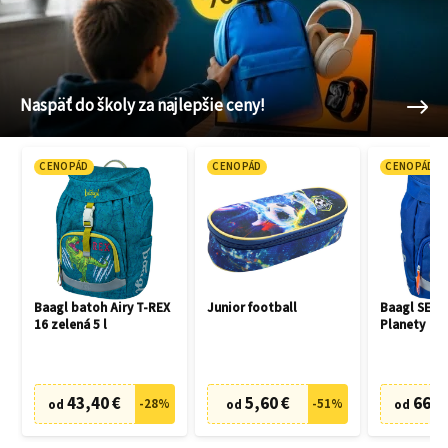
Naspäť do školy za najlepšie ceny!
CENOPÁD
CENOPÁD
CENOPÁD
Baagl batoh Airy T-REX
Junior football
Baagl SET 3
16 zelená 5 l
Planety
43,40 €
5,60 €
66,7
-
28
%
-
51
%
od
od
od