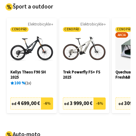
Šport a outdoor
Elektrobicykle
Elektrobicykle
CENOPÁD
CENOPÁD
CENOPÁD
AKCIA
Kellys Theos F90 SH
Trek Powerfly FS+ FS
Quechua M
2025
2025
Fresh&Blac
100
%
1
x
4 699,00 €
3 999,00 €
309,
-
6
%
-
6
%
od
od
od
Auto-moto