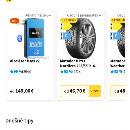
Alkohol testery
Osobné pneumatiky
Osobné
CENOPÁD
CENOPÁD
HIT
A
A
C
C
E
E
A
A
C
C
E
E
Sponzorované
Alcovisor Mars v2
Matador MP93
Matador MP
Nordicca 205/55 R16
Weather EV
91H
R16 91H
99
%
264
x
92
%
241
x
93
%
69
x
149,00 €
46,70 €
48,7
-
15
%
od
od
od
Dnešné tipy