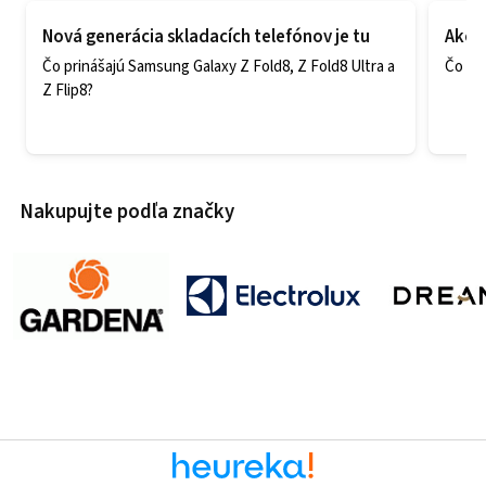
Nová generácia skladacích telefónov je tu
Ako v
Čo prinášajú Samsung Galaxy Z Fold8, Z Fold8 Ultra a
Čo zao
Z Flip8?
Nakupujte podľa značky