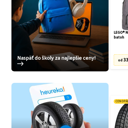
LEGO® N
batoh
Naspäť do školy za najlepšie ceny!
33
od
CENOPÁ