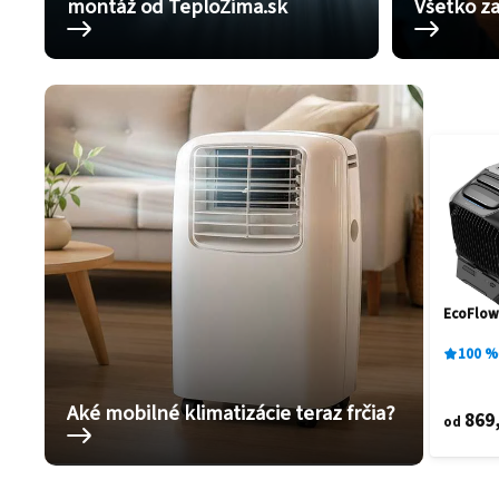
montáž od TeploZima.sk
Všetko za
EcoFlow
100
%
Aké mobilné klimatizácie teraz frčia?
869
od