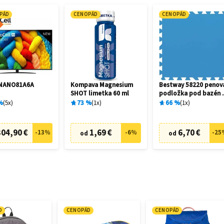
PÁD
CENOPÁD
CENOPÁD
5NANO81A6A
Kompava Magnesium
Bestway 58220 penov
SHOT limetka 60 ml
podložka pod bazén 
x 50 cm (9 ks)
%
5
x
73
%
1
x
66
%
1
x
304,90 €
1,69 €
6,70 €
-
13
%
-
6
%
-
25
od
od
D
CENOPÁD
CENOPÁD