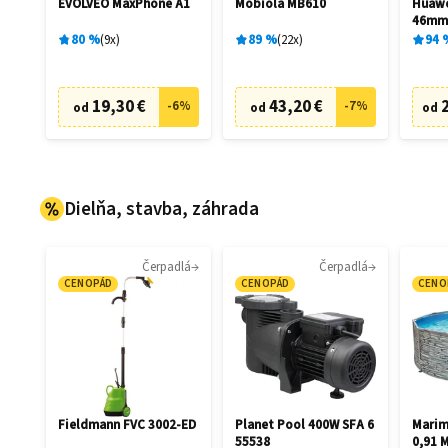
EVOLVEO MaxPhone A1
Mobiola MB610
Huawe
46m
80
%
9
x
89
%
22
x
94
19,30 €
43,20 €
-
6
%
-
7
%
od
od
od
Dielňa, stavba, záhrada
Čerpadlá
Čerpadlá
CENOPÁD
CENOPÁD
CENO
Fieldmann FVC 3002-ED
Planet Pool 400W SFA 6
Marim
55538
0,91 