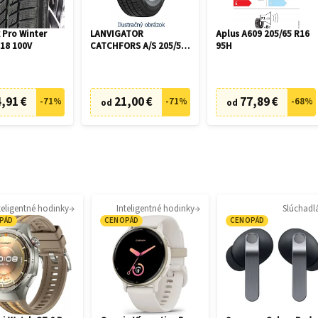
 Pro Winter
LANVIGATOR
Aplus A609 205/65 R16
R18 100V
CATCHFORS A/S 205/55
95H
R16 94V
,91 €
21,00 €
77,89 €
-
71
%
-
71
%
-
68
%
od
od
teligentné hodinky
Inteligentné hodinky
Slúchadl
PÁD
CENOPÁD
CENOPÁD