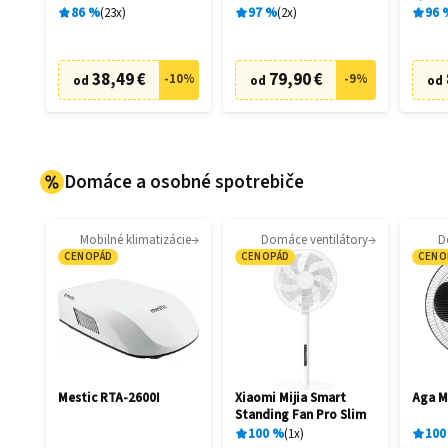
86
%
23
x
97
%
2
x
96
38,49 €
79,90 €
-
10
%
-
9
%
od
od
od
Domáce a osobné spotrebiče
Mobilné klimatizácie
Domáce ventilátory
D
CENOPÁD
CENOPÁD
CENO
Mestic RTA-2600I
Xiaomi Mijia Smart
Aga 
Standing Fan Pro Slim
100
%
1
x
100