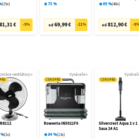
28462
%
15
x
73
%
89
%
40
x
81,31 €
69,99 €
812,90 €
-
9
%
-
21
%
-
9
od
od
omáce ventilátory
Vysávače
Vysávač
PÁD
CENOPÁD
CENOPÁD
MR8112
Rowenta IN5021F0
Silvercrest Aqua 2 v 1
Sasa 24 A1
%
1
x
84
%
13
x