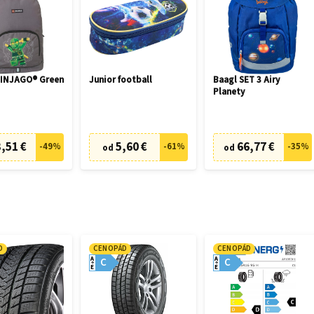
INJAGO® Green
Junior football
Baagl SET 3 Airy
Planety
,51 €
5,60 €
66,77 €
-
49
%
-
61
%
-
35
%
od
od
D
CENOPÁD
CENOPÁD
A
A
C
C
E
E