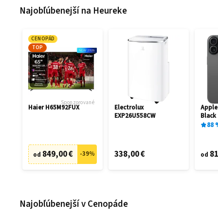
Najobľúbenejší na Heureke
CENOPÁD
TOP
Sponzorované
Haier H65M92FUX
Electrolux
Apple
EXP26U558CW
Black
88
849,00 €
338,00 €
81
-
39
%
od
od
Najobľúbenejší v Cenopáde