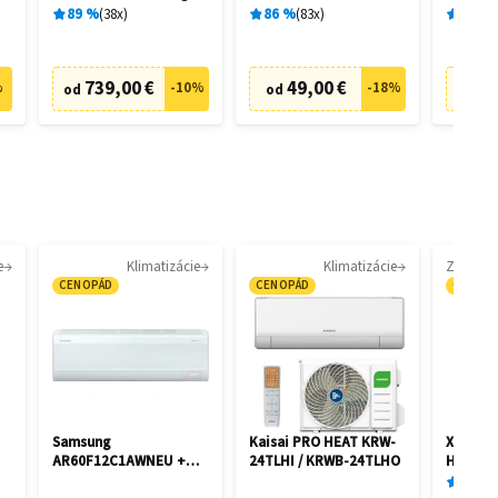
28458
89
%
38
x
86
%
83
x
81
%
739,00 €
49,00 €
8
%
-
10
%
-
18
%
od
od
od
e
Klimatizácie
Klimatizácie
CENOPÁD
CENOPÁD
CENOP
Samsung
Kaisai PRO HEAT KRW-
Xiaomi 
AR60F12C1AWNEU +
24TLHI / KRWB-24TLHO
Humidif
AR60F12C1AWXE
92
%