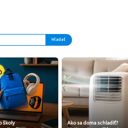
Hľadať
o školy
Ako sa doma schladiť?