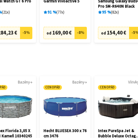
i Watch GT 6 Pro
Garmin Vívoactive 5
Samsung Galaxy Buds
m
Pro SM-R640N Black
%
21
x
91
%
77
x
95
%
82
x
284,23 €
169,00 €
154,40 €
-
5
%
-
8
%
-
5
od
od
Bazény
Bazény
Vírivk
PÁD
CENOPÁD
CENOPÁD
ex Florida 3,05 X
Hecht BLUESEA 300 x 76
Intex PureSpa Jet &
M Kameň 10340245
cm 3476
Bubble Deluxe Octag