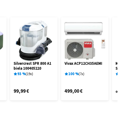
Silvercrest SPR 800 A1
Vivax ACP12CH35AEMI
Marime
biela 100405220
STAR V
93
%
19
x
100
%
7
x
77
%
99,99 €
499,00 €
20,
od