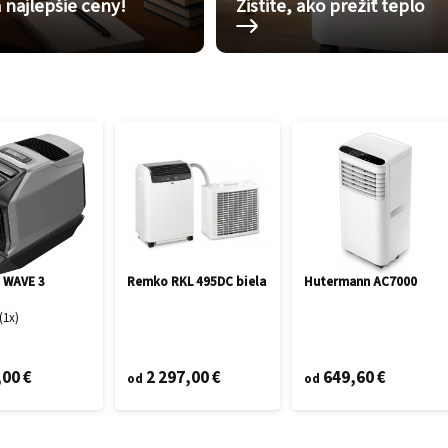
 najlepšie ceny!
Zistite, ako prežiť teplo
 WAVE 3
Remko RKL 495DC biela
Hutermann AC7000
1
x
,00 €
2 297,00 €
649,60 €
od
od