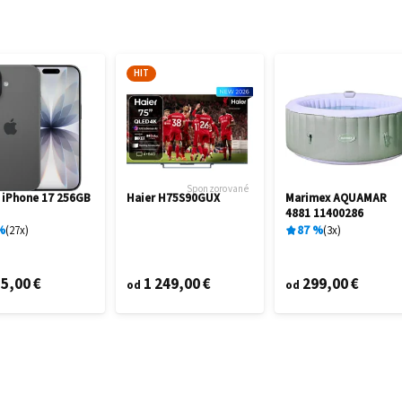
HIT
Sponzorované
 iPhone 17 256GB
Haier H75S90GUX
Marimex AQUAMAR
4881 11400286
%
27
x
87
%
3
x
5,00 €
1 249,00 €
299,00 €
od
od