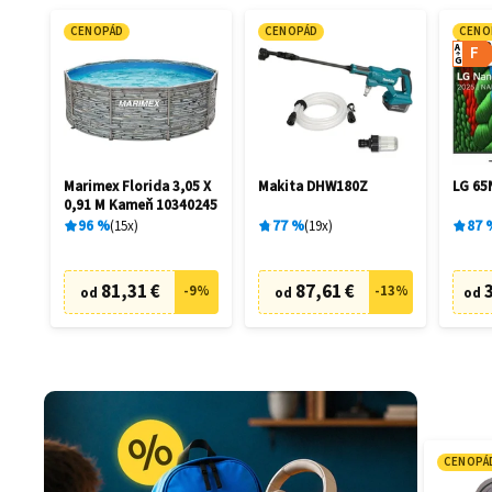
CENOPÁD
CENOPÁD
CENO
A
F
G
Marimex Florida 3,05 X
Makita DHW180Z
LG 6
0,91 M Kameň 10340245
96
%
15
x
77
%
19
x
87
81,31 €
87,61 €
-
9
%
-
13
%
od
od
od
CENOPÁ