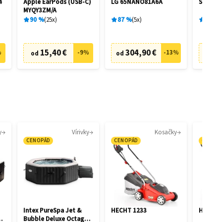
4
Apple EarPods (USB‑C)
LG 65NANO81A6A
Samsun
MYQY3ZM/A
90
%
25
x
87
%
5
x
98
%
15,40 €
304,90 €
93
%
-
9
%
-
13
%
od
od
od
y
Vírivky
Kosačky
CENOPÁD
CENOPÁD
CENOP
Intex PureSpa Jet &
HECHT 1233
HECHT 
on
Bubble Deluxe Octagon