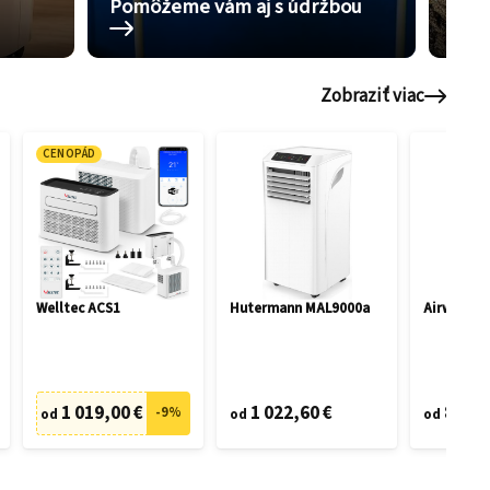
Pomôžeme vám aj s údržbou
5 ti
Zobraziť viac
CENOPÁD
Welltec ACS1
Hutermann MAL9000a
Airwell M
1 019,00 €
1 022,60 €
816,5
-
9
%
od
od
od