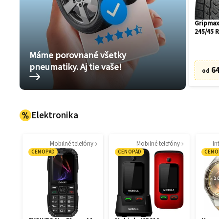
Gripmax
245/45 
Máme porovnané všetky
pneumatiky. Aj tie vaše!
64
od
Elektronika
Mobilné telefóny
Mobilné telefóny
In
CENOPÁD
CENOPÁD
CENO