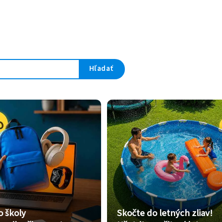
Hľadať
o školy
Skočte do letných zliav!