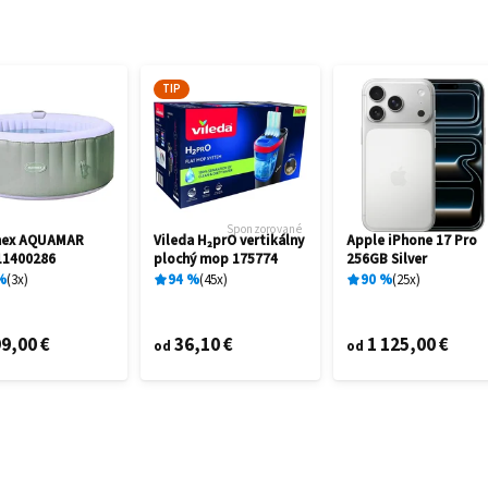
TIP
Sponzorované
mex AQUAMAR
Vileda H₂prO vertikálny
Apple iPhone 17 Pro
11400286
plochý mop 175774
256GB Silver
%
3
x
94
%
45
x
90
%
25
x
9,00 €
36,10 €
1 125,00 €
od
od