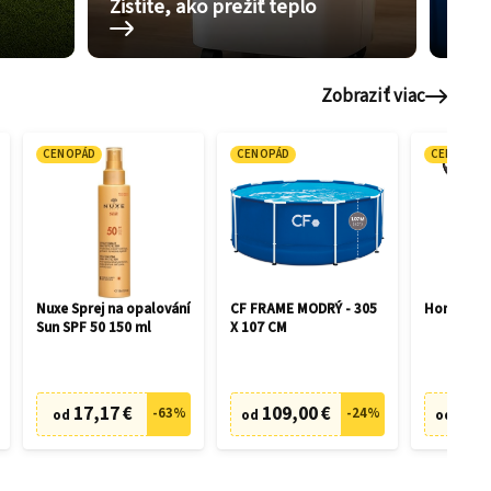
Zistite, ako prežiť teplo
Pom
Zobraziť viac
CENOPÁD
CENOPÁD
CENOPÁD
Nuxe Sprej na opalování
CF FRAME MODRÝ - 305
Honda HR
Sun SPF 50 150 ml
X 107 CM
17,17 €
109,00 €
505,
-
63
%
-
24
%
od
od
od