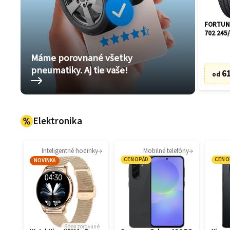
FORTUNE
702 245/
Máme porovnané všetky
pneumatiky. Aj tie vaše!
61
od
Elektronika
Inteligentné hodinky
Mobilné telefóny
CENOPÁD
CENO
NOVINKA
Sponzorované