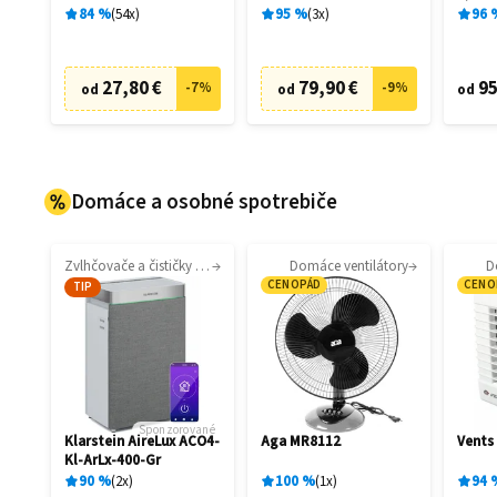
10340
84
%
54
x
95
%
3
x
96
27,80 €
79,90 €
95
-
7
%
-
9
%
od
od
od
Domáce a osobné spotrebiče
Zvlhčovače a čističky vzduchu
Domáce ventilátory
D
CENOPÁD
CENO
TIP
Sponzorované
Klarstein AireLux ACO4-
Aga MR8112
Vents
Kl-ArLx-400-Gr
90
%
2
x
100
%
1
x
94