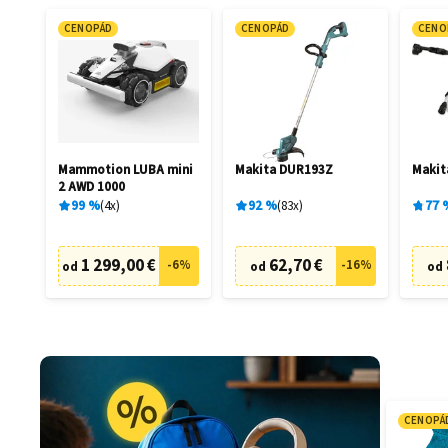
CENOPÁD
CENOPÁD
CENO
Mammotion LUBA mini
Makita DUR193Z
Maki
2 AWD 1000
99
%
4
x
92
%
83
x
77
1 299,00 €
62,70 €
-
6
%
-
16
%
od
od
od
CENOPÁ