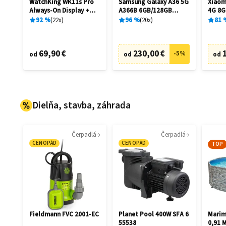
WatchKing WK11s Pro
Samsung Galaxy A36 5G
Xiaom
Always-On Display +
A366B 6GB/128GB
4G 8G
Extra remienok
Awesome Black
92
%
22
x
96
%
20
x
81
69,90 €
230,00 €
-
5
%
od
od
od
Dielňa, stavba, záhrada
Čerpadlá
Čerpadlá
CENOPÁD
CENOPÁD
TOP
Fieldmann FVC 2001-EC
Planet Pool 400W SFA 6
Marim
55538
0,91 