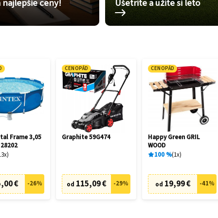
 najlepšie ceny!
Ušetrite a užite si leto
D
CENOPÁD
CENOPÁD
tal Frame 3,05
Graphite 59G474
Happy Green GRIL
 28202
WOOD
13
x
100
%
1
x
,00 €
115,09 €
19,99 €
-
26
%
-
29
%
-
41
%
od
od