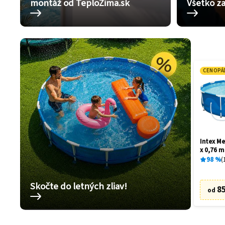
montáž od TeploZima.sk
Všetko za
CENOPÁ
Intex Me
x 0,76 m
98
%
Skočte do letných zliav!
85
od