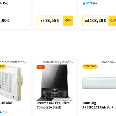
245
%
15
x
96
%
6
x
,90 €
83,55 €
103,29 €
-
5
%
-
14
od
od
omáce ventilátory
Robotické vysávače
Klimatizáci
PÁD
CENOPÁD
HIT
Sponzorované
 100 MAT
Dreame X60 Pro Ultra
Samsung
Complete Black
AR60F12C1AWNEU +
AR60F12C1AWXE
%
4
x