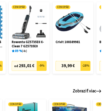
CENOPÁD
CENOPÁD
CENOP
á
Rowenta GZ5735E0 X-
Crivit 100389981
Bestway
50
Clean 7 GZ5735E0
89
%
4
x
91
%
293,01 €
39,99 €
7
%
-
9
%
-
28
%
od
od
Zobraziť viac
CENOPÁD
CENOPÁD
CENOPÁD