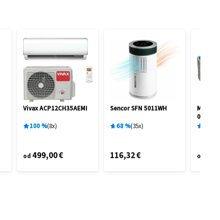
Vivax ACP12CH35AEMI
Sencor SFN 5011WH
Marimex
0,91 M 
100
%
8
x
68
%
35
x
96
%
499,00 €
116,32 €
95,
od
od