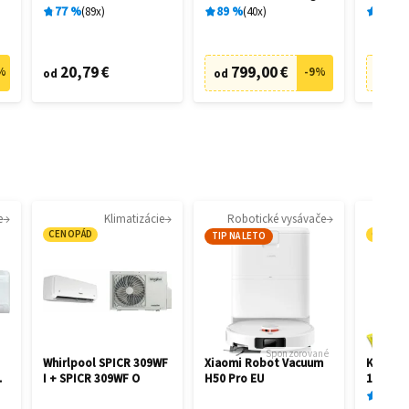
28462
28458
77
%
89
x
89
%
40
x
89
%
20,79 €
799,00 €
73
%
-
9
%
od
od
od
e
Klimatizácie
Robotické vysávače
CENOPÁD
CENOP
TIP NA LETO
Sponzorované
Whirlpool SPICR 309WF
Xiaomi Robot Vacuum
Kärcher
I + SPICR 309WF O
H50 Pro EU
1.081-4
87
%