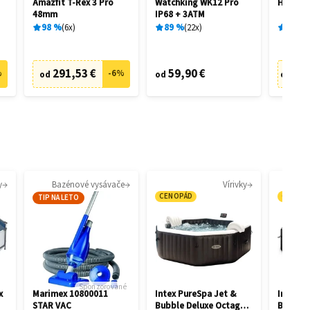
Amazfit T-Rex 3 Pro
Watchking WK12 Pro
Hisense
48mm
IP68 + 3ATM
98
%
6
x
89
%
22
x
93
%
291,53 €
59,90 €
1 7
%
-
6
%
od
od
od
y
Bazénové vysávače
Vírivky
CENOPÁD
CENOP
TIP NA LETO
Sponzorované
x
Marimex 10800011
Intex PureSpa Jet &
Intex P
STAR VAC
Bubble Deluxe Octagon
Bubble 