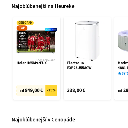
Najobľúbenejší na Heureke
CENOPÁD
TOP
Sponzorované
Haier H65M92FUX
Electrolux
Mari
EXP26U558CW
4881 
87
849,00 €
338,00 €
29
-
39
%
od
od
Najobľúbenejší v Cenopáde