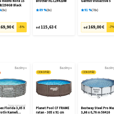
i Redmi Note 15
Brother HL-L2442DW
Garmin Vívoactive 5
B/256GB Black
%
6
x
89
%
8
x
91
%
78
x
169,90 €
115,63 €
169,00 €
-
5
%
-
7
od
od
Bazény
Bazény
Bazén
CENOPÁD
CENOPÁD
Sponzorované
ex Florida 3,05 X
Planet Pool CF FRAME
Bestway Steel Pro Ma
Motív Kameň
ratan - 305 x 91 cm
3,66 x 0,76 m 56416