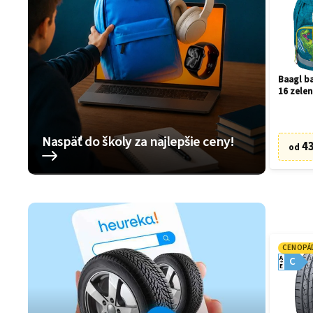
Baagl ba
16 zelen
Naspäť do školy za najlepšie ceny!
43
od
CENOPÁ
A
C
E