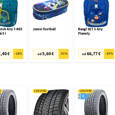
toh Airy T-REX
Junior football
Baagl SET 3 Airy
á 5 l
Planety
,40 €
5,60 €
66,77 €
-
28
%
-
51
%
-
35
%
od
od
D
CENOPÁD
CENOPÁD
A
C
E