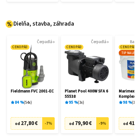
Dielňa, stavba, záhrada
Čerpadlá
Čerpadlá
Bazé
CENOPÁD
CENOPÁD
CENOPÁD
TIP NA LETO
Fieldmann FVC 2001-EC
Planet Pool 400W SFA 6
Marimex 1
55538
Komplex 5v
84
%
54
x
95
%
3
x
98
%
18
x
27,80 €
79,90 €
41,9
-
7
%
-
9
%
od
od
od