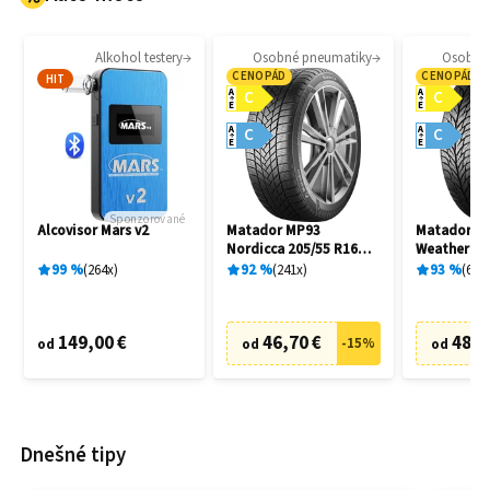
Alkohol testery
Osobné pneumatiky
Osobné
CENOPÁD
CENOPÁD
HIT
A
A
C
C
E
E
A
A
C
C
E
E
Sponzorované
Alcovisor Mars v2
Matador MP93
Matador MP
Nordicca 205/55 R16
Weather EV
91H
R16 91H
99
%
264
x
92
%
241
x
93
%
69
x
149,00 €
46,70 €
48,7
-
15
%
od
od
od
Dnešné tipy