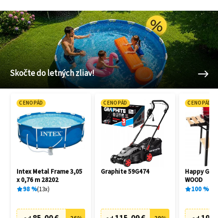
Skočte do letných zliav!
CENOPÁD
CENOPÁD
CENOPÁD
Intex Metal Frame 3,05
Graphite 59G474
Happy Gree
x 0,76 m 28202
WOOD
98
%
13
x
100
%
1
x