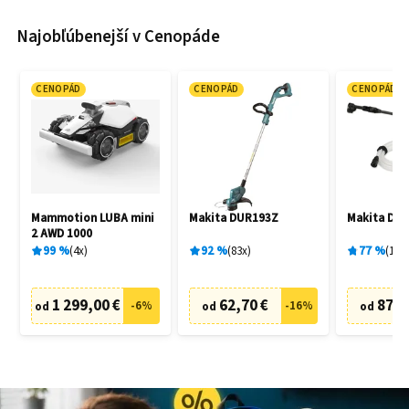
Najobľúbenejší v Cenopáde
CENOPÁD
CENOPÁD
CENOPÁD
Mammotion LUBA mini
Makita DUR193Z
Makita DH
2 AWD 1000
99
%
4
x
92
%
83
x
77
%
19
x
1 299,00 €
62,70 €
87,6
-
6
%
-
16
%
od
od
od