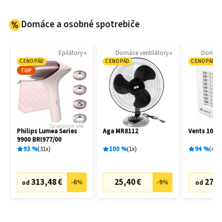
Domáce a osobné spotrebiče
Epilátory
Domáce ventilátory
Domáce 
CENOPÁD
CENOPÁD
CENOPÁD
TOP
Sponzorované
Philips Lumea Series
Aga MR8112
Vents 100 
9900 BRI977/00
93
%
31
x
100
%
1
x
94
%
4
x
313,48 €
25,40 €
27,6
-
6
%
-
9
%
od
od