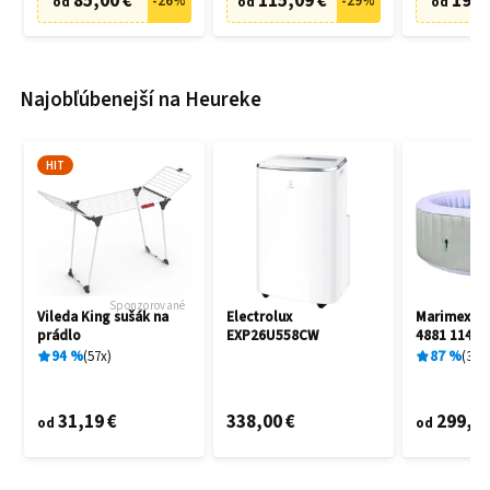
85,00 €
115,09 €
19,9
-
26
%
-
29
%
od
od
od
Najobľúbenejší na Heureke
HIT
Sponzorované
Vileda King sušák na
Electrolux
Marimex A
prádlo
EXP26U558CW
4881 11400
94
%
57
x
87
%
3
x
31,19 €
338,00 €
299,00
od
od