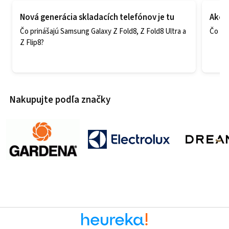
Nová generácia skladacích telefónov je tu
Ako v
Čo prinášajú Samsung Galaxy Z Fold8, Z Fold8 Ultra a
Čo zao
Z Flip8?
Nakupujte podľa značky