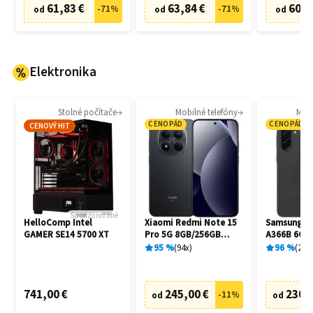
61,83 €
63,84 €
60,8
-
71
%
-
71
%
od
od
od
Elektronika
Stolné počítače
Mobilné telefóny
Mobi
CENOPÁD
CENOPÁD
CENOVÝ HIT
Sponzorované
HelloComp Intel
Xiaomi Redmi Note 15
Samsung Ga
GAMER SE14 5700 XT
Pro 5G 8GB/256GB
A366B 6GB
Black
Awesome B
95
%
94
x
96
%
20
x
741,00 €
245,00 €
230,
-
11
%
od
od