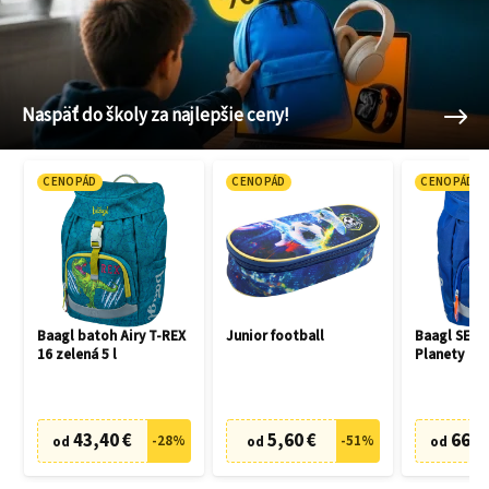
Naspäť do školy za najlepšie ceny!
CENOPÁD
CENOPÁD
CENOPÁD
Baagl batoh Airy T-REX
Junior football
Baagl SET 3
16 zelená 5 l
Planety
43,40 €
5,60 €
66,7
-
28
%
-
51
%
od
od
od