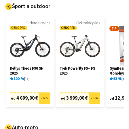
Šport a outdoor
Elektrobicykle
Elektrobicykle
CENOPÁD
CENOPÁD
TIP
Kellys Theos F90 SH
Trek Powerfly FS+ FS
GymBeam C
2025
2025
Monohydrat
100
%
1
x
93
%
404
4 699,00 €
3 999,00 €
12,95 
-
6
%
-
6
%
od
od
od
Auto-moto