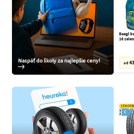
Baagl ba
16 zelen
Naspäť do školy za najlepšie ceny!
43
od
CENOPÁ
A
C
E