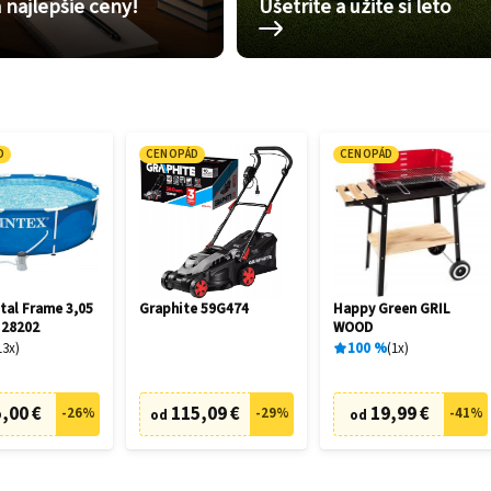
 najlepšie ceny!
Ušetrite a užite si leto
D
CENOPÁD
CENOPÁD
tal Frame 3,05
Graphite 59G474
Happy Green GRIL
 28202
WOOD
13
x
100
%
1
x
,00 €
115,09 €
19,99 €
-
26
%
-
29
%
-
41
%
od
od