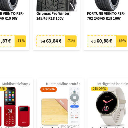
 VIENTO FSR-
Gripmax Pro Winter
FORTUNE VIENTO FSR-
40 R19 98Y
245/45 R18 100V
702 245/45 R18 100Y
,87 €
63,84 €
60,88 €
-
71
%
-
71
%
-
69
%
od
od
Mobilné telefóny
Multimediálne centrá
Inteligentné hodink
PÁD
CENOPÁD
NOVINKA
Sponzorované