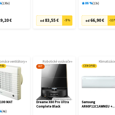
cia
%
136
x
86
%
13
x
9,20 €
83,55 €
66,90 €
-
5
%
-
11
od
od
omáce ventilátory
Robotické vysávače
Klimatizáci
PÁD
CENOPÁD
HIT
Sponzorované
 100 MAT
Dreame X60 Pro Ultra
Samsung
Complete Black
AR60F12C1AWNEU +
AR60F12C1AWXE
%
4
x