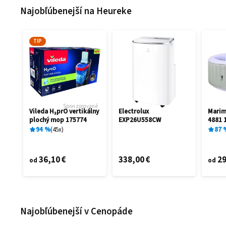
Najobľúbenejší na Heureke
TIP
Sponzorované
Vileda H₂prO vertikálny
Electrolux
Mari
plochý mop 175774
EXP26U558CW
4881 
94
%
45
x
87
36,10 €
338,00 €
29
od
od
Najobľúbenejší v Cenopáde