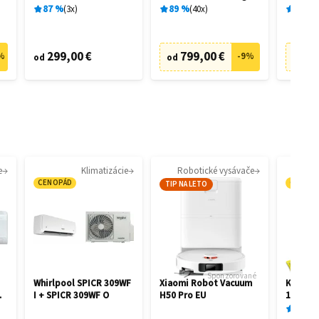
28462
28458
87
%
3
x
89
%
40
x
89
%
299,00 €
799,00 €
73
%
-
9
%
od
od
od
e
Klimatizácie
Robotické vysávače
CENOPÁD
CENOP
TIP NA LETO
Sponzorované
Whirlpool SPICR 309WF
Xiaomi Robot Vacuum
Kärcher
I + SPICR 309WF O
H50 Pro EU
1.081-4
87
%