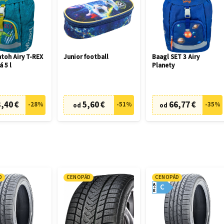
toh Airy T-REX
Junior football
Baagl SET 3 Airy
á 5 l
Planety
,40 €
5,60 €
66,77 €
-
28
%
-
51
%
-
35
%
od
od
D
CENOPÁD
CENOPÁD
A
C
E