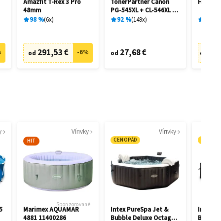
Amazfit T-Rex 3 Pro
TonerPartner Canon
Hisense
48mm
PG-545XL + CL-546XL -
kompatibilný
98
%
6
x
92
%
149
x
93
%
291,53 €
27,68 €
1 7
%
-
6
%
od
od
od
y
Vírivky
Vírivky
CENOPÁD
CENOP
HIT
Sponzorované
5
Marimex AQUAMAR
Intex PureSpa Jet &
Intex P
4881 11400286
Bubble Deluxe Octagon
Bubble 