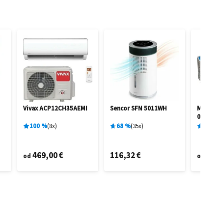
Vivax ACP12CH35AEMI
Sencor SFN 5011WH
Marimex
0,91 M 
100
%
8
x
68
%
35
x
96
%
469,00 €
116,32 €
95,
od
od