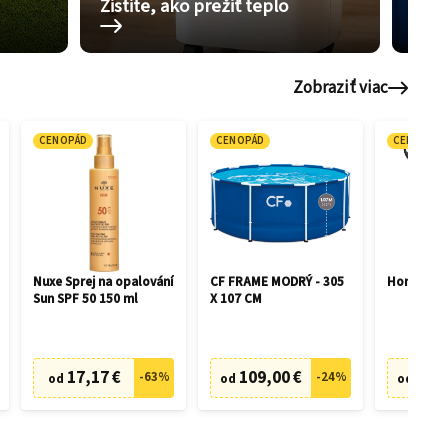
Zistite, ako prežiť teplo
Pom
Zobraziť viac
CENOPÁD
CENOPÁD
CENOPÁD
Nuxe Sprej na opalování
CF FRAME MODRÝ - 305
Honda HR
Sun SPF 50 150 ml
X 107 CM
17,17 €
109,00 €
505,
-
63
%
-
24
%
od
od
od