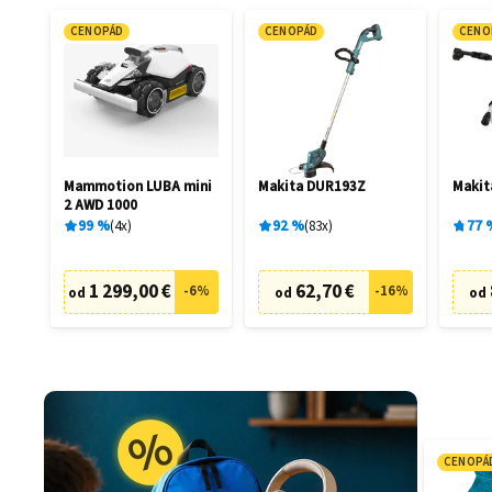
CENOPÁD
CENOPÁD
CENO
Mammotion LUBA mini
Makita DUR193Z
Maki
2 AWD 1000
99
%
4
x
92
%
83
x
77
1 299,00 €
62,70 €
-
6
%
-
16
%
od
od
od
CENOPÁ