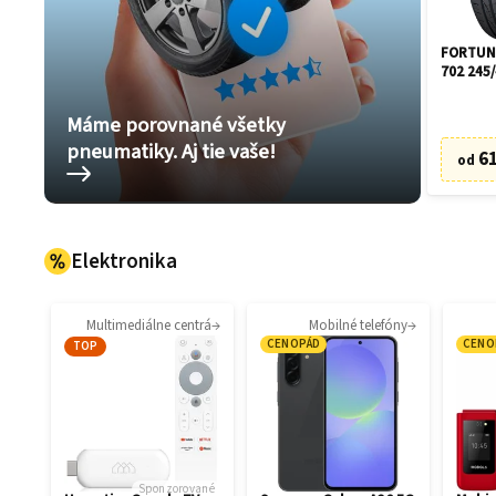
FORTUNE
702 245/
Máme porovnané všetky
pneumatiky. Aj tie vaše!
61
od
Elektronika
Multimediálne centrá
Mobilné telefóny
CENOPÁD
CENO
TOP
Sponzorované