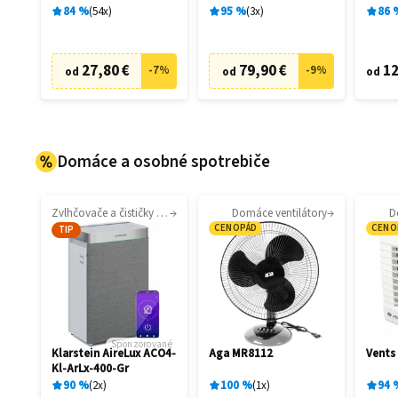
filtrá
84
%
54
x
95
%
3
x
86
27,80 €
79,90 €
12
-
7
%
-
9
%
od
od
od
Domáce a osobné spotrebiče
Zvlhčovače a čističky vzduchu
Domáce ventilátory
D
CENOPÁD
CENO
TIP
Sponzorované
Klarstein AireLux ACO4-
Aga MR8112
Vents
Kl-ArLx-400-Gr
90
%
2
x
100
%
1
x
94