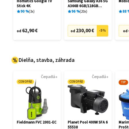
Homatics Google TV
Samsung Galaxy A36 5G
Mobio
Stick 4K
A366B 6GB/128GB
Awesome Black
90
%
3
x
96
%
20
x
88
62,90 €
230,00 €
-
5
%
od
od
od
Dielňa, stavba, záhrada
Čerpadlá
Čerpadlá
CENOPÁD
CENOPÁD
TIP
Fieldmann FVC 2001-EC
Planet Pool 400W SFA 6
Marim
55538
ProSt