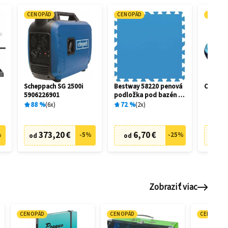
CENOPÁD
CENOPÁD
CENOP
-
Scheppach SG 2500i
Bestway 58220 penová
Crivit 
5906226901
podložka pod bazén 50
x 50 cm (9 ks)
88
%
6
x
72
%
2
x
373,20 €
6,70 €
39
%
-
5
%
-
25
%
od
od
Zobraziť viac
CENOPÁD
CENOPÁD
CENOPÁD