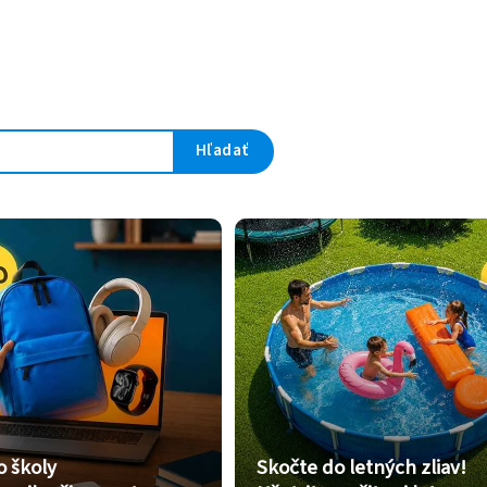
Hľadať
o školy
Skočte do letných zliav!