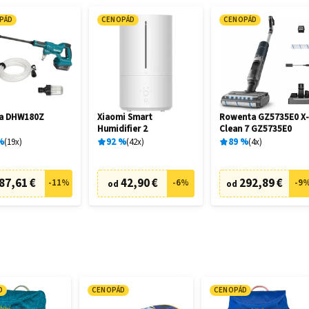
PÁD
CENOPÁD
CENOPÁD
ta DHW180Z
Xiaomi Smart
Rowenta GZ5735E0 X
Humidifier 2
Clean 7 GZ5735E0
%
19
x
92
%
42
x
89
%
4
x
87,61 €
42,90 €
292,89 €
-
11
%
-
6
%
-
9
od
od
D
CENOPÁD
CENOPÁD