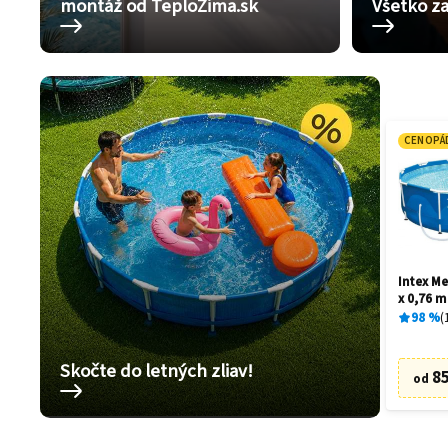
montáž od TeploZima.sk
Všetko za
CENOPÁ
Intex Me
x 0,76 m
98
%
Skočte do letných zliav!
85
od