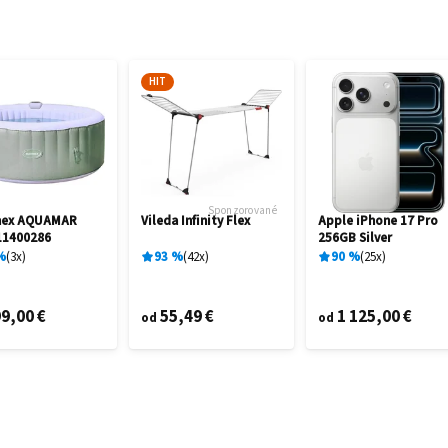
HIT
Sponzorované
mex AQUAMAR
Vileda Infinity Flex
Apple iPhone 17 Pro
11400286
256GB Silver
%
3
x
93
%
42
x
90
%
25
x
9,00 €
55,49 €
1 125,00 €
od
od