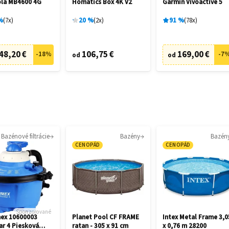
la MB4600 4G
Homatics Box 4K V2
Garmin Vívoactive 5
%
7
x
20
%
2
x
91
%
78
x
48,20 €
106,75 €
169,00 €
-
18
%
-
7
od
od
Bazénové filtrácie
Bazény
Bazén
CENOPÁD
CENOPÁD
Sponzorované
ex 10600003
Planet Pool CF FRAME
Intex Metal Frame 3,0
ar 4 Piesková
ratan - 305 x 91 cm
x 0,76 m 28200