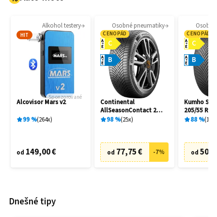
Alkohol testery
Osobné pneumatiky
Osobné
CENOPÁD
CENOPÁD
HIT
A
A
C
C
E
E
A
A
B
B
E
E
Sponzorované
Alcovisor Mars v2
Continental
Kumho Solu
AllSeasonContact 2
205/55 R16
205/55 R16 91H
99
%
264
x
98
%
25
x
88
%
10
x
149,00 €
77,75 €
50,8
-
7
%
od
od
od
Dnešné tipy