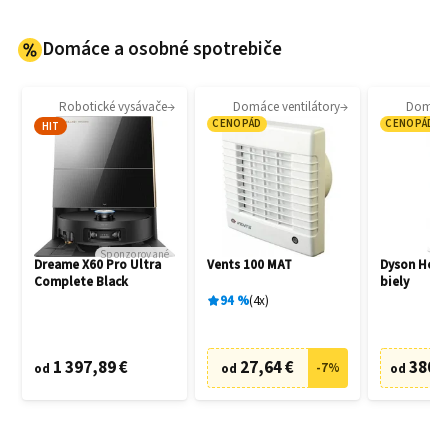
Domáce a osobné spotrebiče
Robotické vysávače
Domáce ventilátory
Domáce 
CENOPÁD
CENOPÁD
HIT
Sponzorované
Dreame X60 Pro Ultra
Vents 100 MAT
Dyson Hot
Complete Black
biely
94
%
4
x
1 397,89 €
27,64 €
380,
-
7
%
od
od
od