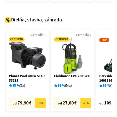
Dielňa, stavba, záhrada
Čerpadlá
Čerpadlá
CENOPÁD
CENOPÁD
TOP
Planet Pool 400W SFA 6
Fieldmann FVC 2001-EC
Parkside Pe
55538
100398631
95
%
3
x
84
%
54
x
93
%
7
x
79,90 €
27,80 €
109,00
-
9
%
-
7
%
od
od
od