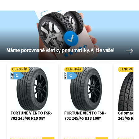
Máme porovnané všetky pneumatiky. Aj tie vaše!
CENOPÁD
CENOPÁD
CENOPÁD
A
A
C
C
E
E
FORTUNE VIENTO FSR-
FORTUNE VIENTO FSR-
Gripmax Pr
702 245/40 R19 98Y
702 245/45 R18 100Y
245/45 R18