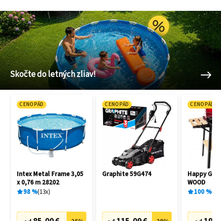
Skočte do letných zliav!
CENOPÁD
CENOPÁD
CENOPÁD
Intex Metal Frame 3,05
Graphite 59G474
Happy Gree
x 0,76 m 28202
WOOD
98
%
13
x
100
%
1
x