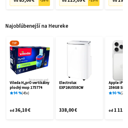
85,00 €
115,09 €
19,9
-
26
%
-
29
%
od
od
od
Najobľúbenejší na Heureke
TIP
Sponzorované
Vileda H₂prO vertikálny
Electrolux
Apple iPho
plochý mop 175774
EXP26U558CW
256GB Silve
94
%
45
x
90
%
25
x
36,10 €
338,00 €
1 115,
od
od