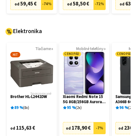
59,45 €
58,50 €
63,8
-
74
%
-
72
%
od
od
od
Elektronika
Tlačiarne
Mobilné telefóny
Mobi
CENOPÁD
CENOPÁD
HIT
Sponzorované
Brother HL-L2442DW
Xiaomi Redmi Note 15
Samsung Ga
5G 8GB/256GB Aurora
A366B 6GB
Purple
Awesome B
89
%
8
x
95
%
2
x
96
%
20
x
115,63 €
178,90 €
230,
-
7
%
od
od
od