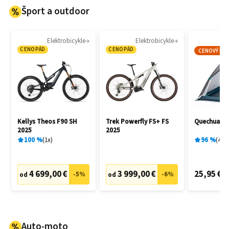
Šport a outdoor
Elektrobicykle
Elektrobicykle
CENOPÁD
CENOPÁD
CENOVÝ HIT
Kellys Theos F90 SH
Trek Powerfly FS+ FS
Quechua M
2025
2025
100
%
1
x
96
%
4
x
4 699,00 €
3 999,00 €
25,95 €
-
5
%
-
6
%
od
od
Auto-moto