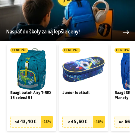
Naspäť do školy za najlepšie ceny!
CENOPÁD
CENOPÁD
CENOPÁD
Baagl batoh Airy T-REX
Junior football
Baagl SET 3
16 zelená 5 l
Planety
43,40 €
5,60 €
66,7
-
28
%
-
46
%
od
od
od