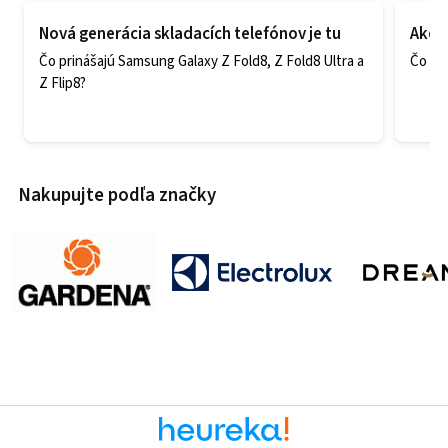
Nová generácia skladacích telefónov je tu
Ako v
Čo prinášajú Samsung Galaxy Z Fold8, Z Fold8 Ultra a
Čo zao
Z Flip8?
Nakupujte podľa značky