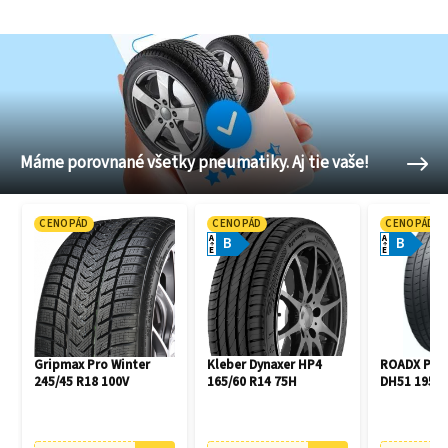
Máme porovnané všetky pneumatiky. Aj tie vaše!
CENOPÁD
CENOPÁD
CENOPÁD
A
A
B
B
E
E
Gripmax Pro Winter
Kleber Dynaxer HP4
ROADX PE
245/45 R18 100V
165/60 R14 75H
DH51 195/4