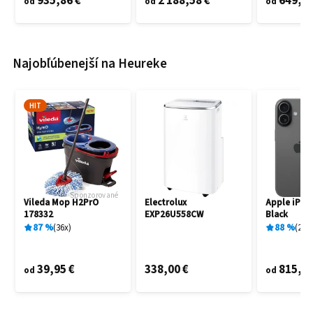
935,86 €
2 188,58 €
649,60
od
od
od
Najobľúbenejší na Heureke
HIT
Sponzorované
Vileda Mop H2PrO
Electrolux
Apple iPho
178332
EXP26U558CW
Black
87
%
36
x
88
%
27
x
39,95 €
338,00 €
815,00
od
od