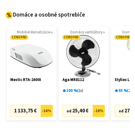
Domáce a osobné spotrebiče
Mobilné klimatizácie
Domáce ventilátory
Domáce 
CENOPÁD
CENOPÁD
CENOPÁD
Mestic RTA-2600I
Aga MR8112
Stylies Lac
100
%
1
x
93
%
2
x
1 133,75 €
25,40 €
27,0
-
14
%
-
16
%
od
od