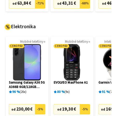
63,84 €
43,31 €
46,8
-
71
%
-
68
%
od
od
od
Elektronika
Mobilné telefóny
Mobilné telefóny
Intelige
CENOPÁD
CENOPÁD
CENOPÁD
Samsung Galaxy A36 5G
EVOLVEO MaxPhone A1
Garmin Vívo
A366B 6GB/128GB
Awesome Black
96
%
20
x
80
%
9
x
91
%
77
x
230,00 €
19,30 €
169,
-
5
%
-
5
%
od
od
od