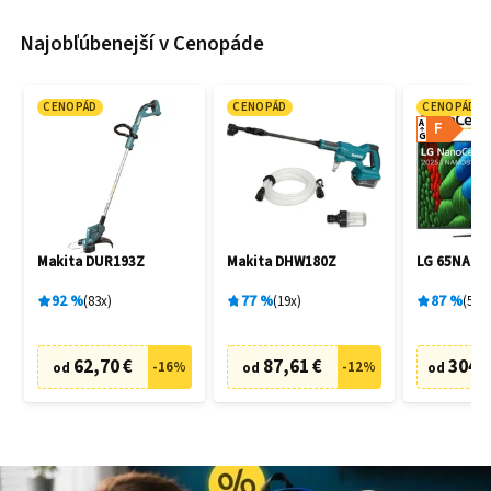
Najobľúbenejší v Cenopáde
CENOPÁD
CENOPÁD
CENOPÁD
A
F
G
Makita DUR193Z
Makita DHW180Z
LG 65NANO
92
%
83
x
77
%
19
x
87
%
5
x
62,70 €
87,61 €
304,
-
16
%
-
12
%
od
od
od