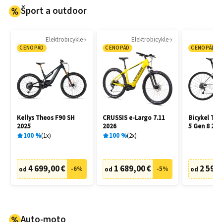
Šport a outdoor
Elektrobicykle
Elektrobicykle
CENOPÁD
CENOPÁD
CENOPÁD
Kellys Theos F90 SH
CRUSSIS e-Largo 7.11
Bicykel Tr
2025
2026
5 Gen 8 202
100
%
1
x
100
%
2
x
4 699,00 €
1 689,00 €
2 599,
-
6
%
-
5
%
od
od
od
Auto-moto