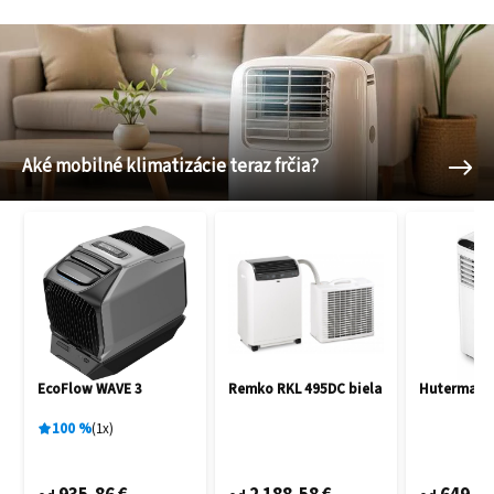
Aké mobilné klimatizácie teraz frčia?
EcoFlow WAVE 3
Remko RKL 495DC biela
Hutermann
100
%
1
x