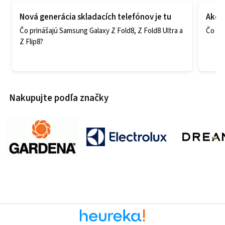
Nová generácia skladacích telefónov je tu
Ako v
Čo prinášajú Samsung Galaxy Z Fold8, Z Fold8 Ultra a
Čo zao
Z Flip8?
Nakupujte podľa značky