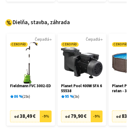
Dielňa, stavba, záhrada
Čerpadlá
Čerpadlá
CENOPÁD
CENOPÁD
CENOPÁD
Fieldmann FVC 3002-ED
Planet Pool 400W SFA 6
Planet Poo
55538
ratan - 305
86
%
23
x
95
%
3
x
38,49 €
79,90 €
83,6
-
9
%
-
9
%
od
od
od