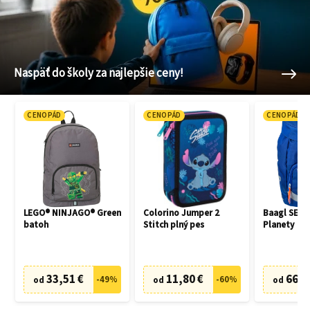
Naspäť do školy za najlepšie ceny!
CENOPÁD
CENOPÁD
CENOPÁD
LEGO® NINJAGO® Green
Colorino Jumper 2
Baagl SET 3
batoh
Stitch plný pes
Planety
33,51 €
11,80 €
66,7
-
49
%
-
60
%
od
od
od