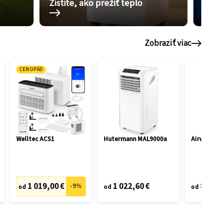
Zistite, ako prežiť teplo
Pom
Zobraziť viac
CENOPÁD
Welltec ACS1
Hutermann MAL9000a
Airwell M
1 019,00 €
1 022,60 €
816,5
-
9
%
od
od
od