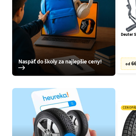
Deuter S
Naspäť do školy za najlepšie ceny!
66
od
CENOPÁ