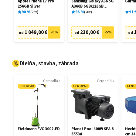
Apple iPhone 17 Pro
Samsung Galaxy A36 5G
Garmi
256GB Silver
A366B 6GB/128GB
Awesome Black
90
%
25
x
96
%
20
x
91
1 049,00 €
230,00 €
-
6
%
-
5
%
od
od
od
Dielňa, stavba, záhrada
Čerpadlá
Čerpadlá
CENOPÁD
CENOPÁD
CENO
Fieldmann FVC 3002-ED
Planet Pool 400W SFA 6
Hecht
55538
cm 34