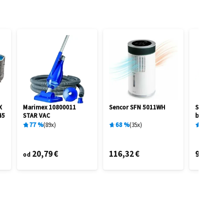
X
Marimex 10800011
Sencor SFN 5011WH
Silverc
45
STAR VAC
biela 1
77
%
89
x
68
%
35
x
92
%
20,79 €
116,32 €
99,99 
od