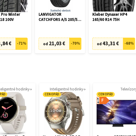
 Pro Winter
LANVIGATOR
Kleber Dynaxer HP4
R18 100V
CATCHFORS A/S 205/55
165/60 R14 75H
R16 94V
,84 €
21,03 €
43,31 €
-
71
%
-
70
%
-
68
%
od
od
teligentné hodinky
Inteligentné hodinky
Televízor
PÁD
CENOPÁD
CENOPÁD
A
F
G