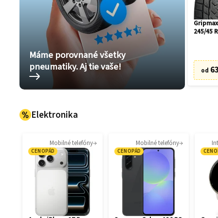
Gripmax
245/45 
Máme porovnané všetky
pneumatiky. Aj tie vaše!
63
od
Elektronika
Mobilné telefóny
Mobilné telefóny
In
CENOPÁD
CENOPÁD
CENO