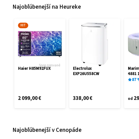
Najobľúbenejší na Heureke
HIT
Sponzorované
Haier H85M92FUX
Electrolux
Mari
EXP26U558CW
4881 
87
2 099,00 €
338,00 €
29
od
Najobľúbenejší v Cenopáde