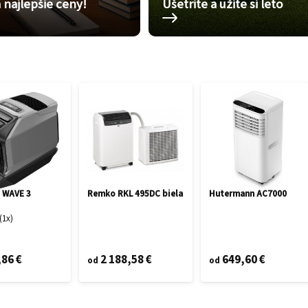
 najlepšie ceny!
Ušetrite a užite si leto
 WAVE 3
Remko RKL 495DC biela
Hutermann AC7000
1
x
,86 €
2 188,58 €
649,60 €
od
od