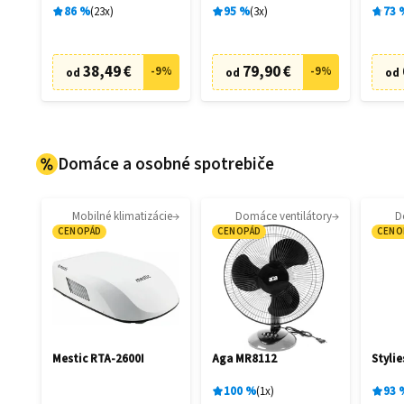
86
%
23
x
95
%
3
x
73
38,49 €
79,90 €
-
9
%
-
9
%
od
od
od
Domáce a osobné spotrebiče
Mobilné klimatizácie
Domáce ventilátory
D
CENOPÁD
CENOPÁD
CENO
Mestic RTA-2600I
Aga MR8112
Stylie
100
%
1
x
93