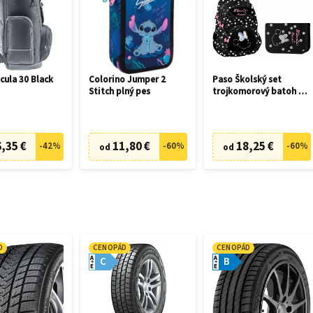
cula 30 Black
Colorino Jumper 2
Paso Školský set
Stitch plný pes
trojkomorový batoh +
peračník Minnie
,35 €
11,80 €
18,25 €
-
42
%
-
60
%
-
60
%
od
od
D
CENOPÁD
CENOPÁD
A
A
C
B
E
E