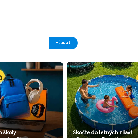
Hľadať
o školy
Skočte do letných zliav!