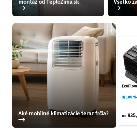
montáž od TeploZima.sk
Všetko za
EcoFlow
100
%
Aké mobilné klimatizácie teraz frčia?
935
od