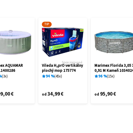
TIP
Sponzorované
mex AQUAMAR
Vileda H₂prO vertikálny
Marimex Florida 3,05 
11400286
plochý mop 175774
0,91 M Kameň 103402
%
3
x
94
%
45
x
96
%
15
x
9,00 €
34,99 €
95,90 €
od
od