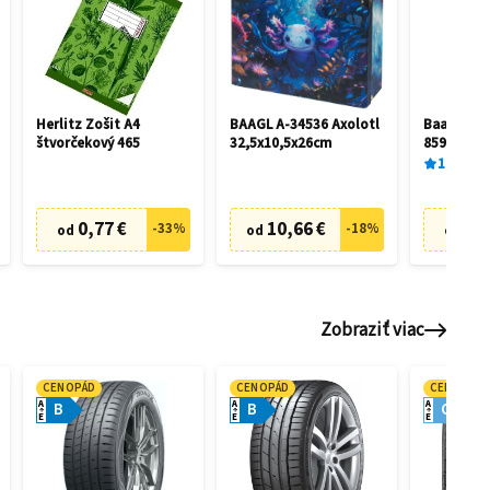
Herlitz Zošit A4
BAAGL A-34536 Axolotl
Baagl A5 
štvorčekový 465
32,5x10,5x26cm
85956893
100
%
1
0,77 €
10,66 €
3,4
-
33
%
-
18
%
od
od
od
Zobraziť viac
CENOPÁD
CENOPÁD
CENOPÁD
A
A
A
B
B
C
E
E
E