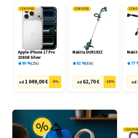
CENOPÁD
CENOPÁD
CENO
Apple iPhone 17 Pro
Makita DUR193Z
Maki
256GB Silver
90
%
25
x
92
%
83
x
77
1 049,00 €
62,70 €
-
6
%
-
16
%
od
od
od
CENOPÁ