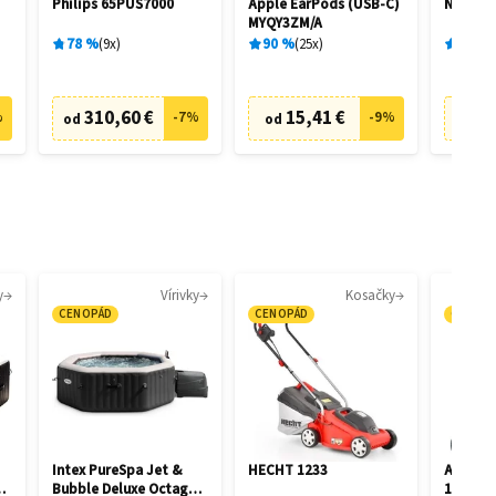
Philips 65PUS7000
Apple EarPods (USB‑C)
Niceboy
MYQY3ZM/A
78
%
9
x
90
%
25
x
83
%
310,60 €
15,41 €
1
%
-
7
%
-
9
%
od
od
od
y
Vírivky
Kosačky
CENOPÁD
CENOPÁD
CENOP
Intex PureSpa Jet &
HECHT 1233
AL-KO C
on
Bubble Deluxe Octagon
113852