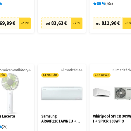
28462
%
89
%
40
x
69,99 €
83,63 €
812,90 €
-
21
%
-
7
%
-
8
od
od
omáce ventilátory
Klimatizácie
Klimatizáci
PÁD
CENOPÁD
CENOPÁD
s Lacerta
Samsung
Whirlpool SPICR 309
AR60F12C1AWNEU +
I + SPICR 309WF O
AR60F12C1AWXE
%
2
x