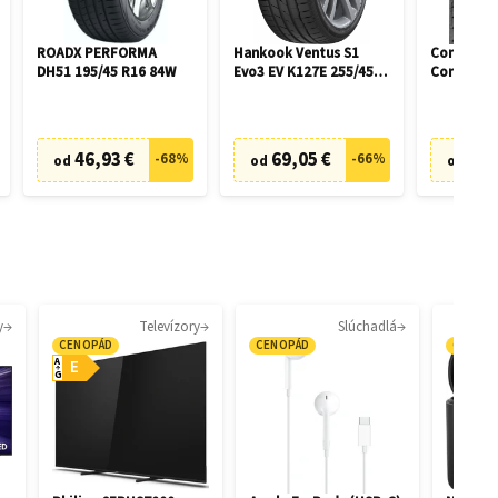
ROADX PERFORMA
Hankook Ventus S1
Continent
DH51 195/45 R16 84W
Evo3 EV K127E 255/45
ContiWint
R19 104W
830 P 225
runflat
46,93 €
69,05 €
76,
-
68
%
-
66
%
od
od
od
y
Televízory
Slúchadlá
CENOPÁD
CENOPÁD
CENOP
A
E
G