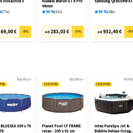
n Vívoactive 5
Huawei Watch GT 6 Pro
Samsung QE65S90FAT
46mm
%
77
x
94
%
21
x
98
%
24
x
169,00 €
283,03 €
932,40 €
-
8
%
-
5
%
-
9
od
od
Bazény
Bazény
Vírivk
PÁD
CENOPÁD
CENOPÁD
 BLUESEA 300 x 76
Planet Pool CF FRAME
Intex PureSpa Jet &
76
ratan - 305 x 91 cm
Bubble Deluxe Octag