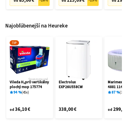
85,00 €
115,09 €
19,9
-
26
%
-
29
%
od
od
od
Najobľúbenejší na Heureke
TIP
Sponzorované
Vileda H₂prO vertikálny
Electrolux
Marimex A
plochý mop 175774
EXP26U558CW
4881 11400
94
%
45
x
87
%
3
x
36,10 €
338,00 €
299,00
od
od