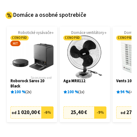
Domáce a osobné spotrebiče
Robotické vysávače
Domáce ventilátory
Domáce 
CENOPÁD
CENOPÁD
CENOPÁD
HIT
Sponzorované
Roborock Saros 20
Aga MR8112
Vents 100 
Black
100
%
2
x
100
%
1
x
94
%
4
x
1 020,00 €
25,40 €
27,6
-
6
%
-
9
%
od
od