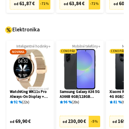
61,87 €
63,84 €
60,8
-
71
%
-
71
%
od
od
od
Elektronika
Inteligentné hodinky
Mobilné telefóny
Mobi
CENOPÁD
CENOPÁD
NOVINKA
Sponzorované
WatchKing WK11s Pro
Samsung Galaxy A36 5G
Xiaomi Red
Always-On Display +
A366B 6GB/128GB
4G 8GB/256
Extra remienok
Awesome Black
92
%
22
x
96
%
20
x
81
%
6
x
69,90 €
230,00 €
169,
-
5
%
od
od
od