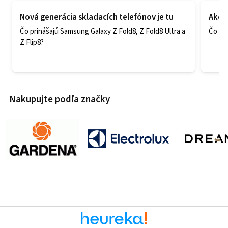
Nová generácia skladacích telefónov je tu
Ako v
Čo prinášajú Samsung Galaxy Z Fold8, Z Fold8 Ultra a
Čo zao
Z Flip8?
Nakupujte podľa značky