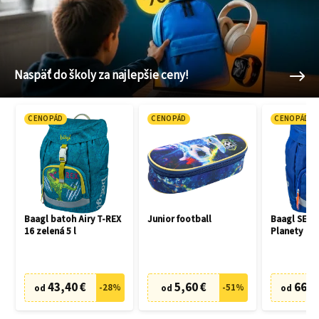
Naspäť do školy za najlepšie ceny!
CENOPÁD
CENOPÁD
CENOPÁD
Baagl batoh Airy T-REX
Junior football
Baagl SET 3
16 zelená 5 l
Planety
43,40 €
5,60 €
66,7
-
28
%
-
51
%
od
od
od