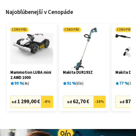
Najobľúbenejší v Cenopáde
CENOPÁD
CENOPÁD
CENOPÁD
Mammotion LUBA mini
Makita DUR193Z
Makita DH
2 AWD 1000
99
%
4
x
92
%
83
x
77
%
19
x
1 299,00 €
62,70 €
87,6
-
6
%
-
16
%
od
od
od