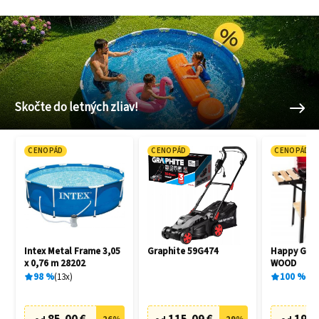
Skočte do letných zliav!
CENOPÁD
CENOPÁD
CENOPÁD
Intex Metal Frame 3,05
Graphite 59G474
Happy Gree
x 0,76 m 28202
WOOD
98
%
13
x
100
%
1
x