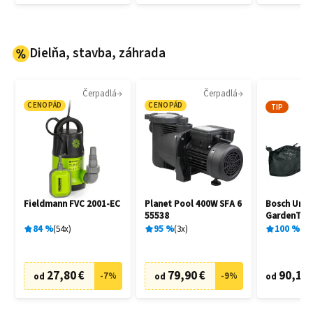
Dielňa, stavba, záhrada
Čerpadlá
Čerpadlá
Vy
CENOPÁD
CENOPÁD
TIP
Fieldmann FVC 2001-EC
Planet Pool 400W SFA 6
Bosch Univ
55538
GardenTidy
06008B100
84
%
54
x
95
%
3
x
100
%
1
x
27,80 €
79,90 €
90,17 
-
7
%
-
9
%
od
od
od