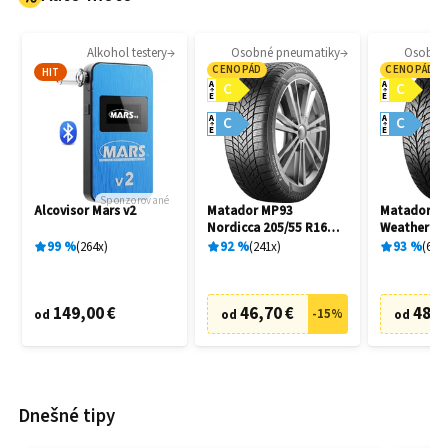
Alkohol testery
Osobné pneumatiky
Osobné
CENOPÁD
CENOPÁD
HIT
A
A
C
C
E
E
A
A
C
C
E
E
Sponzorované
Alcovisor Mars v2
Matador MP93
Matador MP
Nordicca 205/55 R16
Weather EV
91H
R16 91H
99
%
264
x
92
%
241
x
93
%
69
x
149,00 €
46,70 €
48,7
-
15
%
od
od
od
Dnešné tipy