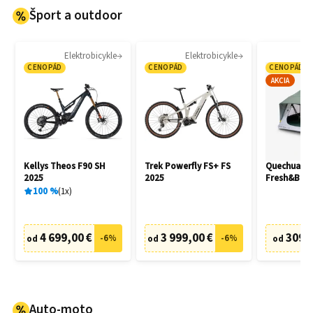
Šport a outdoor
Elektrobicykle
Elektrobicykle
CENOPÁD
CENOPÁD
CENOPÁD
AKCIA
Kellys Theos F90 SH
Trek Powerfly FS+ FS
Quechua M
2025
2025
Fresh&Blac
100
%
1
x
4 699,00 €
3 999,00 €
309,
-
6
%
-
6
%
od
od
od
Auto-moto