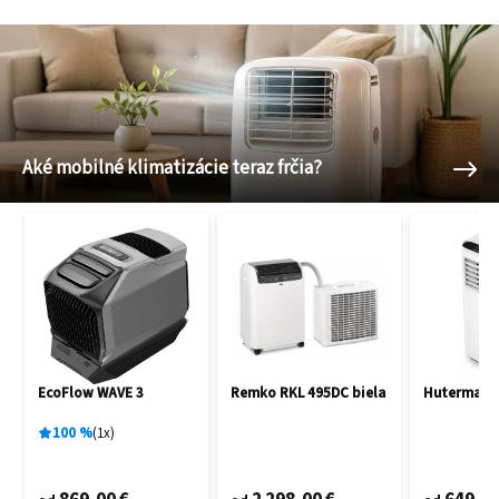
Aké mobilné klimatizácie teraz frčia?
EcoFlow WAVE 3
Remko RKL 495DC biela
Hutermann
100
%
1
x