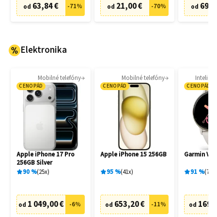
63,84 €
21,00 €
69,0
-
71
%
-
70
%
od
od
od
Elektronika
Mobilné telefóny
Mobilné telefóny
Intelige
CENOPÁD
CENOPÁD
CENOPÁD
Apple iPhone 17 Pro
Apple iPhone 15 256GB
Garmin Vívo
256GB Silver
90
%
25
x
95
%
41
x
91
%
77
x
1 049,00 €
653,20 €
169,
-
6
%
-
11
%
od
od
od