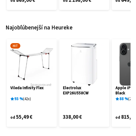
869,00 €
2 298,00 €
649,60
od
od
od
Najobľúbenejší na Heureke
HIT
Sponzorované
Vileda Infinity Flex
Electrolux
Apple iPho
EXP26U558CW
Black
93
%
42
x
88
%
27
x
55,49 €
338,00 €
815,00
od
od