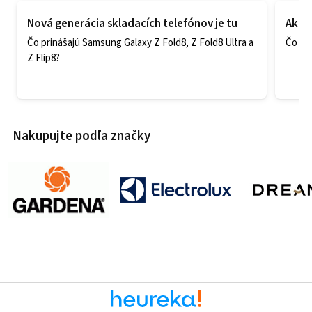
Nová generácia skladacích telefónov je tu
Ako v
Čo prinášajú Samsung Galaxy Z Fold8, Z Fold8 Ultra a
Čo zao
Z Flip8?
Nakupujte podľa značky