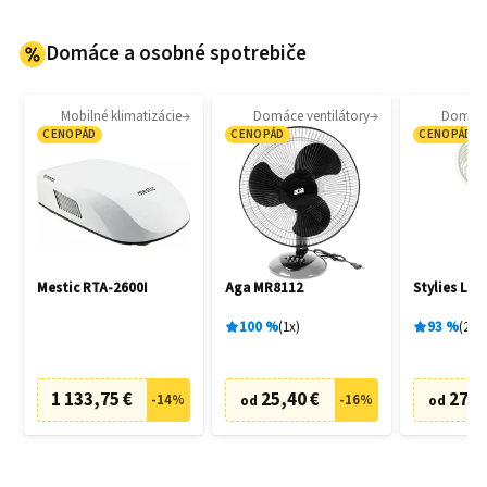
Domáce a osobné spotrebiče
Mobilné klimatizácie
Domáce ventilátory
Domáce 
CENOPÁD
CENOPÁD
CENOPÁD
Mestic RTA-2600I
Aga MR8112
Stylies Lac
100
%
1
x
93
%
2
x
1 133,75 €
25,40 €
27,0
-
14
%
-
16
%
od
od