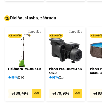
Dielňa, stavba, záhrada
Čerpadlá
Čerpadlá
CENOPÁD
CENOPÁD
CENOPÁD
Fieldmann FVC 3002-ED
Planet Pool 400W SFA 6
Planet Poo
55538
ratan - 305
86
%
23
x
97
%
2
x
38,49 €
79,90 €
83,5
-
9
%
-
9
%
od
od
od