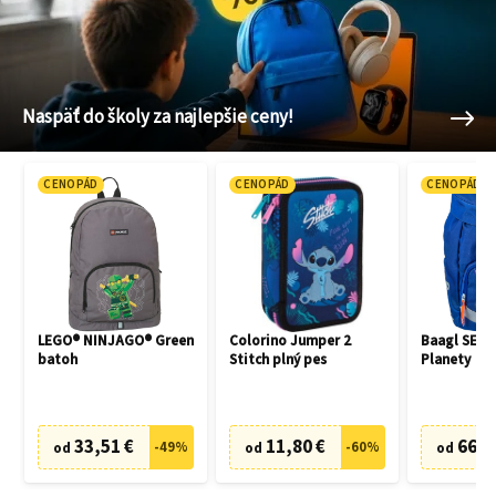
Naspäť do školy za najlepšie ceny!
CENOPÁD
CENOPÁD
CENOPÁD
LEGO® NINJAGO® Green
Colorino Jumper 2
Baagl SET 3
batoh
Stitch plný pes
Planety
33,51 €
11,80 €
66,7
-
49
%
-
60
%
od
od
od