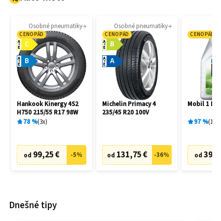
Osobné pneumatiky
Osobné pneumatiky
Mo
CENOPÁD
CENOPÁD
CENOPÁD
A
A
C
B
E
E
A
A
B
A
E
E
Hankook Kinergy 4S2
Michelin Primacy 4
Mobil 1 ESP
H750 215/55 R17 98W
235/45 R20 100V
78
%
3
x
97
%
166
99,25 €
131,75 €
39,9
-
5
%
-
36
%
od
od
od
Dnešné tipy