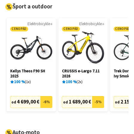
Šport a outdoor
Elektrobicykle
Elektrobicykle
CENOPÁD
CENOPÁD
CENOPÁD
Kellys Theos F90 SH
CRUSSIS e-Largo 7.11
Trek Doman
2025
2026
Ivy Smoke 
100
%
1
x
100
%
2
x
4 699,00 €
1 689,00 €
2 150,
-
6
%
-
5
%
od
od
od
Auto-moto