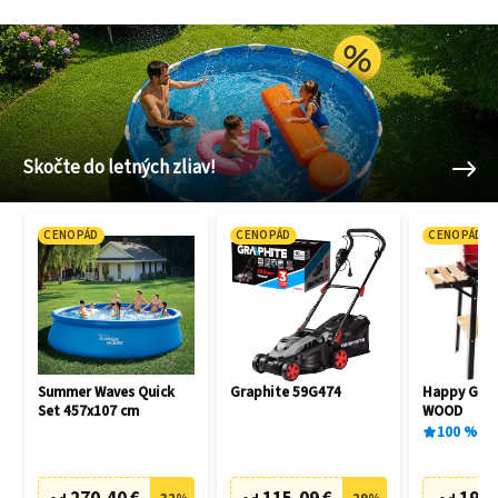
Skočte do letných zliav!
CENOPÁD
CENOPÁD
CENOPÁD
Summer Waves Quick
Graphite 59G474
Happy Gree
Set 457x107 cm
WOOD
100
%
1
x