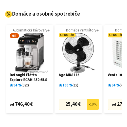
Domáce a osobné spotrebiče
Automatické kávovary
Domáce ventilátory
Domáce 
CENOPÁD
CENOPÁD
HIT
Sponzorované
DeLonghi Eletta
Aga MR8112
Vents 100 
Explore ECAM 450.65.S
94
%
32
x
100
%
1
x
94
%
4
x
746,40 €
25,40 €
27,6
-
13
%
od
od