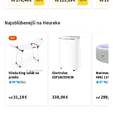
270,40 €
115,09 €
19,9
-
32
%
-
29
%
od
od
od
Najobľúbenejší na Heureke
HIT
Sponzorované
Vileda King sušák na
Electrolux
Marimex A
prádlo
EXP26U558CW
4881 11400
94
%
56
x
87
%
3
x
31,19 €
338,00 €
299,00
od
od