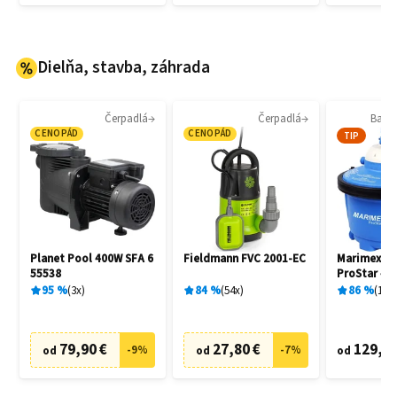
Dielňa, stavba, záhrada
Čerpadlá
Čerpadlá
Bazén
CENOPÁD
CENOPÁD
TIP
Planet Pool 400W SFA 6
Fieldmann FVC 2001-EC
Marimex 1
55538
ProStar 4 
filtrácia
95
%
3
x
84
%
54
x
86
%
136
79,90 €
27,80 €
129,20
-
9
%
-
7
%
od
od
od