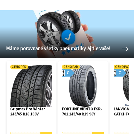
Máme porovnané všetky pneumatiky. Aj tie vaše!
CENOPÁD
CENOPÁD
CENOPÁD
A
A
C
C
E
E
Gripmax Pro Winter
FORTUNE VIENTO FSR-
LANVIGATO
245/45 R18 100V
702 245/40 R19 98Y
CATCHFORS 
R16 94V