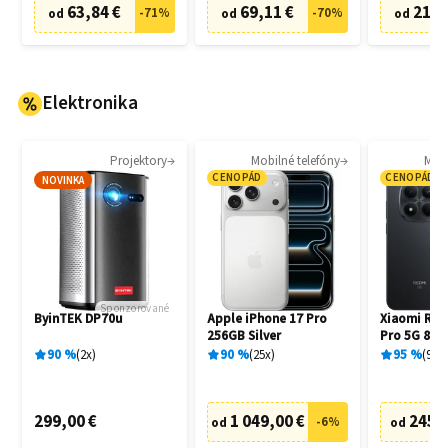
63,84 €
69,11 €
21,0
-
71
%
-
70
%
od
od
od
Elektronika
Projektory
Mobilné telefóny
Mobi
CENOPÁD
CENOPÁD
NOVINKA
Sponzorované
ByinTEK DP70u
Apple iPhone 17 Pro
Xiaomi Red
256GB Silver
Pro 5G 8G
Black
90
%
2
x
90
%
25
x
95
%
94
x
299,00 €
1 049,00 €
245,
-
6
%
od
od