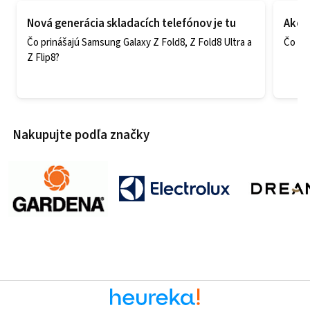
Nová generácia skladacích telefónov je tu
Ako v
Čo prinášajú Samsung Galaxy Z Fold8, Z Fold8 Ultra a
Čo zao
Z Flip8?
Nakupujte podľa značky