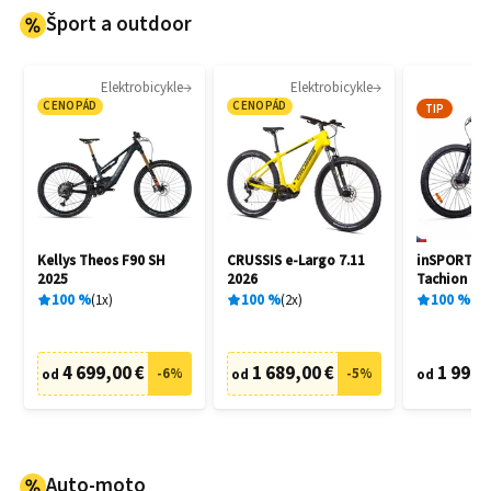
Šport a outdoor
Elektrobicykle
Elektrobicykle
E
CENOPÁD
CENOPÁD
TIP
Kellys Theos F90 SH
CRUSSIS e-Largo 7.11
inSPORTlin
2025
2026
Tachion 20
100
%
1
x
100
%
2
x
100
%
1
x
4 699,00 €
1 689,00 €
1 999,
-
6
%
-
5
%
od
od
od
Auto-moto