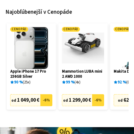
Najobľúbenejší v Cenopáde
CENOPÁD
CENOPÁD
CENOPÁD
Apple iPhone 17 Pro
Mammotion LUBA mini
Makita DU
256GB Silver
2 AWD 1000
90
%
25
x
99
%
4
x
92
%
83
x
1 049,00 €
1 299,00 €
62,7
-
6
%
-
6
%
od
od
od