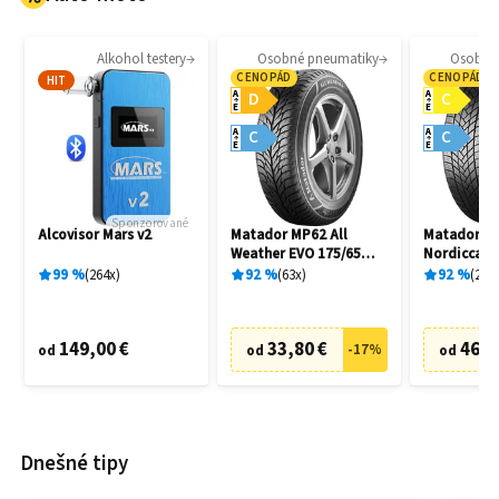
Alkohol testery
Osobné pneumatiky
Osobné
CENOPÁD
CENOPÁD
HIT
A
A
D
C
E
E
A
A
C
C
E
E
Sponzorované
Alcovisor Mars v2
Matador MP62 All
Matador M
Weather EVO 175/65
Nordicca 2
R14 82T
91H
99
%
264
x
92
%
63
x
92
%
241
149,00 €
33,80 €
46,7
-
17
%
od
od
od
Dnešné tipy