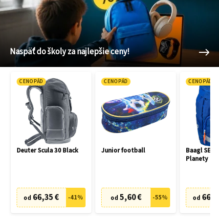
Naspäť do školy za najlepšie ceny!
CENOPÁD
CENOPÁD
CENOPÁD
Deuter Scula 30 Black
Junior football
Baagl SET 3
Planety
66,35 €
5,60 €
66,7
-
41
%
-
55
%
od
od
od