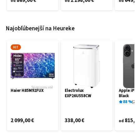
869,00 €
2 298,00 €
649,60
od
od
od
Najobľúbenejší na Heureke
HIT
Sponzorované
Haier H85M92FUX
Electrolux
Apple iPho
EXP26U558CW
Black
88
%
27
x
2 099,00 €
338,00 €
815,00
od