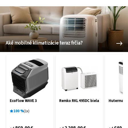
Aké mobilné klimatizácie teraz frčia?
EcoFlow WAVE 3
Remko RKL 495DC biela
Hutermann
100
%
1
x