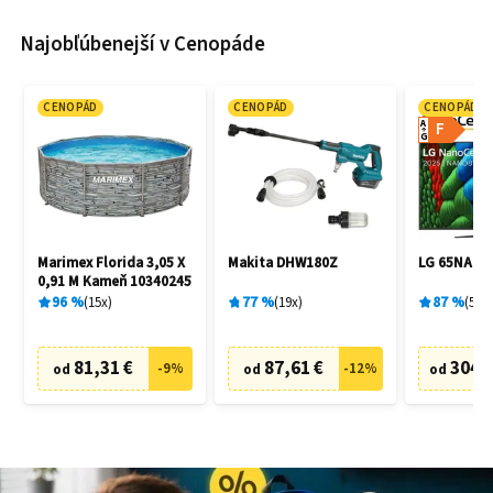
Najobľúbenejší v Cenopáde
CENOPÁD
CENOPÁD
CENOPÁD
A
F
G
Marimex Florida 3,05 X
Makita DHW180Z
LG 65NANO
0,91 M Kameň 10340245
96
%
15
x
77
%
19
x
87
%
5
x
81,31 €
87,61 €
304,
-
9
%
-
12
%
od
od
od