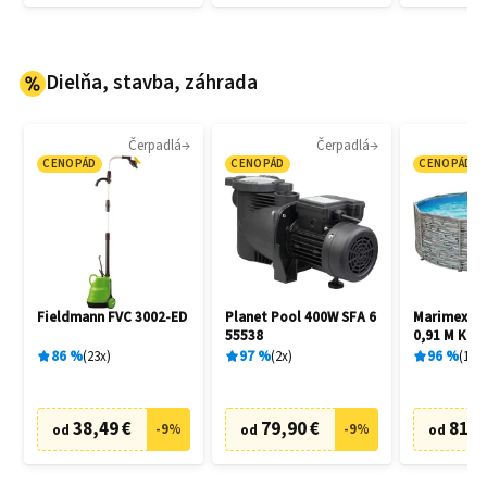
Dielňa, stavba, záhrada
Čerpadlá
Čerpadlá
CENOPÁD
CENOPÁD
CENOPÁD
Fieldmann FVC 3002-ED
Planet Pool 400W SFA 6
Marimex Flo
55538
0,91 M Kam
86
%
23
x
97
%
2
x
96
%
15
x
38,49 €
79,90 €
81,3
-
9
%
-
9
%
od
od
od