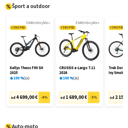
Šport a outdoor
Elektrobicykle
Elektrobicykle
CENOPÁD
CENOPÁD
CENOPÁD
Kellys Theos F90 SH
CRUSSIS e-Largo 7.11
Trek Doman
2025
2026
Ivy Smoke 
100
%
1
x
100
%
2
x
4 699,00 €
1 689,00 €
2 150,
-
6
%
-
5
%
od
od
od
Auto-moto