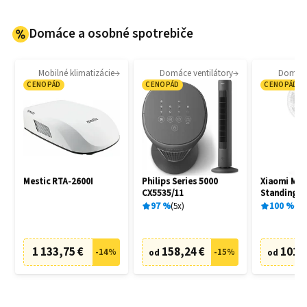
Domáce a osobné spotrebiče
Mobilné klimatizácie
Domáce ventilátory
Domáce 
CENOPÁD
CENOPÁD
CENOPÁD
Mestic RTA-2600I
Philips Series 5000
Xiaomi Miji
CX5535/11
Standing F
97
%
5
x
100
%
1
x
1 133,75 €
158,24 €
101,
-
14
%
-
15
%
od
od