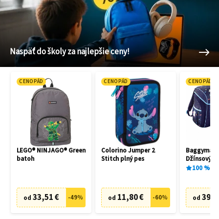
Naspäť do školy za najlepšie ceny!
CENOPÁD
CENOPÁD
CENOPÁD
LEGO® NINJAGO® Green
Colorino Jumper 2
Baggymax T
batoh
Stitch plný pes
Džínsový ko
100
%
2
x
33,51 €
11,80 €
39,0
-
49
%
-
60
%
od
od
od