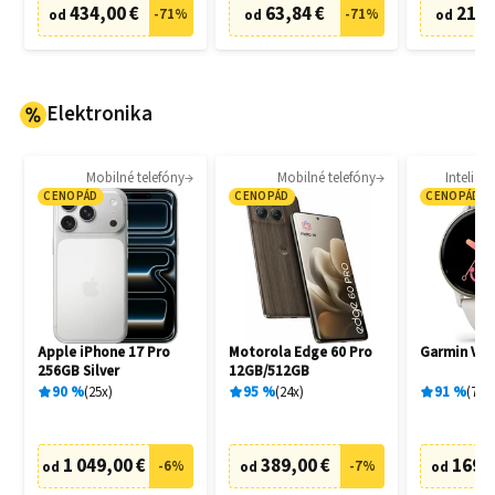
434,00 €
63,84 €
21,0
-
71
%
-
71
%
od
od
od
Elektronika
Mobilné telefóny
Mobilné telefóny
Intelige
CENOPÁD
CENOPÁD
CENOPÁD
Apple iPhone 17 Pro
Motorola Edge 60 Pro
Garmin Vívo
256GB Silver
12GB/512GB
90
%
25
x
95
%
24
x
91
%
77
x
1 049,00 €
389,00 €
169,
-
6
%
-
7
%
od
od
od