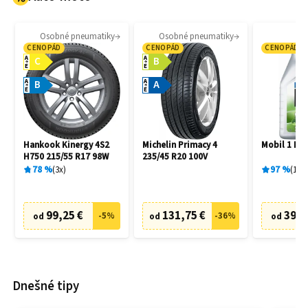
Osobné pneumatiky
Osobné pneumatiky
Mo
CENOPÁD
CENOPÁD
CENOPÁD
A
A
C
B
E
E
A
A
B
A
E
E
Hankook Kinergy 4S2
Michelin Primacy 4
Mobil 1 ESP
H750 215/55 R17 98W
235/45 R20 100V
78
%
3
x
97
%
166
99,25 €
131,75 €
39,9
-
5
%
-
36
%
od
od
od
Dnešné tipy