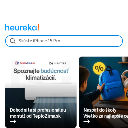
Skúste iPhone 15 Pro
Dohodnite si profesionálnu
Naspäť do školy
montáž od TeploZima.sk
Všetko za najlepšie c