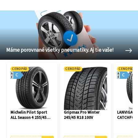
Máme porovnané všetky pneumatiky. Aj tie vaše!
CENOPÁD
CENOPÁD
CENOPÁD
A
A
C
C
E
E
Michelin Pilot Sport
Gripmax Pro Winter
LANVIGATO
ALL Season 4 255/45
245/45 R18 100V
CATCHFORS 
R21 106V
R16 94V