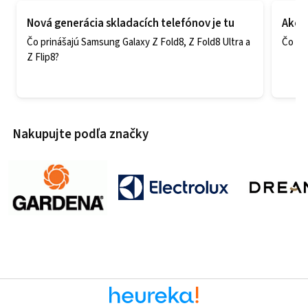
Nová generácia skladacích telefónov je tu
Ako v
Čo prinášajú Samsung Galaxy Z Fold8, Z Fold8 Ultra a
Čo zao
Z Flip8?
Nakupujte podľa značky