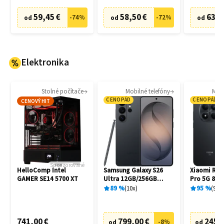
59,45 €
58,50 €
63,8
-
74
%
-
72
%
od
od
od
Elektronika
Stolné počítače
Mobilné telefóny
Mobi
CENOPÁD
CENOPÁD
CENOVÝ HIT
Sponzorované
HelloComp Intel
Samsung Galaxy S26
Xiaomi Red
GAMER SE14 5700 XT
Ultra 12GB/256GB
Pro 5G 8G
S948B Black
Black
89
%
10
x
95
%
94
x
741,00 €
799,00 €
245,
-
8
%
od
od