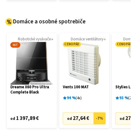
Domáce a osobné spotrebiče
Robotické vysávače
Domáce ventilátory
Domáce 
CENOPÁD
CENOPÁD
HIT
Sponzorované
Dreame X60 Pro Ultra
Vents 100 MAT
Stylies Lac
Complete Black
94
%
4
x
93
%
2
x
1 397,89 €
27,64 €
27,0
-
7
%
od
od
od