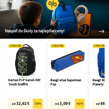
Naspäť do školy za najlepšie ceny!
CENOPÁD
CENOPÁD
CENOPÁD
Karton P+P batoh OXY
Baagl etue Superman
Baagl SET 3
Touch Graffiti
Pop
Planety
32,62 €
3,00 €
66,7
-
30
%
-
42
%
od
od
od