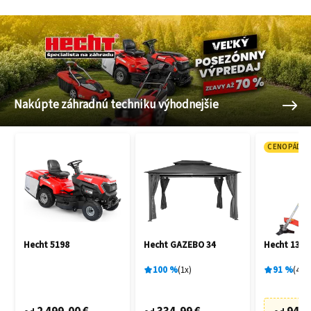
Nakúpte záhradnú techniku výhodnejšie
CENOPÁD
Hecht 5198
Hecht GAZEBO 34
Hecht 135 
100
%
1
x
91
%
48
x