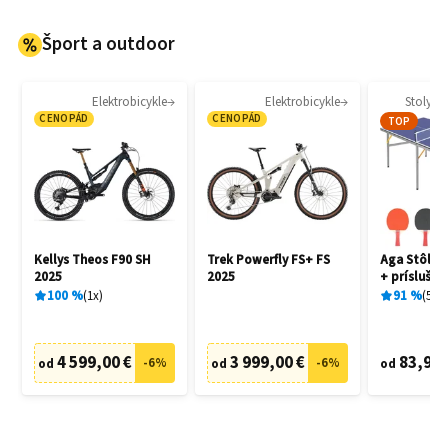
Šport a outdoor
Elektrobicykle
Elektrobicykle
Stoly na
CENOPÁD
CENOPÁD
TOP
Kellys Theos F90 SH
Trek Powerfly FS+ FS
Aga Stôl na
2025
2025
+ prísluše
100
%
1
x
91
%
5
x
4 599,00 €
3 999,00 €
83,90 
-
6
%
-
6
%
od
od
od