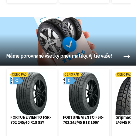
Máme porovnané všetky pneumatiky. Aj tie vaše!
CENOPÁD
CENOPÁD
CENOPÁD
A
A
C
C
E
E
FORTUNE VIENTO FSR-
FORTUNE VIENTO FSR-
Gripmax Pr
702 245/40 R19 98Y
702 245/45 R18 100Y
245/45 R18