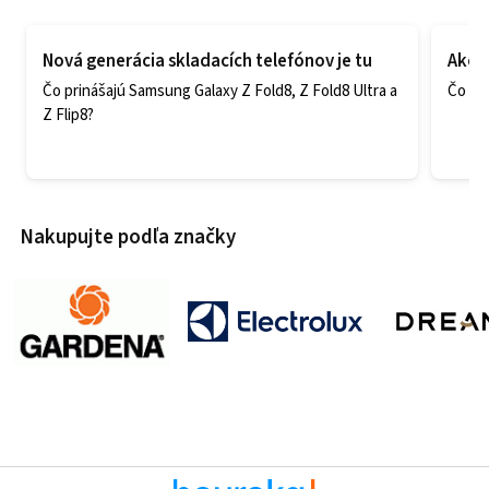
Nová generácia skladacích telefónov je tu
Ako v
Čo prinášajú Samsung Galaxy Z Fold8, Z Fold8 Ultra a
Čo zao
Z Flip8?
Nakupujte podľa značky