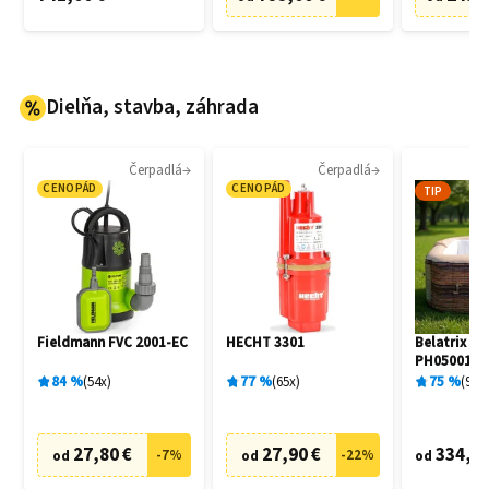
Dielňa, stavba, záhrada
Čerpadlá
Čerpadlá
CENOPÁD
CENOPÁD
TIP
Fieldmann FVC 2001-EC
HECHT 3301
Belatrix So
PH050013S
84
%
54
x
77
%
65
x
75
%
9
x
27,80 €
27,90 €
334,72
-
7
%
-
22
%
od
od
od