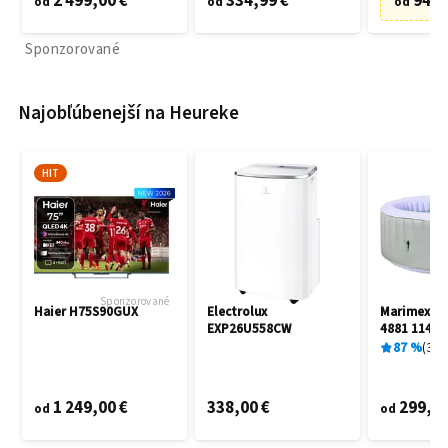
2 499,00 €
334,99 €
94,9
od
od
od
Sponzorované
Najobľúbenejší na Heureke
HIT
Sponzorované
Haier H75S90GUX
Electrolux
Marimex A
EXP26U558CW
4881 11400
87
%
3
x
1 249,00 €
338,00 €
299,00
od
od