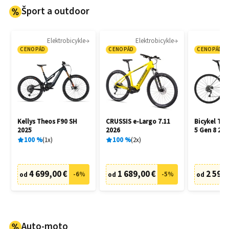
Šport a outdoor
Elektrobicykle
Elektrobicykle
CENOPÁD
CENOPÁD
CENOPÁD
Kellys Theos F90 SH
CRUSSIS e-Largo 7.11
Bicykel Tr
2025
2026
5 Gen 8 202
100
%
1
x
100
%
2
x
4 699,00 €
1 689,00 €
2 599,
-
6
%
-
5
%
od
od
od
Auto-moto