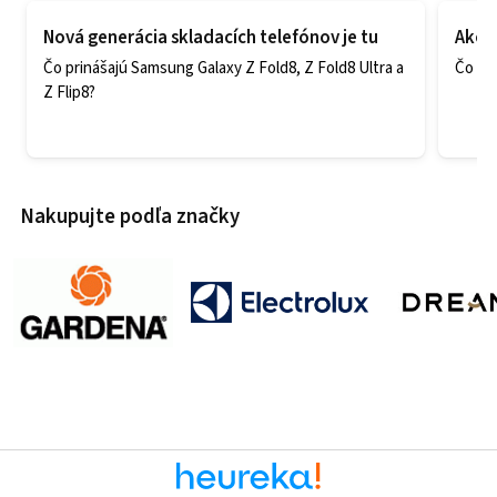
Nová generácia skladacích telefónov je tu
Ako v
Čo prinášajú Samsung Galaxy Z Fold8, Z Fold8 Ultra a
Čo zao
Z Flip8?
Nakupujte podľa značky