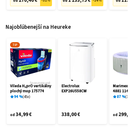
270,40 €
1 133,75 €
115,
-
32
%
-
14
%
od
od
od
Najobľúbenejší na Heureke
TIP
Sponzorované
Vileda H₂prO vertikálny
Electrolux
Marimex A
plochý mop 175774
EXP26U558CW
4881 11400
94
%
45
x
87
%
3
x
34,99 €
338,00 €
299,00
od
od