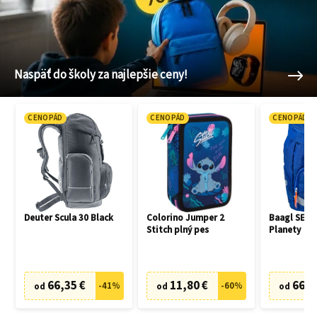
Naspäť do školy za najlepšie ceny!
CENOPÁD
CENOPÁD
CENOPÁD
Deuter Scula 30 Black
Colorino Jumper 2
Baagl SET 3
Stitch plný pes
Planety
66,35 €
11,80 €
66,7
-
41
%
-
60
%
od
od
od