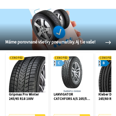
Máme porovnané všetky pneumatiky. Aj tie vaše!
CENOPÁD
CENOPÁD
CENOPÁD
A
A
C
B
E
E
Gripmax Pro Winter
LANVIGATOR
Kleber Dyn
245/45 R18 100V
CATCHFORS A/S 205/55
165/60 R14
R16 94V