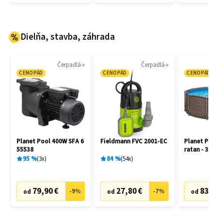
Dielňa, stavba, záhrada
Čerpadlá
Čerpadlá
CENOPÁD
CENOPÁD
CENOPÁD
Planet Pool 400W SFA 6
Fieldmann FVC 2001-EC
Planet Poo
55538
ratan - 305
95
%
3
x
84
%
54
x
79,90 €
27,80 €
83,6
-
9
%
-
7
%
od
od
od