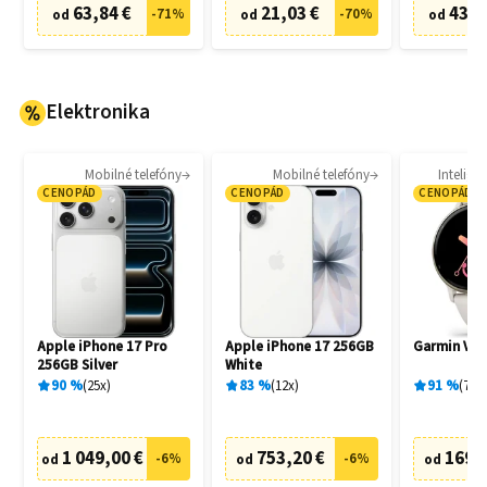
63,84 €
21,03 €
43,3
-
71
%
-
70
%
od
od
od
Elektronika
Mobilné telefóny
Mobilné telefóny
Intelige
CENOPÁD
CENOPÁD
CENOPÁD
Apple iPhone 17 Pro
Apple iPhone 17 256GB
Garmin Vívo
256GB Silver
White
90
%
25
x
83
%
12
x
91
%
78
x
1 049,00 €
753,20 €
169,
-
6
%
-
6
%
od
od
od