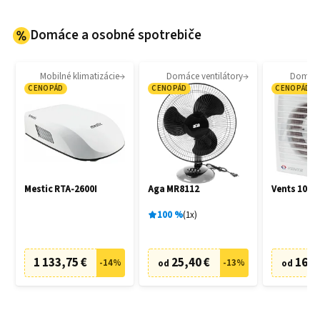
Domáce a osobné spotrebiče
Mobilné klimatizácie
Domáce ventilátory
Domáce 
CENOPÁD
CENOPÁD
CENOPÁD
Mestic RTA-2600I
Aga MR8112
Vents 100 S
100
%
1
x
1 133,75 €
25,40 €
16,0
-
14
%
-
13
%
od
od