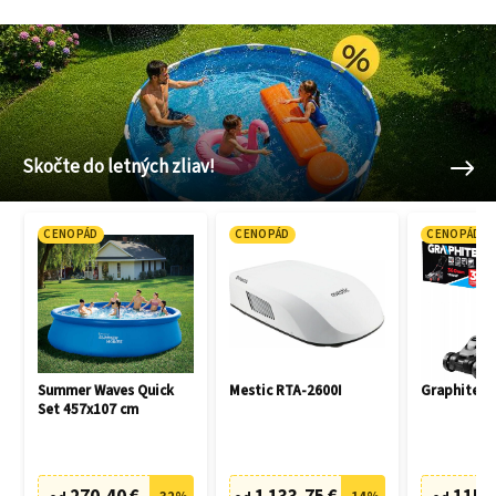
Skočte do letných zliav!
CENOPÁD
CENOPÁD
CENOPÁD
Summer Waves Quick
Mestic RTA-2600I
Graphite 5
Set 457x107 cm