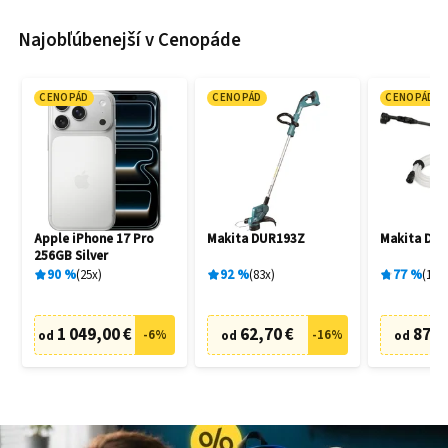
Najobľúbenejší v Cenopáde
CENOPÁD
CENOPÁD
CENOPÁD
Apple iPhone 17 Pro
Makita DUR193Z
Makita DH
256GB Silver
90
%
25
x
92
%
83
x
77
%
19
x
1 049,00 €
62,70 €
87,6
-
6
%
-
16
%
od
od
od