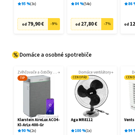
filtrá
95
%
3
x
84
%
54
x
86
79,90 €
27,80 €
12
-
9
%
-
7
%
od
od
od
Domáce a osobné spotrebiče
Zvlhčovače a čističky vzduchu
Domáce ventilátory
D
CENOPÁD
CENO
TIP
Sponzorované
Klarstein AireLux ACO4-
Aga MR8112
Vents
Kl-ArLx-400-Gr
90
%
2
x
100
%
1
x
94