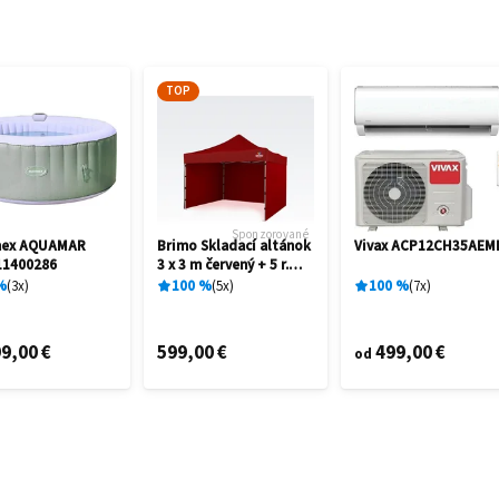
TOP
Sponzorované
mex AQUAMAR
Brimo Skladací altánok
Vivax ACP12CH35AEM
11400286
3 x 3 m červený + 5 r.
záruka
%
3
x
100
%
5
x
100
%
7
x
9,00 €
599,00 €
499,00 €
od