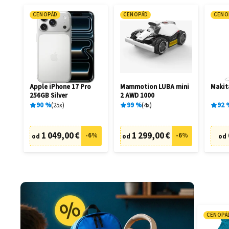
CENOPÁD
CENOPÁD
CENO
Apple iPhone 17 Pro
Mammotion LUBA mini
Makit
256GB Silver
2 AWD 1000
90
%
25
x
99
%
4
x
92
1 049,00 €
1 299,00 €
-
6
%
-
6
%
od
od
od
CENOPÁ