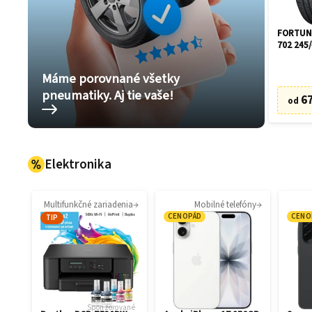
FORTUNE
702 245/
Máme porovnané všetky
pneumatiky. Aj tie vaše!
67
od
Elektronika
Multifunkčné zariadenia
Mobilné telefóny
CENOPÁD
CENO
TIP
Sponzorované