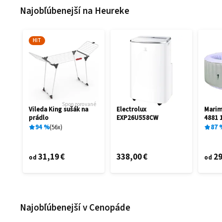
Najobľúbenejší na Heureke
HIT
Sponzorované
Vileda King sušák na
Electrolux
Mari
prádlo
EXP26U558CW
4881 
94
%
56
x
87
31,19 €
338,00 €
29
od
od
Najobľúbenejší v Cenopáde