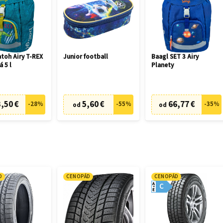
toh Airy T-REX
Junior football
Baagl SET 3 Airy
á 5 l
Planety
,50 €
5,60 €
66,77 €
-
28
%
-
55
%
-
35
%
od
od
D
CENOPÁD
CENOPÁD
A
C
E