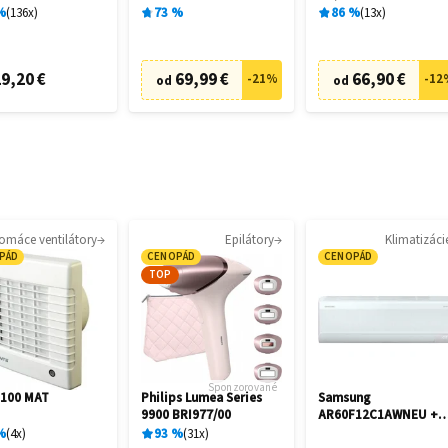
cia
%
136
x
73
%
86
%
13
x
9,20 €
69,99 €
66,90 €
-
21
%
-
12
od
od
omáce ventilátory
Epilátory
Klimatizáci
PÁD
CENOPÁD
CENOPÁD
TOP
Sponzorované
 100 MAT
Philips Lumea Series
Samsung
9900 BRI977/00
AR60F12C1AWNEU +
AR60F12C1AWXE
%
4
x
93
%
31
x