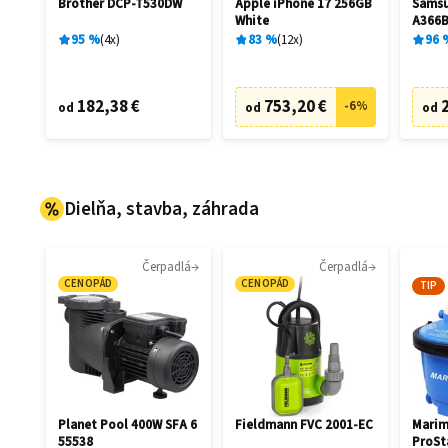
Brother DCP-T530DW
Apple iPhone 17 256GB
Samsu
White
A366B
Aweso
95
%
4
x
83
%
12
x
96
182,38 €
753,20 €
-
6
%
od
od
od
Dielňa, stavba, záhrada
Čerpadlá
Čerpadlá
CENOPÁD
CENOPÁD
TIP
Planet Pool 400W SFA 6
Fieldmann FVC 2001-EC
Marim
55538
ProSt