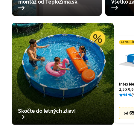
montáž od TeploZima.sk
Všetko za
CENOPÁ
Intex Me
1,5 x 0,
94
%
Skočte do letných zliav!
65
od