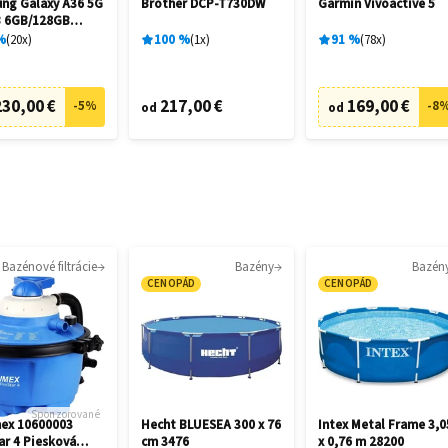
ng Galaxy A36 5G
Brother DCP-T730DW
Garmin Vívoactive 5
 6GB/128GB
me Black
%
20
x
100
%
1
x
91
%
78
x
230,00 €
217,00 €
169,00 €
-
5
%
-
8
od
od
Bazénové filtrácie
Bazény
Bazén
CENOPÁD
CENOPÁD
Sponzorované
ex 10600003
Hecht BLUESEA 300 x 76
Intex Metal Frame 3,0
ar 4 Piesková
cm 3476
x 0,76 m 28200