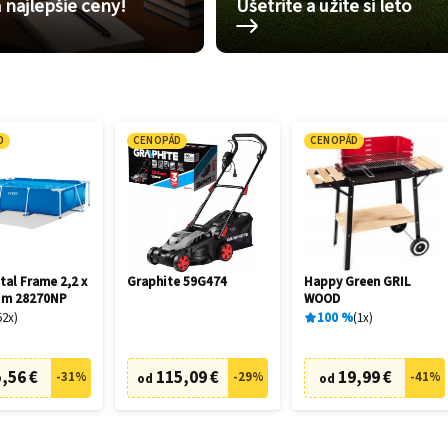
 najlepšie ceny!
Ušetrite a užite si leto
D
CENOPÁD
CENOPÁD
tal Frame 2,2 x
Graphite 59G474
Happy Green GRIL
6 m 28270NP
WOOD
52
x
100
%
1
x
,56 €
115,09 €
19,99 €
-
31
%
-
29
%
-
41
%
od
od