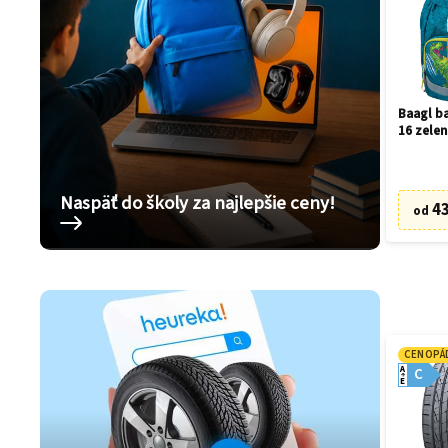
Baagl ba
16 zelen
Naspäť do školy za najlepšie ceny!
43
od
CENOPÁ
A
C
E