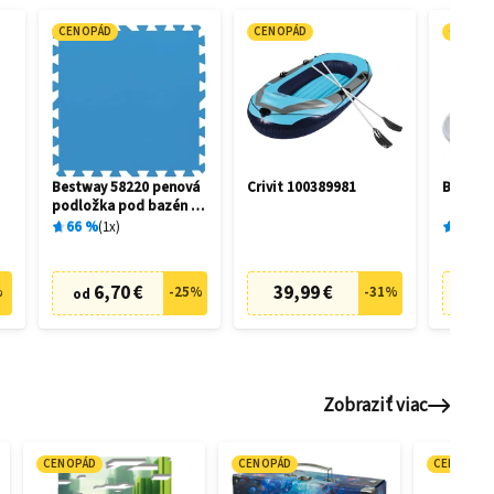
CENOPÁD
CENOPÁD
CENOP
Bestway 58220 penová
Crivit 100389981
Bestway
podložka pod bazén 50
x 50 cm (9 ks)
66
%
1
x
91
%
6,70 €
39,99 €
7
%
-
25
%
-
31
%
od
od
Zobraziť viac
CENOPÁD
CENOPÁD
CENOPÁD