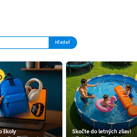
Hľadať
o školy
Skočte do letných zliav!