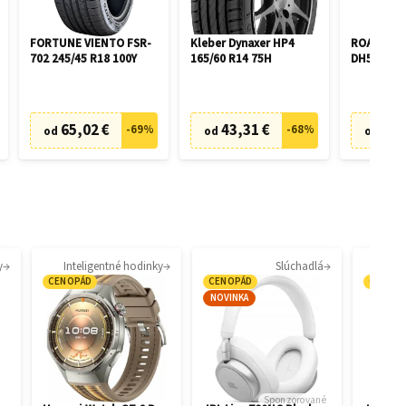
FORTUNE VIENTO FSR-
Kleber Dynaxer HP4
ROADX P
702 245/45 R18 100Y
165/60 R14 75H
DH51 195/
65,02 €
43,31 €
46,
-
69
%
-
68
%
od
od
od
y
Inteligentné hodinky
Slúchadlá
CENOPÁD
CENOPÁD
CENOP
NOVINKA
Sponzorované