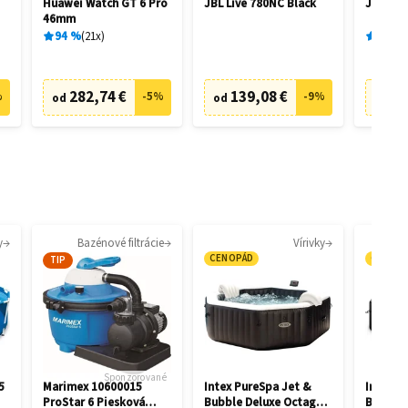
Huawei Watch GT 6 Pro
JBL Live 780NC Black
JBL Liv
46mm
94
%
21
x
89
%
282,74 €
139,08 €
6
%
-
5
%
-
9
%
od
od
od
y
Bazénové filtrácie
Vírivky
CENOPÁD
CENOP
TIP
Sponzorované
5
Marimex 10600015
Intex PureSpa Jet &
Intex P
ProStar 6 Piesková
Bubble Deluxe Octagon
Bubble 