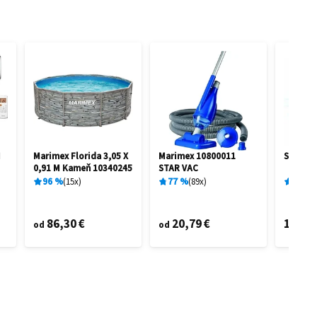
I
Marimex Florida 3,05 X
Marimex 10800011
Sencor
0,91 M Kameň 10340245
STAR VAC
96
%
15
x
77
%
89
x
68
%
86,30 €
20,79 €
116,3
od
od