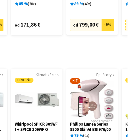
filtrácia
28462
28458
85
%
30
x
89
%
40
x
89
%
171,86 €
799,00 €
73
%
-
9
%
od
od
od
e
Klimatizácie
Epilátory
CENOPÁD
CENOP
HIT
Sponzorované
Whirlpool SPICR 309WF
Philips Lumea Series
Kärcher
I + SPICR 309WF O
9900 SkinAI BRI976/00
1.081-4
79
%
6
x
87
%