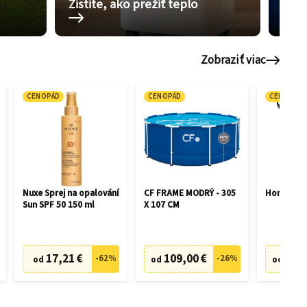
Zistite, ako prežiť teplo
Pom
Zobraziť viac
CENOPÁD
CENOPÁD
CENOPÁD
Nuxe Sprej na opalování
CF FRAME MODRÝ - 305
Honda HR
Sun SPF 50 150 ml
X 107 CM
17,21 €
109,00 €
505,
-
62
%
-
26
%
od
od
od