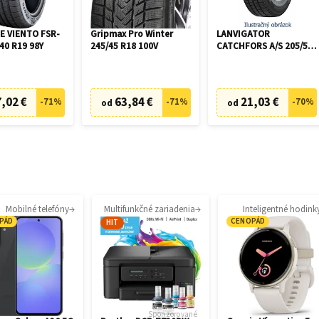
 VIENTO FSR-
Gripmax Pro Winter
LANVIGATOR
40 R19 98Y
245/45 R18 100V
CATCHFORS A/S 205/55
R16 94V
,02 €
63,84 €
21,03 €
-
71
%
-
71
%
-
70
%
od
od
Mobilné telefóny
Multifunkčné zariadenia
Inteligentné hodink
PÁD
CENOPÁD
HIT
Sponzorované