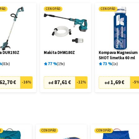
PÁD
CENOPÁD
CENOPÁD
a DUR193Z
Makita DHW180Z
Kompava Magnesium
SHOT limetka 60 ml
%
83
x
77
%
19
x
73
%
1
x
62,70 €
87,61 €
1,69 €
-
16
%
-
12
%
-
5
od
od
D
CENOPÁD
CENOPÁD