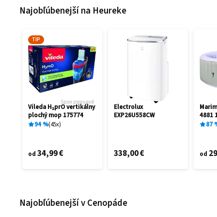
Najobľúbenejší na Heureke
TIP
Sponzorované
Vileda H₂prO vertikálny
Electrolux
Mari
plochý mop 175774
EXP26U558CW
4881 
94
%
45
x
87
34,99 €
338,00 €
29
od
od
Najobľúbenejší v Cenopáde