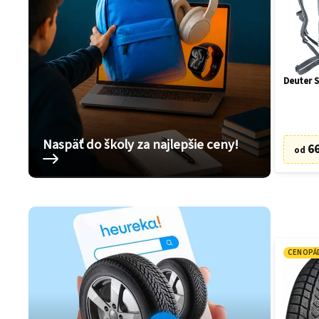
Deuter S
Naspäť do školy za najlepšie ceny!
66
od
CENOPÁ