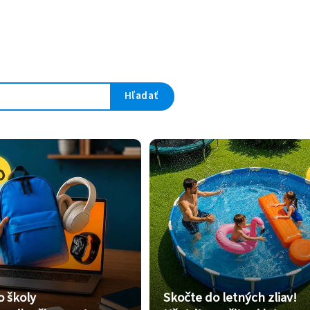
Hľadať
o školy
Skočte do letných zliav!