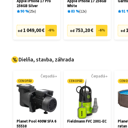
Apple iPhone 17 Pro
Apple iPhone 17 256GB
Garmi
256GB Silver
White
90
%
25
x
83
%
12
x
91
1 049,00 €
753,20 €
-
6
%
-
6
%
od
od
od
Dielňa, stavba, záhrada
Čerpadlá
Čerpadlá
CENOPÁD
CENOPÁD
CENO
Planet Pool 400W SFA 6
Fieldmann FVC 2001-EC
Plane
55538
ratan 