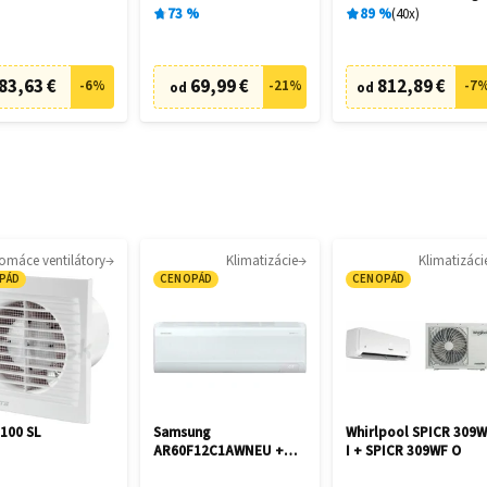
28462
73
%
89
%
40
x
83,63 €
69,99 €
812,89 €
-
6
%
-
21
%
-
7
od
od
omáce ventilátory
Klimatizácie
Klimatizáci
PÁD
CENOPÁD
CENOPÁD
 100 SL
Samsung
Whirlpool SPICR 309
AR60F12C1AWNEU +
I + SPICR 309WF O
AR60F12C1AWXE