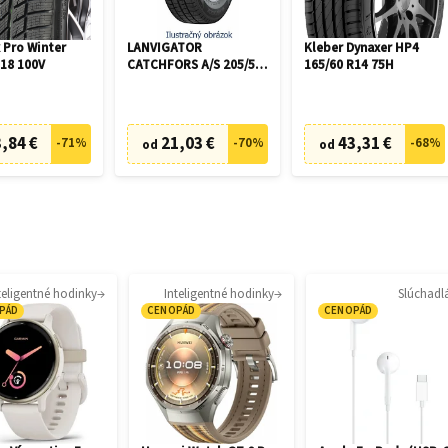
 Pro Winter
LANVIGATOR
Kleber Dynaxer HP4
R18 100V
CATCHFORS A/S 205/55
165/60 R14 75H
R16 94V
,84 €
21,03 €
43,31 €
-
71
%
-
70
%
-
68
%
od
od
teligentné hodinky
Inteligentné hodinky
Slúchadl
PÁD
CENOPÁD
CENOPÁD