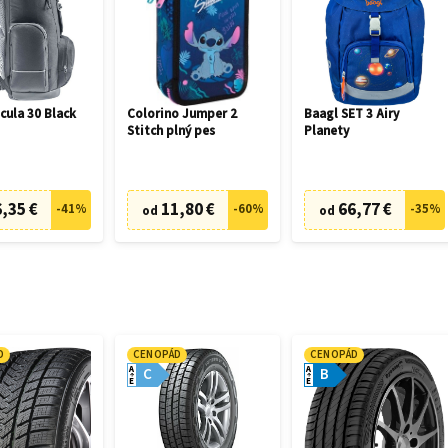
cula 30 Black
Colorino Jumper 2
Baagl SET 3 Airy
Stitch plný pes
Planety
,35 €
11,80 €
66,77 €
-
41
%
-
60
%
-
35
%
od
od
D
CENOPÁD
CENOPÁD
A
A
C
B
E
E