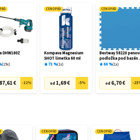
PÁD
CENOPÁD
CENOPÁD
ta DHW180Z
Kompava Magnesium
Bestway 58220 penov
SHOT limetka 60 ml
podložka pod bazén 
x 50 cm (9 ks)
%
19
x
73
%
1
x
66
%
1
x
87,61 €
1,69 €
6,70 €
-
12
%
-
5
%
-
25
od
od
D
CENOPÁD
CENOPÁD