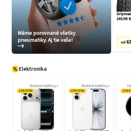
Gripmax
245/45 
Máme porovnané všetky
pneumatiky. Aj tie vaše!
63
od
Elektronika
Mobilné telefóny
Mobilné telefóny
In
CENOPÁD
CENOPÁD
CENO