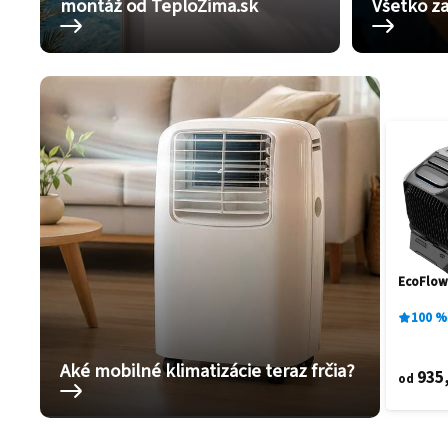
montáž od TeploZima.sk
Všetko za
EcoFlow
100
%
Aké mobilné klimatizácie teraz frčia?
935
od