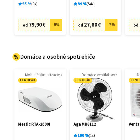
95
%
3
x
84
%
54
x
79,90 €
27,80 €
-
9
%
-
7
%
od
od
od
Domáce a osobné spotrebiče
Mobilné klimatizácie
Domáce ventilátory
D
CENOPÁD
CENOPÁD
CENO
Mestic RTA-2600I
Aga MR8112
Vents
100
%
1
x