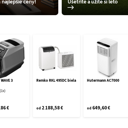
 najlepšie ceny!
Ušetrite a užite si leto
 WAVE 3
Remko RKL 495DC biela
Hutermann AC7000
1
x
,86 €
2 188,58 €
649,60 €
od
od