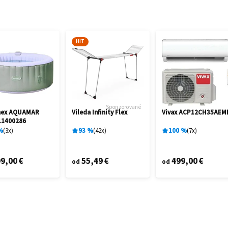
HIT
Sponzorované
mex AQUAMAR
Vileda Infinity Flex
Vivax ACP12CH35AEM
11400286
%
3
x
93
%
42
x
100
%
7
x
9,00 €
55,49 €
499,00 €
od
od