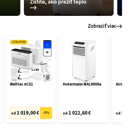
Zistite, ako prežiť teplo
Pom
Zobraziť viac
CENOPÁD
Welltec ACS1
Hutermann MAL9000a
Airwell M
1 019,00 €
1 022,60 €
816,5
-
9
%
od
od
od