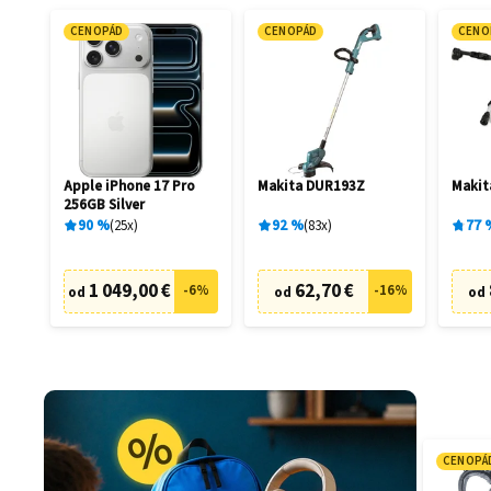
CENOPÁD
CENOPÁD
CENO
Apple iPhone 17 Pro
Makita DUR193Z
Maki
256GB Silver
90
%
25
x
92
%
83
x
77
1 049,00 €
62,70 €
-
6
%
-
16
%
od
od
od
CENOPÁ