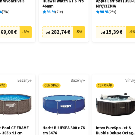
n Vívoactive 5
Huawei Watch GT 6 Pro
Apple EarPods (USB‑
46mm
MYQY3ZM/A
%
78
x
94
%
21
x
90
%
25
x
169,00 €
282,74 €
15,39 €
-
8
%
-
5
%
-
9
od
od
Bazény
Bazény
Vírivk
PÁD
CENOPÁD
CENOPÁD
t Pool CF FRAME
Hecht BLUESEA 300 x 76
Intex PureSpa Jet &
- 305 x 91 cm
cm 3476
Bubble Deluxe Octag