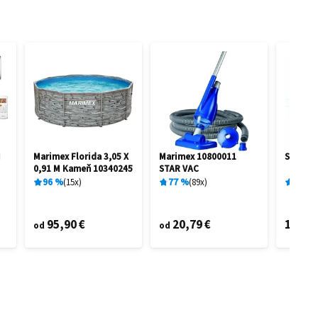
I
Marimex Florida 3,05 X
Marimex 10800011
Sencor
0,91 M Kameň 10340245
STAR VAC
96
%
15
x
77
%
89
x
68
%
95,90 €
20,79 €
116,3
od
od