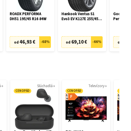
ROADX PERFORMA
Hankook Ventus S1
Goodyear 
DH51 195/45 R16 84W
Evo3 EV K127E 255/45
Performan
R19 104W
R17 100H
46,93 €
69,10 €
42,
-
68
%
-
66
%
od
od
od
á
Slúchadlá
Televízory
CENOPÁD
CENOPÁD
CENOP
A
A
F
E
G
G