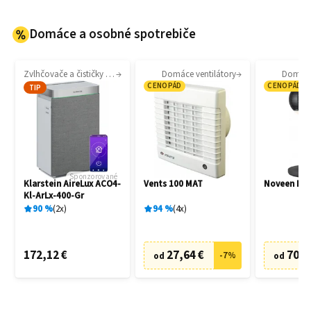
Domáce a osobné spotrebiče
Zvlhčovače a čističky vzduchu
Domáce ventilátory
Domáce 
CENOPÁD
CENOPÁD
TIP
Sponzorované
Klarstein AireLux ACO4-
Vents 100 MAT
Noveen F7
Kl-ArLx-400-Gr
90
%
2
x
94
%
4
x
172,12 €
27,64 €
70,6
-
7
%
od
od