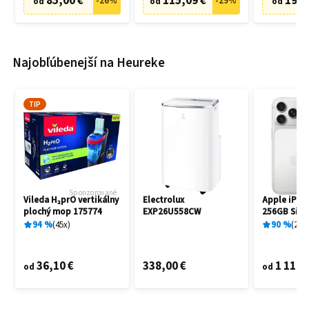
85,00 €
115,09 €
19,9
-
26
%
-
29
%
od
od
od
Najobľúbenejší na Heureke
TIP
Sponzorované
Vileda H₂prO vertikálny
Electrolux
Apple iPho
plochý mop 175774
EXP26U558CW
256GB Silve
94
%
45
x
90
%
25
x
36,10 €
338,00 €
1 119,
od
od