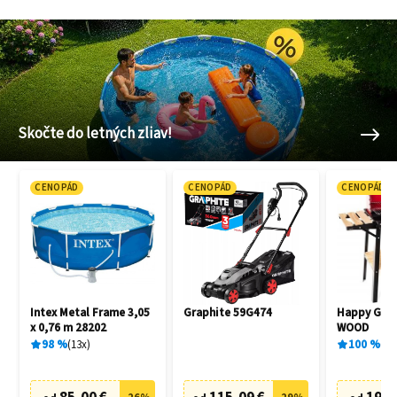
Skočte do letných zliav!
CENOPÁD
CENOPÁD
CENOPÁD
Intex Metal Frame 3,05
Graphite 59G474
Happy Gree
x 0,76 m 28202
WOOD
98
%
13
x
100
%
1
x