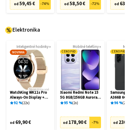
59,45 €
58,50 €
63,8
-
74
%
-
72
%
od
od
od
Elektronika
Inteligentné hodinky
Mobilné telefóny
Mobi
CENOPÁD
CENOPÁD
NOVINKA
Sponzorované
WatchKing WK11s Pro
Xiaomi Redmi Note 15
Samsung Ga
Always-On Display +
5G 8GB/256GB Aurora
A366B 6GB
Extra remienok
Purple
Awesome B
92
%
22
x
95
%
2
x
96
%
20
x
69,90 €
178,90 €
230,
-
7
%
od
od
od