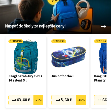
Naspäť do školy za najlepšie ceny!
CENOPÁD
CENOPÁD
CENOPÁD
Baagl batoh Airy T-REX
Junior football
Baagl SET 3
16 zelená 5 l
Planety
43,40 €
5,60 €
66,7
-
28
%
-
46
%
od
od
od