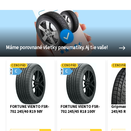
Máme porovnané všetky pneumatiky. Aj tie vaše!
CENOPÁD
CENOPÁD
CENOPÁD
A
A
C
C
E
E
FORTUNE VIENTO FSR-
FORTUNE VIENTO FSR-
Gripmax Pr
702 245/40 R19 98Y
702 245/45 R18 100Y
245/45 R18