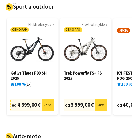
Šport a outdoor
Elektrobicykle
Elektrobicykle
Kor
CENOPÁD
CENOPÁD
AKCIA
Kellys Theos F90 SH
Trek Powerfly FS+ FS
KNIFESTOCK
2025
2025
FOG 250 ml
100
%
1
x
100
%
2
x
4 699,00 €
3 999,00 €
40,00 
-
5
%
-
6
%
od
od
od
Auto-moto