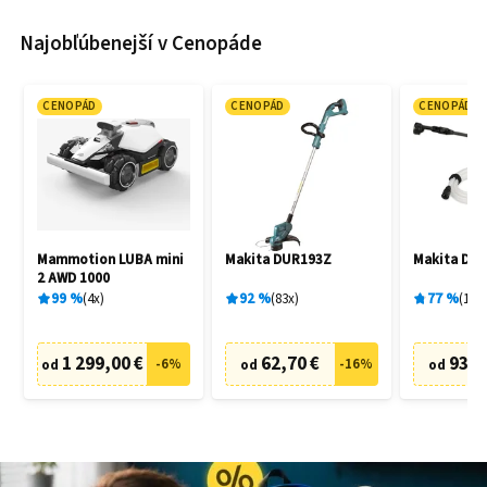
Najobľúbenejší v Cenopáde
CENOPÁD
CENOPÁD
CENOPÁD
Mammotion LUBA mini
Makita DUR193Z
Makita DH
2 AWD 1000
99
%
4
x
92
%
83
x
77
%
19
x
1 299,00 €
62,70 €
93,9
-
6
%
-
16
%
od
od
od