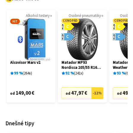
Alkohol testery
Osobné pneumatiky
Osobné
CENOPÁD
CENOPÁD
HIT
A
A
C
C
E
E
A
A
C
C
E
E
Sponzorované
Alcovisor Mars v2
Matador MP93
Matador MP
Nordicca 205/55 R16
Weather EV
91H
R16 91H
99
%
264
x
92
%
241
x
93
%
69
x
149,00 €
47,97 €
49,9
-
12
%
od
od
od
Dnešné tipy