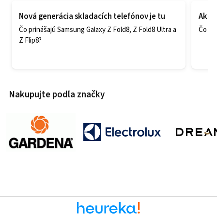
Nová generácia skladacích telefónov je tu
Ako v
Čo prinášajú Samsung Galaxy Z Fold8, Z Fold8 Ultra a
Čo zao
Z Flip8?
Nakupujte podľa značky