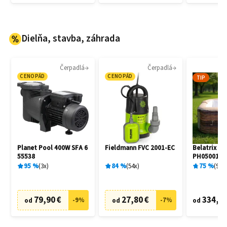
Dielňa, stavba, záhrada
Čerpadlá
Čerpadlá
CENOPÁD
CENOPÁD
TIP
Planet Pool 400W SFA 6
Fieldmann FVC 2001-EC
Belatrix So
55538
PH050013S
95
%
3
x
84
%
54
x
75
%
9
x
79,90 €
27,80 €
334,72
-
9
%
-
7
%
od
od
od