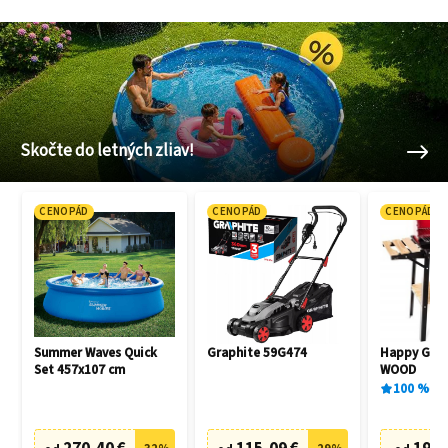
Skočte do letných zliav!
CENOPÁD
CENOPÁD
CENOPÁD
Summer Waves Quick
Graphite 59G474
Happy Gree
Set 457x107 cm
WOOD
100
%
1
x