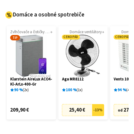
Domáce a osobné spotrebiče
Zvlhčovače a čističky vzduchu
Domáce ventilátory
Domáce 
CENOPÁD
CENOPÁD
TIP
Sponzorované
Klarstein AireLux ACO4-
Aga MR8112
Vents 100 
Kl-ArLx-400-Gr
90
%
2
x
100
%
1
x
94
%
4
x
209,90 €
25,40 €
27,6
-
13
%
od