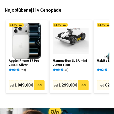
Najobľúbenejší v Cenopáde
CENOPÁD
CENOPÁD
CENOPÁD
Apple iPhone 17 Pro
Mammotion LUBA mini
Makita DU
256GB Silver
2 AWD 1000
90
%
25
x
99
%
4
x
92
%
83
x
1 049,00 €
1 299,00 €
62,7
-
6
%
-
6
%
od
od
od