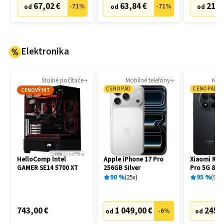
67,02 €
63,84 €
21,0
-
71
%
-
71
%
od
od
od
Elektronika
Stolné počítače
Mobilné telefóny
Mobi
CENOPÁD
CENOPÁD
CENOVÝ HIT
Sponzorované
HelloComp Intel
Apple iPhone 17 Pro
Xiaomi Red
GAMER SE14 5700 XT
256GB Silver
Pro 5G 8G
Black
90
%
25
x
95
%
94
x
743,00 €
1 049,00 €
245,
-
6
%
od
od