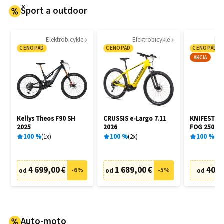
Šport a outdoor
Elektrobicykle
Elektrobicykle
Kor
CENOPÁD
CENOPÁD
CENOPÁD
AKCIA
Kellys Theos F90 SH
CRUSSIS e-Largo 7.11
KNIFESTOCK
2025
2026
FOG 250 ml
100
%
1
x
100
%
2
x
100
%
2
x
4 699,00 €
1 689,00 €
40,0
-
6
%
-
5
%
od
od
od
Auto-moto