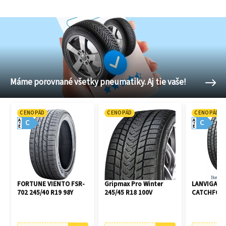
Máme porovnané všetky pneumatiky. Aj tie vaše!
CENOPÁD
CENOPÁD
CENOPÁD
A
A
C
C
E
E
FORTUNE VIENTO FSR-
Gripmax Pro Winter
LANVIGATO
702 245/40 R19 98Y
245/45 R18 100V
CATCHFORS 
R16 94V