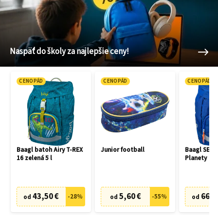
Naspäť do školy za najlepšie ceny!
CENOPÁD
CENOPÁD
CENOPÁD
Baagl batoh Airy T-REX
Junior football
Baagl SET 3
16 zelená 5 l
Planety
43,50 €
5,60 €
66,7
-
28
%
-
55
%
od
od
od