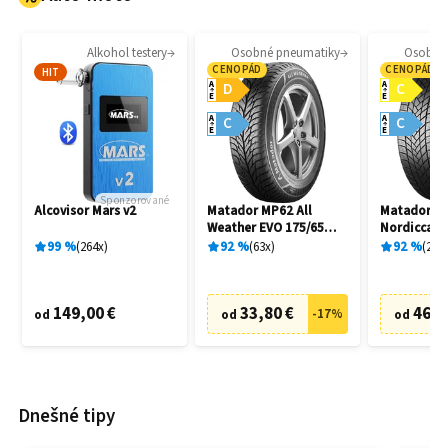
Alkohol testery
Osobné pneumatiky
Osobné
CENOPÁD
CENOPÁD
HIT
A
A
D
C
E
E
A
A
C
C
E
E
Sponzorované
Alcovisor Mars v2
Matador MP62 All
Matador M
Weather EVO 175/65
Nordicca 2
R14 82T
91H
99
%
264
x
92
%
63
x
92
%
241
149,00 €
33,80 €
46,7
-
17
%
od
od
od
Dnešné tipy