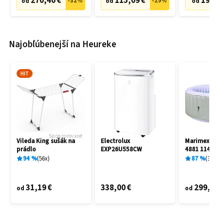
270,40 €
115,09 €
19,9
-
32
%
-
29
%
od
od
od
Najobľúbenejší na Heureke
HIT
Sponzorované
Vileda King sušák na
Electrolux
Marimex A
prádlo
EXP26U558CW
4881 11400
94
%
56
x
87
%
3
x
31,19 €
338,00 €
299,00
od
od