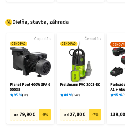
Dielňa, stavba, záhrada
Čerpadlá
Čerpadlá
CENOPÁD
CENOPÁD
CENOVÝ HIT
Planet Pool 400W SFA 6
Fieldmann FVC 2001-EC
Parkside 2
55538
A1 + Akumu
Ah, 2 kusy +
95
%
3
x
84
%
54
x
95
%
5
x
79,90 €
27,80 €
139,00 €
-
9
%
-
7
%
od
od