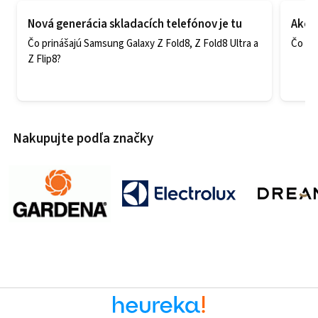
Nová generácia skladacích telefónov je tu
Ako v
Čo prinášajú Samsung Galaxy Z Fold8, Z Fold8 Ultra a
Čo zao
Z Flip8?
Nakupujte podľa značky