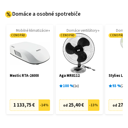
Domáce a osobné spotrebiče
Mobilné klimatizácie
Domáce ventilátory
Domáce 
CENOPÁD
CENOPÁD
CENOPÁD
Mestic RTA-2600I
Aga MR8112
Stylies Lac
100
%
1
x
93
%
2
x
1 133,75 €
25,40 €
27,0
-
14
%
-
13
%
od
od