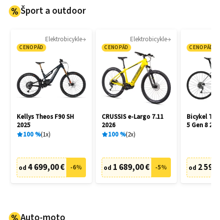
Šport a outdoor
Elektrobicykle
Elektrobicykle
CENOPÁD
CENOPÁD
CENOPÁD
Kellys Theos F90 SH
CRUSSIS e-Largo 7.11
Bicykel Tr
2025
2026
5 Gen 8 202
100
%
1
x
100
%
2
x
4 699,00 €
1 689,00 €
2 599,
-
6
%
-
5
%
od
od
od
Auto-moto