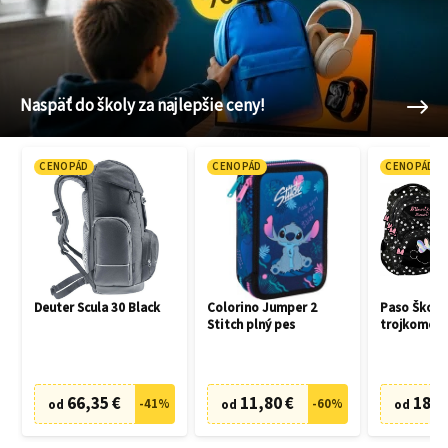
Naspäť do školy za najlepšie ceny!
CENOPÁD
CENOPÁD
CENOPÁD
Deuter Scula 30 Black
Colorino Jumper 2
Paso Školsk
Stitch plný pes
trojkomoro
peračník M
66,35 €
11,80 €
18,2
-
41
%
-
60
%
od
od
od