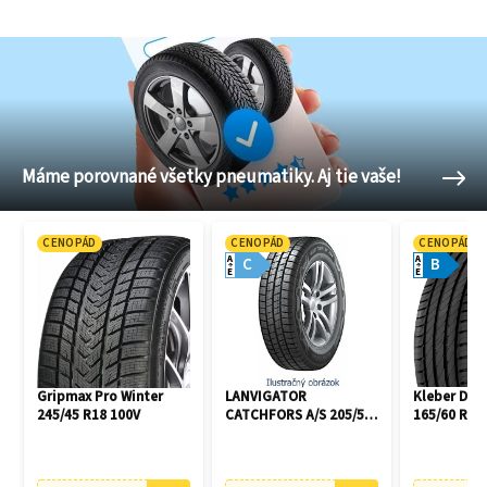
Máme porovnané všetky pneumatiky. Aj tie vaše!
CENOPÁD
CENOPÁD
CENOPÁD
A
A
C
B
E
E
Gripmax Pro Winter
LANVIGATOR
Kleber Dyn
245/45 R18 100V
CATCHFORS A/S 205/55
165/60 R14
R16 94V