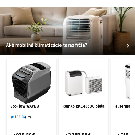
Aké mobilné klimatizácie teraz frčia?
EcoFlow WAVE 3
Remko RKL 495DC biela
Hutermann
100
%
1
x