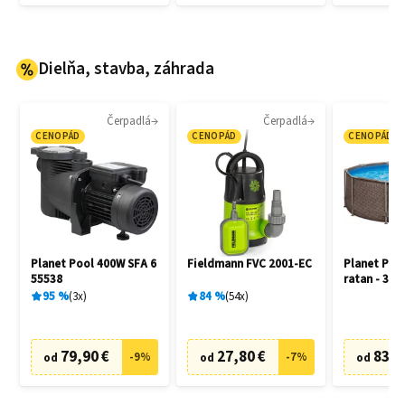
Dielňa, stavba, záhrada
Čerpadlá
Čerpadlá
CENOPÁD
CENOPÁD
CENOPÁD
Planet Pool 400W SFA 6
Fieldmann FVC 2001-EC
Planet Poo
55538
ratan - 305
95
%
3
x
84
%
54
x
79,90 €
27,80 €
83,6
-
9
%
-
7
%
od
od
od