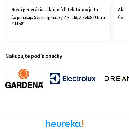
Nová generácia skladacích telefónov je tu
Ako v
Čo prinášajú Samsung Galaxy Z Fold8, Z Fold8 Ultra a
Čo zao
Z Flip8?
Nakupujte podľa značky