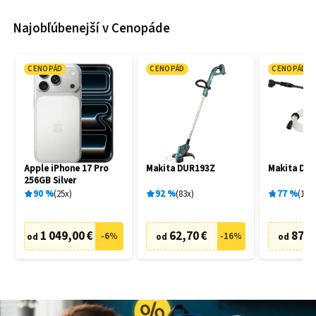
Najobľúbenejší v Cenopáde
CENOPÁD
CENOPÁD
CENOPÁD
Apple iPhone 17 Pro
Makita DUR193Z
Makita DH
256GB Silver
90
%
25
x
92
%
83
x
77
%
19
x
1 049,00 €
62,70 €
87,6
-
6
%
-
16
%
od
od
od