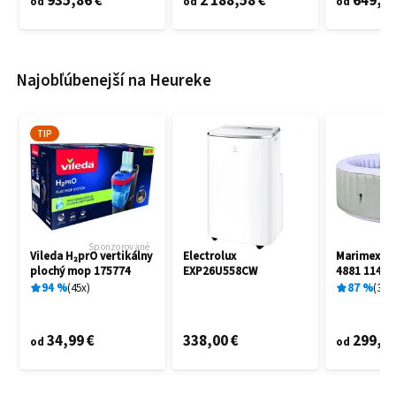
935,86 €
2 188,58 €
649,60
od
od
od
Najobľúbenejší na Heureke
TIP
Sponzorované
Vileda H₂prO vertikálny
Electrolux
Marimex A
plochý mop 175774
EXP26U558CW
4881 11400
94
%
45
x
87
%
3
x
34,99 €
338,00 €
299,00
od
od