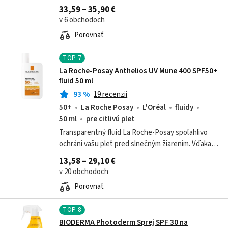
ktorá sa ľahko rozotiera a rýchlo vstrebáva.
33,59 – 35,90 €
Vhodná pre celú rodinu, ideálna pre...
v 6 obchodoch
Porovnať
TOP
7
La Roche-Posay Anthelios UV Mune 400 SPF50+
fluid 50 ml
93
%
19 recenzií
50+
La Roche Posay
L'Oréal
fluidy
50 ml
pre citlivú pleť
Transparentný fluid La Roche-Posay spoľahlivo
ochráni vašu pleť pred slnečným žiarením. Vďaka
ľahkému zloženiu nepremastňuje pokožku a
13,58 – 29,10 €
zanecháva ju hydratovanú.
v 20 obchodoch
Porovnať
TOP
8
BIODERMA Photoderm Sprej SPF 30 na