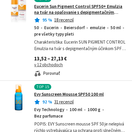
Eucerin Sun Pigment Control SPF50+ Emulzia
na tvár na opaľovanie s depigmentačným
účinkom 50 ml
95
%
18 recenzií
50
Eucerin
Beiersdorf
emulzie
50 ml
pre všetky typy pleti
Charakteristika: Eucerin SUN PIGMENT CONTROL
Emulzia na tvár s depigmentačným účinkom SPF
50+ UV žiarenie je hlavnou príčinou slnečného
13,52 – 27,13 €
poškodenia pleti, ale aj...
v 12 obchodoch
Porovnať
TOP
15
Evy Sunscreen Mousse SPF50 100 ml
92
%
31 recenzií
Evy Technology
100 ml
1000 g
Bez parfumace
POPIS: EVY Sunscreen mousse SPF 50 je nelepivá
rýchlo vstrebávajúca sa ochrana proti slnečnému