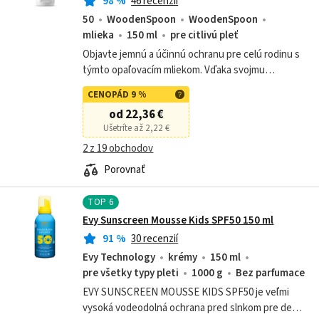
98
%
46 recenzií
50
WoodenSpoon
WoodenSpoon
mlieka
150 ml
pre citlivú pleť
Objavte jemnú a účinnú ochranu pre celú rodinu s
týmto opaľovacím mliekom. Vďaka svojmu
prírodnému zloženiu a SPF 50 sa stará aj o veľmi
CENOPÁD 9 %
citlivú pokožku.
od 22,36 €
Ušetríte až 2,22 €
2 z 19 obchodov
Porovnať
TOP
6
Evy Sunscreen Mousse Kids SPF50 150 ml
91
%
30 recenzií
Evy Technology
krémy
150 ml
pre všetky typy pleti
1000 g
Bez parfumace
EVY SUNSCREEN MOUSSE KIDS SPF50 je veľmi
vysoká vodeodolná ochrana pred slnkom pre deti,