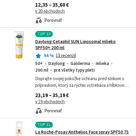
ochrana pokožky pred UVA a UVB žiarením vďaka
12,35 – 35,60 €
SPF 50+ a PA++++. Intenzívne hydratuje a...
v 20 obchodoch
Porovnať
TOP
10
Daylong Cetaphil SUN Liposomal mlieko
SPF50+ 200 ml
94
%
13 recenzií
50+
Daylong
Galderma
mlieka
200 ml
pre všetky typy pleti
Doprajte svojej pokožke ochranu pred slnkom s
prípravkom, ktorý sa rýchlo vstrebáva a hĺbkovo
hydratuje.
23,19 – 35,19 €
v 19 obchodoch
Porovnať
TOP
11
La Roche-Posay Anthelios Face spray SPF50 75