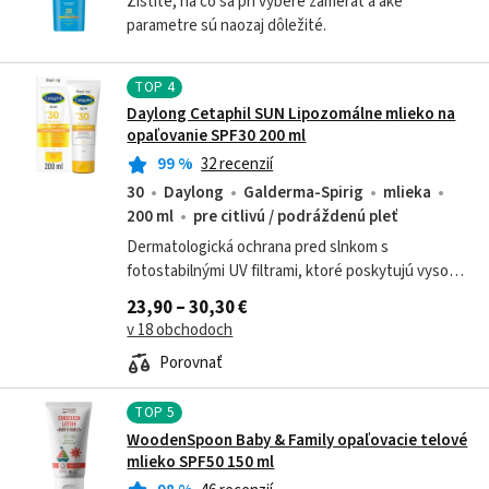
Zistite, na čo sa pri výbere zamerať a aké
parametre sú naozaj dôležité.
TOP
4
Daylong Cetaphil SUN Lipozomálne mlieko na
opaľovanie SPF30 200 ml
99
%
32 recenzií
30
Daylong
Galderma-Spirig
mlieka
200 ml
pre citlivú / podráždenú pleť
Dermatologická ochrana pred slnkom s
fotostabilnými UV filtrami, ktoré poskytujú vysoko
účinnú a okamžitú ochranu pred UVA a UVB
23,90 – 30,30 €
žiarením, chránia bunky a zabraňujú starnutiu...
v 18 obchodoch
Porovnať
TOP
5
WoodenSpoon Baby & Family opaľovacie telové
mlieko SPF50 150 ml