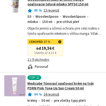
opaľovacie telové mlieko SPF50 150 ml
95
%
13 recenzií
50
WoodenSpoon
WoodenSpoon
mlieka
150 ml
pre citlivú pleť
Objavte jemnú a účinnú ochranu pre celú rodinu s
týmto opaľovacím mliekom s vôňou manga. Vďaka
svojmu prírodnému zloženiu a SPF 50 sa stará aj o
CENOPÁD 17 %
veľmi citlivú pokožku.
od 19,56 €
Ušetríte až 4,15 €
2 z 9 obchodov
Porovnať
TOP
21
Medicube Tónovací opaľovací krém na tvár
PDRN Pink Tone Up Sun Cream 50 ml
94
%
14 recenzií
krémy
50 ml
pre všetky typy pleti