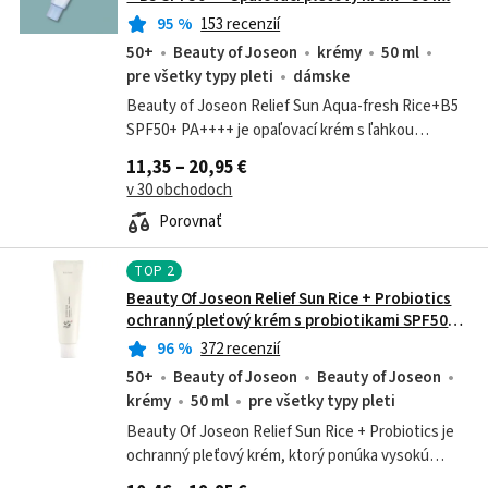
95
%
153 recenzií
50+
Beauty of Joseon
krémy
50 ml
pre všetky typy pleti
dámske
Beauty of Joseon Relief Sun Aqua-fresh Rice+B5
SPF50+ PA++++ je opaľovací krém s ľahkou
textúrou, ktorý sa rýchlo vstrebáva bez
11,35 – 20,95 €
zanechávania lepkavého pocitu alebo bielych...
v 30 obchodoch
Porovnať
TOP
2
Beauty Of Joseon Relief Sun Rice + Probiotics
ochranný pleťový krém s probiotikami SPF50+
50 ml
96
%
372 recenzií
50+
Beauty of Joseon
Beauty of Joseon
krémy
50 ml
pre všetky typy pleti
Beauty Of Joseon Relief Sun Rice + Probiotics je
ochranný pleťový krém, ktorý ponúka vysokú
úroveň UV ochrany a intenzívnej hydratácie.