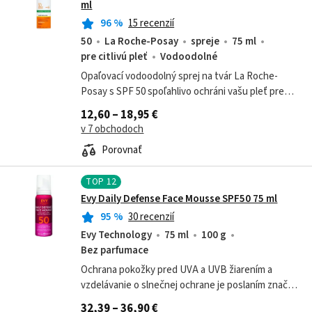
ml
96
%
15 recenzií
50
La Roche-Posay
spreje
75 ml
pre citlivú pleť
Vodoodolné
Opaľovací vodoodolný sprej na tvár La Roche-
Posay s SPF 50 spoľahlivo ochráni vašu pleť pred
slnečným žiarením. Nezanecháva mastný film.
12,60 – 18,95 €
Vychutnajte si jeho pohodlnú aplikáciu.
v 7 obchodoch
Porovnať
TOP
12
Evy Daily Defense Face Mousse SPF50 75 ml
95
%
30 recenzií
Evy Technology
75 ml
100 g
Bez parfumace
Ochrana pokožky pred UVA a UVB žiarením a
vzdelávanie o slnečnej ochrane je poslaním značky
EVY Technology. Preto vám prinášame limitovanú
32,39 – 36,90 €