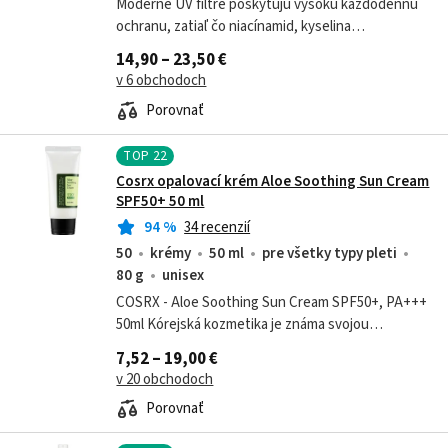
Moderné UV filtre poskytujú vysokú každodennú
ochranu, zatiaľ čo niacínamid, kyselina
hyalurónová, adenozín a PDRN dopĺňajú zloženie o
14,90 – 23,50 €
hydratačnú a ošetrujúcu starostlivosť....
v 6 obchodoch
Porovnať
TOP
22
Cosrx opalovací krém Aloe Soothing Sun Cream
SPF50+ 50 ml
94
%
34 recenzií
50
krémy
50 ml
pre všetky typy pleti
80 g
unisex
COSRX - Aloe Soothing Sun Cream SPF50+, PA+++
50ml Kórejská kozmetika je známa svojou
účinnosťou a jemnosťou voči pokožke. Jedným z
7,52 – 19,00 €
klenotov tejto kategórie je COSRX - Aloe...
v 20 obchodoch
Porovnať