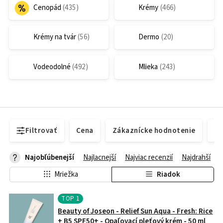
Cenopád
Krémy
Krémy na tvár
Dermo
Vodeodolné
Mlieka
Filtrovať
Cena
Zákaznícke hodnotenie
Do
Najobľúbenejší
Najlacnejší
Najviac recenzií
Najdrahší
Mriežka
Riadok
TOP
1
Beauty of Joseon - Relief Sun Aqua - Fresh: Rice
+ B5 SPF50+ - Opaľovací pleťový krém - 50 ml