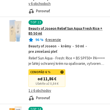
edíciu ružovej EVY peny s celoročnou...
v 6 obchodoch
Porovnať
TOP
13
Beauty of Joseon Relief Sun Aqua Fresh Rice +
B5 50 ml
96
%
4 recenzie
Beauty of Joseon
krémy
50 ml
pre zmiešanú pleť
Relief Sun Aqua - Fresh: Rice + B5 SPF50+ PA++++
je ľahký ochranný krém na opaľovanie, vytvorený
na báze zvlhčujúcich zložiek, ktoré poskytujú
CENOPÁD 6 %
účinnú ochranu pred UVA a UVB...
od 11,86 €
Ušetríte až 0,84 €
1 z 6 obchodov
Porovnať
TOP
14