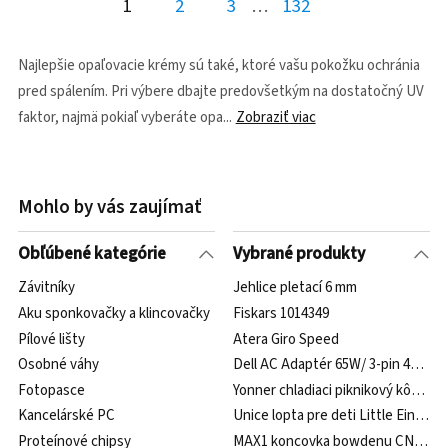
1
2
3
…
132
Najlepšie opaľovacie krémy sú také, ktoré vašu pokožku ochránia
pred spálením. Pri výbere dbajte predovšetkým na dostatočný UV
faktor, najmä pokiaľ vyberáte opa
Zobraziť viac
Mohlo by vás zaujímať
Obľúbené kategórie
Vybrané produkty
Závitníky
Jehlice pletací 6 mm
Aku sponkovačky a klincovačky
Fiskars 1014349
Pílové lišty
Atera Giro Speed
Osobné váhy
Dell AC Adaptér 65W/ 3-pin 450-ABF
Fotopasce
Yonner chladiaci piknikový kôš čer
Kancelárské PC
Unice lopta pre deti Little Einstei
Proteínové chipsy
MAX1 koncovka bowdenu CNC Alu, 