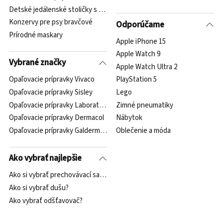
Detské jedálenské stoličky s nastaviteľnou výškou
Konzervy pre psy bravčové
Odporúčame
Prírodné maskary
Apple iPhone 15
Apple Watch 9
Vybrané značky
Apple Watch Ultra 2
Opaľovacie prípravky Vivaco
PlayStation 5
Opaľovacie prípravky Sisley
Lego
Opaľovacie prípravky Laboratoires Natescience
Zimné pneumatiky
Opaľovacie prípravky Dermacol
Nábytok
Opaľovacie prípravky Galderma-Spirig
Oblečenie a móda
Ako vybrať najlepšie
Ako si vybrať prechovávací sak alebo vážiacu tašku?
Ako si vybrať dušu?
Ako vybrať odšťavovač?