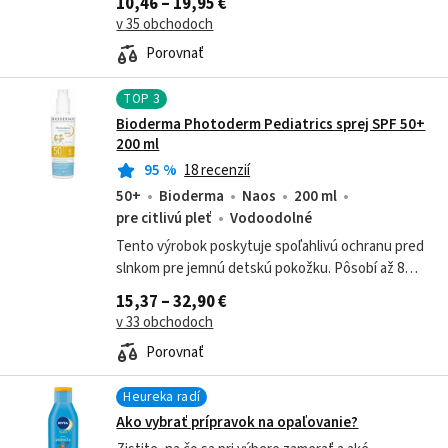
10,46 – 19,95 €
v 35 obchodoch
Porovnať
TOP
3
Bioderma Photoderm Pediatrics sprej SPF 50+
200 ml
95
%
18 recenzií
50+
Bioderma
Naos
200 ml
pre citlivú pleť
Vodoodolné
Tento výrobok poskytuje spoľahlivú ochranu pred
slnkom pre jemnú detskú pokožku. Pôsobí až 8
hodín, nezanecháva viditeľné stopy a je vysoko
15,37 – 32,90 €
odolný.
v 33 obchodoch
Porovnať
Heureka radí
Ako vybrať prípravok na opaľovanie?