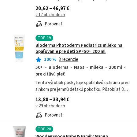
vráskam určený pre všetky typy pleti. Kombinuje
20,62 – 46,97 €
intenzívnu hydratáciu, účinnú starostlivosť...
v 17 obchodoch
Porovnať
TOP
19
Bioderma Photoderm Pediatrics mlieko na
opaľovanie pre deti SPF50+ 200 ml
100
%
3 recenzie
50+
Bioderma
Naos
mlieka
200 ml
pre citlivú pleť
Tento výrobok poskytuje spoľahlivú ochranu pred
slnkom pre jemnú detskú pokožku. Pôsobí až 8
hodín, nezanecháva viditeľné stopy a je vysoko
13,80 – 33,94 €
odolný.
v 29 obchodoch
Porovnať
TOP
20
WoodenSpoon Baby & Family Mango