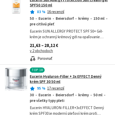
Eucerin Sun Allergy Protection Sun Cream-gél
SPF50 150 ml
83
%
16 recenzií
50
Eucerin
Beiersdorf
krémy
150 ml
pre citlivú pleť
Eucerin SUN ALLERGY PROTECT SPF 50+ Gél-
krém je ochranný krémový gél na opaľovanie
určený pre pokožku so sklonom k slnečnej alergii.
21,63 – 28,12 €
Je vhodný aj pre veľmi citlivú alebo...
v 2 obchodoch
Porovnať
TOP
18
Eucerin Hyaluron-Filler + 3x EFFECT Denný
krém SPF 30 50 ml
95
%
17 recenzií
30
Eucerin
Beiersdorf
krémy
50 ml
pre všetky typy pleti
Eucerin HYALURON-FILLER+3xEFFECT Denný
krém SPF30 je moderný pleťový krém proti