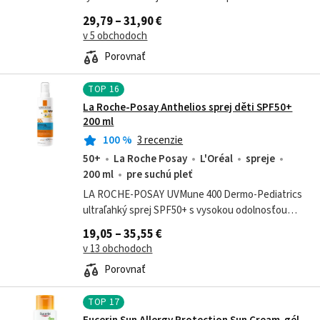
žiareniu v jedinečnom penovom zložení. Je
29,79 – 31,90 €
obohatená o vitamíny C a E a glycerín,...
v 5 obchodoch
Porovnať
TOP
16
La Roche-Posay Anthelios sprej děti SPF50+
200 ml
100
%
3 recenzie
50+
La Roche Posay
L'Oréal
spreje
200 ml
pre suchú pleť
LA ROCHE-POSAY UVMune 400 Dermo-Pediatrics
ultraľahký sprej SPF50+ s vysokou odolnosťou
voči vode, potu a piesku. Veľmi vysoká ochrana
19,05 – 35,55 €
proti UVA/UVB a ultradlhovlnnému UVA...
v 13 obchodoch
Porovnať
TOP
17