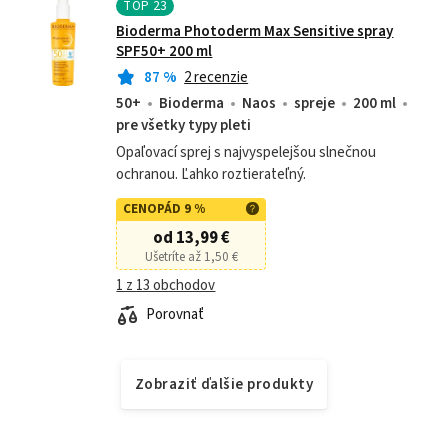
TOP
23
Bioderma Photoderm Max Sensitive spray
SPF50+ 200 ml
87
%
2 recenzie
50+
Bioderma
Naos
spreje
200 ml
pre všetky typy pleti
Opaľovací sprej s najvyspelejšou slnečnou
ochranou. Ľahko roztierateľný.
CENOPÁD 9 %
od 13,99 €
Ušetríte až 1,50 €
1 z 13 obchodov
Porovnať
Zobraziť ďalšie produkty