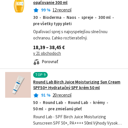
opaľovanie 300 ml
99
%
12 recenzií
30
Bioderma
Naos
spreje
300 ml
pre všetky typy pleti
Opaľovací sprej s najvyspelejšou slnečnou
ochranou. Ľahko roztierateľný.
18,39 – 38,45 €
v 21 obchodoch
Porovnať
TOP
9
Round Lab Birch Juice Moisturizing Sun Cream
SPF50+ Hydratačný SPF krém 50 ml
91
%
20 recenzií
50
Round Lab
Round Lab
krémy
50 ml
pre zmiešanú pleť
Round Lab - SPF Birch Juice Moisturizing
Sunscreen SPF 50+, PA++++ 50ml Výhody Vysoká