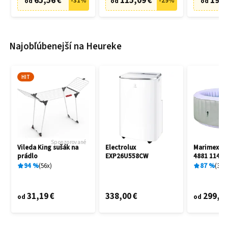
65,56 €
115,09 €
19,9
-
31
%
-
29
%
od
od
od
Najobľúbenejší na Heureke
HIT
Sponzorované
Vileda King sušák na
Electrolux
Marimex A
prádlo
EXP26U558CW
4881 11400
94
%
56
x
87
%
3
x
31,19 €
338,00 €
299,00
od
od