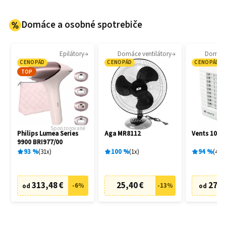
Domáce a osobné spotrebiče
Epilátory
Domáce ventilátory
Domáce 
CENOPÁD
CENOPÁD
CENOPÁD
TOP
Sponzorované
Philips Lumea Series
Aga MR8112
Vents 100 
9900 BRI977/00
93
%
31
x
100
%
1
x
94
%
4
x
313,48 €
25,40 €
27,6
-
6
%
-
13
%
od
od