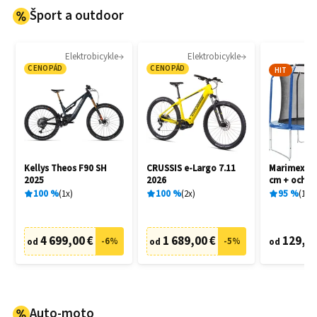
Šport a outdoor
Elektrobicykle
Elektrobicykle
CENOPÁD
CENOPÁD
HIT
Kellys Theos F90 SH
CRUSSIS e-Largo 7.11
Marimex St
2025
2026
cm + ochran
schodíky
100
%
1
x
100
%
2
x
95
%
192
4 699,00 €
1 689,00 €
129,90
-
6
%
-
5
%
od
od
od
Auto-moto