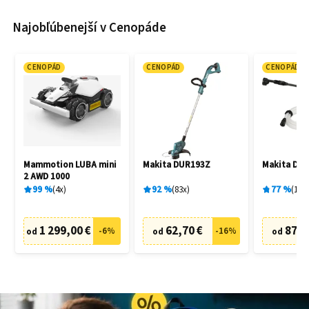
Najobľúbenejší v Cenopáde
CENOPÁD
CENOPÁD
CENOPÁD
Mammotion LUBA mini
Makita DUR193Z
Makita DH
2 AWD 1000
99
%
4
x
92
%
83
x
77
%
19
x
1 299,00 €
62,70 €
87,6
-
6
%
-
16
%
od
od
od