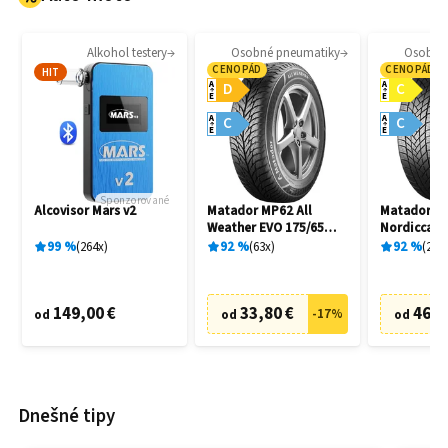
Alkohol testery
Osobné pneumatiky
Osobné
CENOPÁD
CENOPÁD
HIT
A
A
D
C
E
E
A
A
C
C
E
E
Sponzorované
Alcovisor Mars v2
Matador MP62 All
Matador M
Weather EVO 175/65
Nordicca 2
R14 82T
91H
99
%
264
x
92
%
63
x
92
%
241
149,00 €
33,80 €
46,7
-
17
%
od
od
od
Dnešné tipy