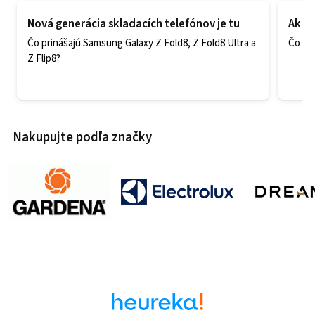
Nová generácia skladacích telefónov je tu
Ako v
Čo prinášajú Samsung Galaxy Z Fold8, Z Fold8 Ultra a
Čo zao
Z Flip8?
Nakupujte podľa značky