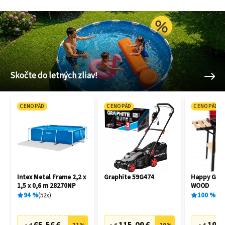
Skočte do letných zliav!
CENOPÁD
CENOPÁD
CENOPÁD
Intex Metal Frame 2,2 x
Graphite 59G474
Happy Gree
1,5 x 0,6 m 28270NP
WOOD
94
%
52
x
100
%
1
x