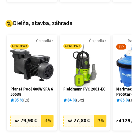
Dielňa, stavba, záhrada
Čerpadlá
Čerpadlá
Bazén
CENOPÁD
CENOPÁD
TIP
Planet Pool 400W SFA 6
Fieldmann FVC 2001-EC
Marimex 1
55538
ProStar 4 
filtrácia
95
%
3
x
84
%
54
x
86
%
136
79,90 €
27,80 €
129,20
-
9
%
-
7
%
od
od
od