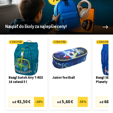
Naspäť do školy za najlepšie ceny!
CENOPÁD
CENOPÁD
CENOPÁD
Baagl batoh Airy T-REX
Junior football
Baagl SET 3
16 zelená 5 l
Planety
43,50 €
5,60 €
66,7
-
28
%
-
55
%
od
od
od