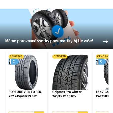
Máme porovnané všetky pneumatiky. Aj tie vaše!
CENOPÁD
CENOPÁD
CENOPÁD
A
A
C
C
E
E
FORTUNE VIENTO FSR-
Gripmax Pro Winter
LANVIGATO
702 245/40 R19 98Y
245/45 R18 100V
CATCHFORS 
R16 94V