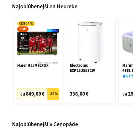
Najobľúbenejší na Heureke
CENOPÁD
TOP
Sponzorované
Haier H65M92FUX
Electrolux
Mari
EXP26U558CW
4881 
87
849,00 €
338,00 €
29
-
39
%
od
od
Najobľúbenejší v Cenopáde