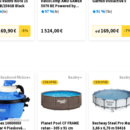
i Redmi Note 15
HelloComp AMD GAMER
Garmin Vívoactive 5
B/256GB Black
5070 BE Powered by
ASUS
%
6
x
97
%
4
x
91
%
78
x
169,90 €
1 524,00 €
169,00 €
-
5
%
-
7
od
Bazénové filtrácie
Bazény
Bazén
CENOPÁD
CENOPÁD
Sponzorované
ex 10600003
Planet Pool CF FRAME
Bestway Steel Pro Ma
ar 4 Piesková
ratan - 305 x 91 cm
3,66 x 0,76 m 56416