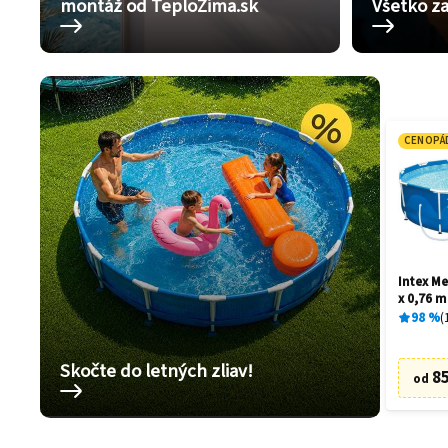
montáž od TeploZima.sk
Všetko za
CENOPÁ
Intex Me
x 0,76 m
98
%
Skočte do letných zliav!
85
od