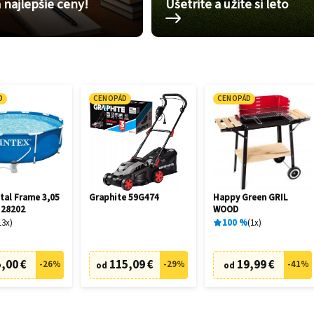
 najlepšie ceny!
Ušetrite a užite si leto
D
CENOPÁD
CENOPÁD
tal Frame 3,05
Graphite 59G474
Happy Green GRIL
 28202
WOOD
13
x
100
%
1
x
,00 €
115,09 €
19,99 €
-
26
%
-
29
%
-
41
%
od
od