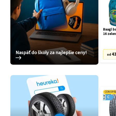
Baagl ba
16 zelen
Naspäť do školy za najlepšie ceny!
43
od
CENOPÁ
A
C
E