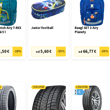
toh Airy T-REX
Junior football
Baagl SET 3 Airy
á 5 l
Planety
,50 €
5,60 €
66,77 €
-
28
%
-
55
%
-
35
%
od
od
D
CENOPÁD
CENOPÁD
A
C
E