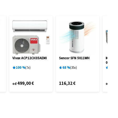
Vivax ACP12CH35AEMI
Sencor SFN 5011WH
Marimex
0,91 M 
100
%
7
x
68
%
35
x
96
%
499,00 €
116,32 €
95,
od
od