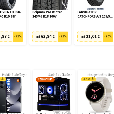
 VIENTO FSR-
Gripmax Pro Winter
LANVIGATOR
40 R19 98Y
245/45 R18 100V
CATCHFORS A/S 205/55
R16 94V
,87 €
63,84 €
21,01 €
-
71
%
-
71
%
-
70
%
od
od
Mobilné telefóny
Stolné počítače
Inteligentné hodink
PÁD
CENOPÁD
CENOVÝ HIT
Sponzorované