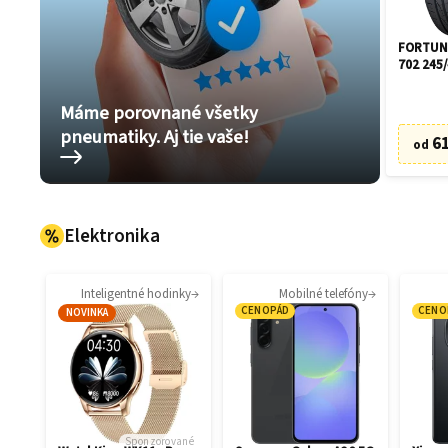
FORTUNE
702 245/
Máme porovnané všetky
pneumatiky. Aj tie vaše!
61
od
Elektronika
Inteligentné hodinky
Mobilné telefóny
CENOPÁD
CENO
NOVINKA
Sponzorované