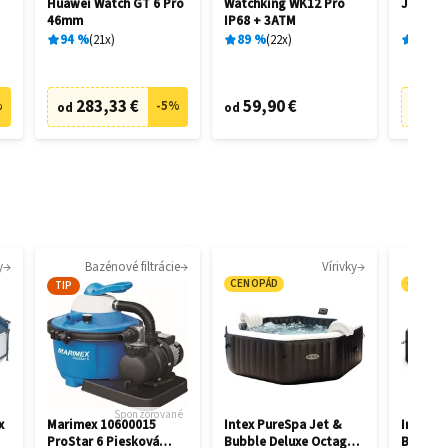
Huawei Watch GT 6 Pro
Watchking WK12 Pro
JBL Liv
46mm
IP68 + 3ATM
94
%
21
x
89
%
22
x
89
%
283,33 €
59,90 €
6
%
-
5
%
od
od
od
y
Bazénové filtrácie
Vírivky
CENOPÁD
CENOP
TIP
Sponzorované
x
Marimex 10600015
Intex PureSpa Jet &
Intex P
ProStar 6 Piesková
Bubble Deluxe Octagon
Bubble 