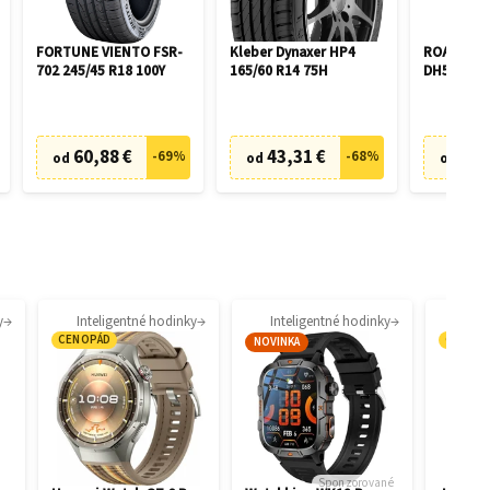
FORTUNE VIENTO FSR-
Kleber Dynaxer HP4
ROADX P
702 245/45 R18 100Y
165/60 R14 75H
DH51 195/
60,88 €
43,31 €
46,
-
69
%
-
68
%
od
od
od
y
Inteligentné hodinky
Inteligentné hodinky
CENOPÁD
CENOP
NOVINKA
Sponzorované