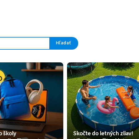
Hľadať
o školy
Skočte do letných zliav!