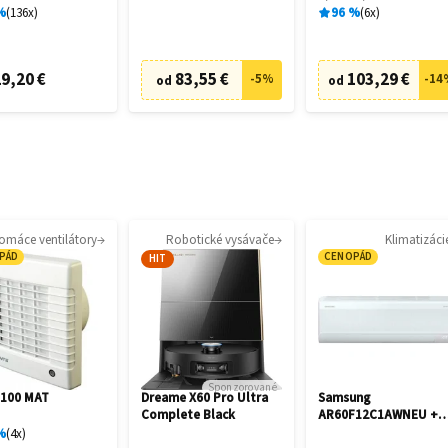
cia
%
136
x
96
%
6
x
9,20 €
83,55 €
103,29 €
-
5
%
-
14
od
od
omáce ventilátory
Robotické vysávače
Klimatizáci
PÁD
CENOPÁD
HIT
Sponzorované
 100 MAT
Dreame X60 Pro Ultra
Samsung
Complete Black
AR60F12C1AWNEU +
AR60F12C1AWXE
%
4
x