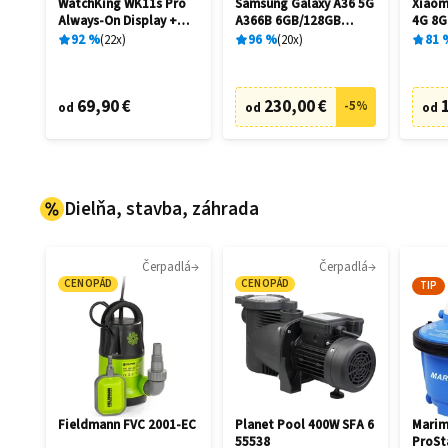
WatchKing WK11s Pro
Samsung Galaxy A36 5G
Xiaom
Always-On Display +
A366B 6GB/128GB
4G 8G
Extra remienok
Awesome Black
92
%
22
x
96
%
20
x
81
69,90 €
230,00 €
-
5
%
od
od
od
Dielňa, stavba, záhrada
Čerpadlá
Čerpadlá
CENOPÁD
CENOPÁD
TIP
Fieldmann FVC 2001-EC
Planet Pool 400W SFA 6
Marim
55538
ProSt