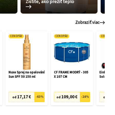
Zistite, ako prežiť teplo
Pom
Zobraziť viac
CENOPÁD
CENOPÁD
CENOPÁD
Nuxe Sprej na opalování
CF FRAME MODRÝ - 305
Einhell GE
Sun SPF 50 150 ml
X 107 CM
Solo 3413
17,17 €
109,00 €
75,
-
63
%
-
24
%
od
od
od