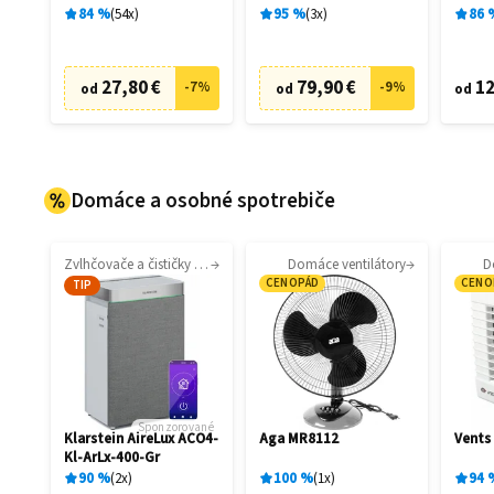
filtrá
84
%
54
x
95
%
3
x
86
27,80 €
79,90 €
12
-
7
%
-
9
%
od
od
od
Domáce a osobné spotrebiče
Zvlhčovače a čističky vzduchu
Domáce ventilátory
D
CENOPÁD
CENO
TIP
Sponzorované
Klarstein AireLux ACO4-
Aga MR8112
Vents
Kl-ArLx-400-Gr
90
%
2
x
100
%
1
x
94