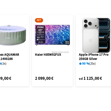
HIT
Sponzorované
mex AQUAMAR
Haier H85M92FUX
Apple iPhone 17 Pro
11400286
256GB Silver
%
3
x
90
%
25
x
9,00 €
2 099,00 €
1 125,00 €
od