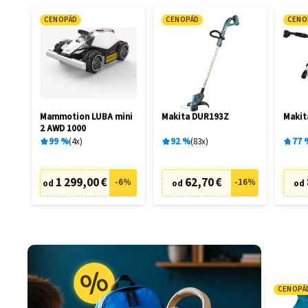
CENOPÁD
CENOPÁD
CENO
Mammotion LUBA mini
Makita DUR193Z
Maki
2 AWD 1000
99
%
4
x
92
%
83
x
77
1 299,00 €
62,70 €
-
6
%
-
16
%
od
od
od
CENOPÁ