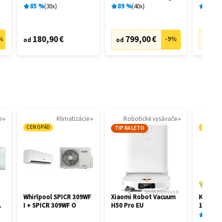
filtrácia
28462
28458
85
%
30
x
89
%
40
x
89
%
180,90 €
799,00 €
73
%
-
9
%
od
od
od
e
Klimatizácie
Robotické vysávače
CENOPÁD
CENOP
TIP NA LETO
Sponzorované
Whirlpool SPICR 309WF
Xiaomi Robot Vacuum
Kärcher
I + SPICR 309WF O
H50 Pro EU
1.081-4
87
%